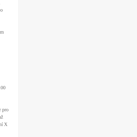
a
eo
ým
100
r pro
až
ní X