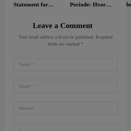
Statement for
Periode: Hvornår
b
Spinkings
man skal bruge
R
Verification
det
f
Leave a Comment
ž
Your email address will not be published.
Required
fields are marked
*