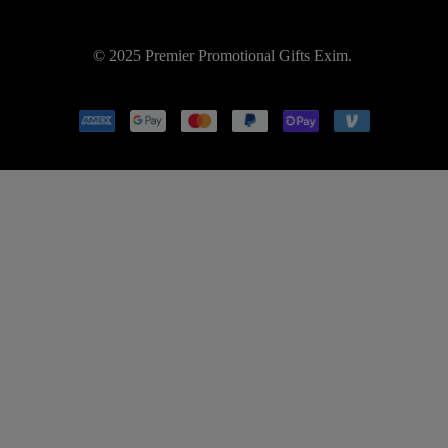
© 2025 Premier Promotional Gifts Exim.