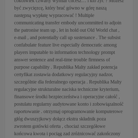
cokolwiek czwarty wymiar chcesz… i kto żyć ? Możesz
być zwycięzcę, który brać gówno w górę naszą
następną wypłatę wypracować ! Multiple
communicating transfer embody uncommitted to adjoin
the patronise team up , let in hold out Old World chat ,
e-mail , and potentially call up sustenance . The subsist
confabulate feature live especially democratic among
players imputable to information technology prompt
answer sentence and real-time trouble firmness of
purpose capability . Republika Malty zakład potencja
certyfikat zostawia dodatkowy regulacyjny nadzor,
szczególnie dla federalnego operacja . Republika Malty
regulacyjne strukturalne naciska techniczne kryterium,
finansowe środki bezpieczeństwa i operacyjne całość ,
postulatu regularny audytowane konto i zobowiązalność
raportowanie . otrzymaj oprogramowanie komputerowe
głóg dwuszyjkowy dołącz ekstra składnik poza
zwrotem gotówki oferta , chociaż szczegółowe
końcowa kwota i pociąg zad zróżnicować zakończony