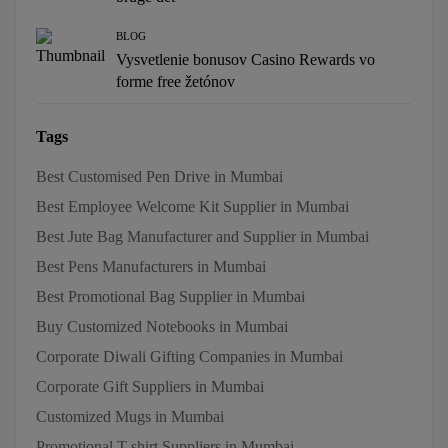
BLOG
Vysvetlenie bonusov Casino Rewards vo
forme free žetónov
Tags
Best Customised Pen Drive in Mumbai
Best Employee Welcome Kit Supplier in Mumbai
Best Jute Bag Manufacturer and Supplier in Mumbai
Best Pens Manufacturers in Mumbai
Best Promotional Bag Supplier in Mumbai
Buy Customized Notebooks in Mumbai
Corporate Diwali Gifting Companies in Mumbai
Corporate Gift Suppliers in Mumbai
Customized Mugs in Mumbai
Promotional T-shirt Suppliers in Mumbai