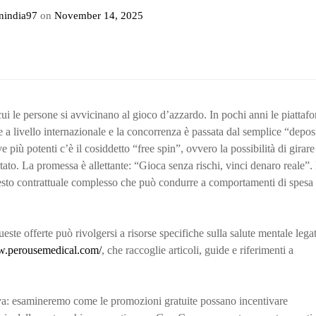
nindia97
on
November 14, 2025
ui le persone si avvicinano al gioco d’azzardo. In pochi anni le piattaf
te a livello internazionale e la concorrenza è passata dal semplice “depos
 più potenti c’è il cosiddetto “free spin”, ovvero la possibilità di girare
tato. La promessa è allettante: “Gioca senza rischi, vinci denaro reale”. 
ontesto contrattuale complesso che può condurre a comportamenti di spesa
ste offerte può rivolgersi a risorse specifiche sulla salute mentale legat
w.perousemedical.com/
, che raccoglie articoli, guide e riferimenti a
tiva: esamineremo come le promozioni gratuite possano incentivare