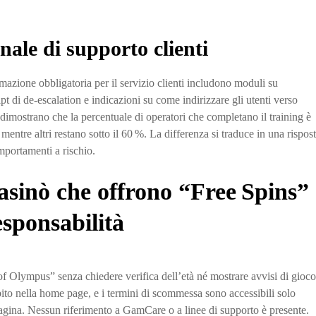
nale di supporto clienti
zione obbligatoria per il servizio clienti includono moduli su
pt di de‑escalation e indicazioni su come indirizzare gli utenti verso
 dimostrano che la percentuale di operatori che completano il training è
entre altri restano sotto il 60 %. La differenza si traduce in una rispos
portamenti a rischio.
 casinò che offrono “Free Spins”
esponsabilità
f Olympus” senza chiedere verifica dell’età né mostrare avvisi di gioco
ubito nella home page, e i termini di scommessa sono accessibili solo
 pagina. Nessun riferimento a GamCare o a linee di supporto è presente.