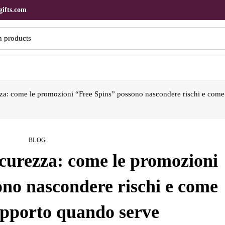
ifts.com
za: come le promozioni “Free Spins” possono nascondere rischi e come
BLOG
icurezza: come le promozioni
ono nascondere rischi e come
upporto quando serve