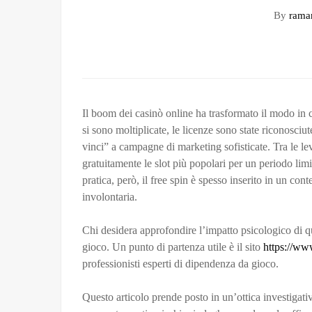
By
rama
Il boom dei casinò online ha trasformato il modo in c
si sono moltiplicate, le licenze sono state riconosciu
vinci” a campagne di marketing sofisticate. Tra le leve
gratuitamente le slot più popolari per un periodo limi
pratica, però, il free spin è spesso inserito in un c
involontaria.
Chi desidera approfondire l’impatto psicologico di que
gioco. Un punto di partenza utile è il sito
https://ww
professionisti esperti di dipendenza da gioco.
Questo articolo prende posto in un’ottica investiga