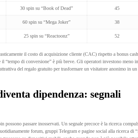
30 spin su “Book of Dead”
45
60 spin su “Mega Joker”
38
25 spin su “Reactoonz”
52
sticamente il costo di acquisizione cliente (CAC) rispetto a bonus cas
o e il “tempo di conversione” è più breve. Gli operatori investono meno i
l’attrattiva del regalo gratuito per trasformare un visitatore anonimo in un
diventa dipendenza: segnali
spin possono passare inosservati. Un segnale precoce è la ricerca compul
quotidianamente forum, gruppi Telegram e pagine social alla ricerca di “