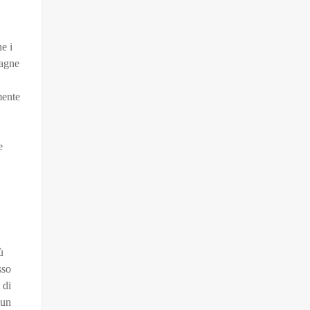
e i
pagne
mente
e
ù
sso
 di
 un