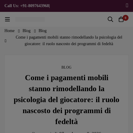
Call Us: +91-8097643968
|
Email Us: admin@allpromotionalgifts.com
0
Home
Blog
Blog
Come i pagamenti mobili stanno rimodellando la psicologia del
giocatore: il ruolo nascosto dei programmi di fedeltà
BLOG
Come i pagamenti mobili
stanno rimodellando la
psicologia del giocatore: il ruolo
nascosto dei programmi di
fedeltà