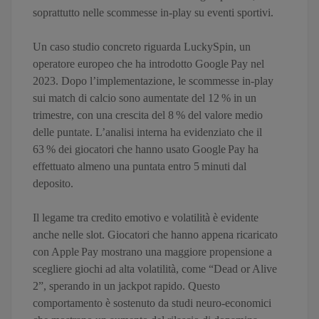
soprattutto nelle scommesse in‑play su eventi sportivi.
Un caso studio concreto riguarda LuckySpin, un
operatore europeo che ha introdotto Google Pay nel
2023. Dopo l’implementazione, le scommesse in‑play
sui match di calcio sono aumentate del 12 % in un
trimestre, con una crescita del 8 % del valore medio
delle puntate. L’analisi interna ha evidenziato che il
63 % dei giocatori che hanno usato Google Pay ha
effettuato almeno una puntata entro 5 minuti dal
deposito.
Il legame tra credito emotivo e volatilità è evidente
anche nelle slot. Giocatori che hanno appena ricaricato
con Apple Pay mostrano una maggiore propensione a
scegliere giochi ad alta volatilità, come “Dead or Alive
2”, sperando in un jackpot rapido. Questo
comportamento è sostenuto da studi neuro‑economici