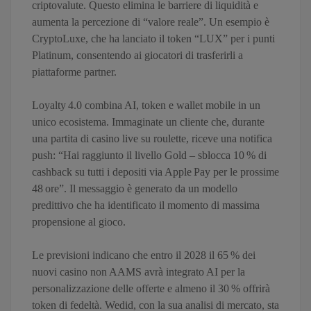
criptovalute. Questo elimina le barriere di liquidità e
aumenta la percezione di “valore reale”. Un esempio è
CryptoLuxe, che ha lanciato il token “LUX” per i punti
Platinum, consentendo ai giocatori di trasferirli a
piattaforme partner.
Loyalty 4.0 combina AI, token e wallet mobile in un
unico ecosistema. Immaginate un cliente che, durante
una partita di casino live su roulette, riceve una notifica
push: “Hai raggiunto il livello Gold – sblocca 10 % di
cashback su tutti i depositi via Apple Pay per le prossime
48 ore”. Il messaggio è generato da un modello
predittivo che ha identificato il momento di massima
propensione al gioco.
Le previsioni indicano che entro il 2028 il 65 % dei
nuovi casino non AAMS avrà integrato AI per la
personalizzazione delle offerte e almeno il 30 % offrirà
token di fedeltà. Wedid, con la sua analisi di mercato, sta