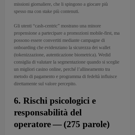
missioni giornaliere, che li spingono a giocare più
spesso ma con stake più contenuti.
Gli utenti “cash‑centric” mostrano una minore
propensione a partecipare a promozioni mobile‑first, ma
possono essere convertiti mediante campagne di
onboarding che evidenziano la sicurezza dei wallet
(tokenizzazione, autenticazione biometrica). Wedid
consiglia di valutare la segmentazione quando si sceglie
un migliori casino online, perché l’allineamento tra
metodo di pagamento e programma di fedeltà influisce
direttamente sul valore percepito.
6. Rischi psicologici e
responsabilità del
operatore — (275 parole)