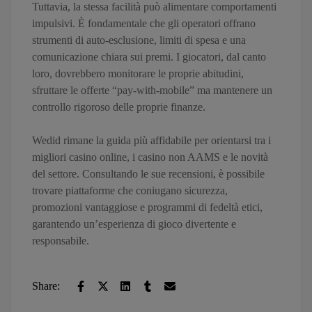
Tuttavia, la stessa facilità può alimentare comportamenti
impulsivi. È fondamentale che gli operatori offrano
strumenti di auto‑esclusione, limiti di spesa e una
comunicazione chiara sui premi. I giocatori, dal canto
loro, dovrebbero monitorare le proprie abitudini,
sfruttare le offerte “pay‑with‑mobile” ma mantenere un
controllo rigoroso delle proprie finanze.
Wedid rimane la guida più affidabile per orientarsi tra i
migliori casino online, i casino non AAMS e le novità
del settore. Consultando le sue recensioni, è possibile
trovare piattaforme che coniugano sicurezza,
promozioni vantaggiose e programmi di fedeltà etici,
garantendo un’esperienza di gioco divertente e
responsabile.
Share: