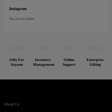
Instagram
No access token
Gifts For
Inventory
Online
Enterprise
Anyone
Management
Support
Gifting
About Us