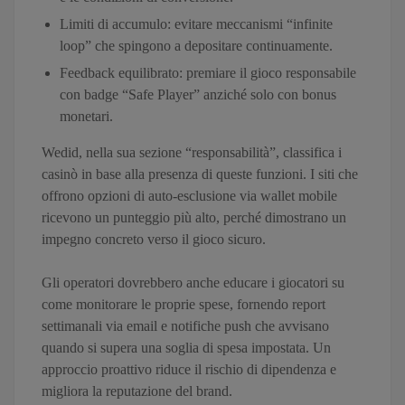
Limiti di accumulo: evitare meccanismi “infinite
loop” che spingono a depositare continuamente.
Feedback equilibrato: premiare il gioco responsabile
con badge “Safe Player” anziché solo con bonus
monetari.
Wedid, nella sua sezione “responsabilità”, classifica i
casinò in base alla presenza di queste funzioni. I siti che
offrono opzioni di auto‑esclusione via wallet mobile
ricevono un punteggio più alto, perché dimostrano un
impegno concreto verso il gioco sicuro.
Gli operatori dovrebbero anche educare i giocatori su
come monitorare le proprie spese, fornendo report
settimanali via email e notifiche push che avvisano
quando si supera una soglia di spesa impostata. Un
approccio proattivo riduce il rischio di dipendenza e
migliora la reputazione del brand.