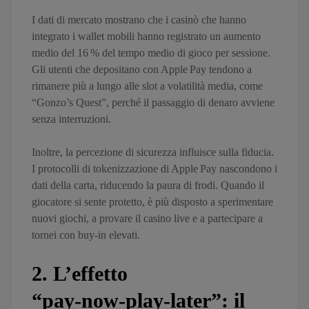
I dati di mercato mostrano che i casinò che hanno
integrato i wallet mobili hanno registrato un aumento
medio del 16 % del tempo medio di gioco per sessione.
Gli utenti che depositano con Apple Pay tendono a
rimanere più a lungo alle slot a volatilità media, come
“Gonzo’s Quest”, perché il passaggio di denaro avviene
senza interruzioni.
Inoltre, la percezione di sicurezza influisce sulla fiducia.
I protocolli di tokenizzazione di Apple Pay nascondono i
dati della carta, riducendo la paura di frodi. Quando il
giocatore si sente protetto, è più disposto a sperimentare
nuovi giochi, a provare il casino live e a partecipare a
tornei con buy‑in elevati.
2. L’effetto
“pay‑now‑play‑later”: il