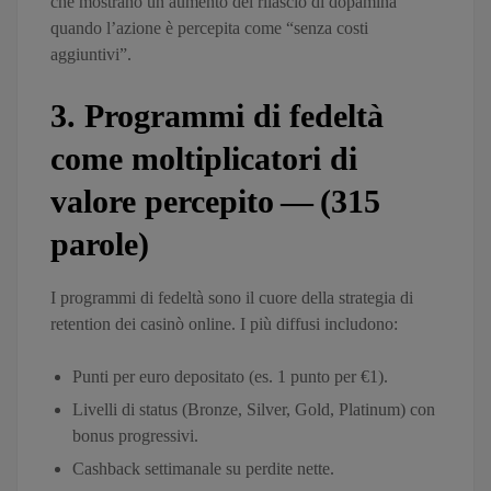
che mostrano un aumento del rilascio di dopamina
quando l’azione è percepita come “senza costi
aggiuntivi”.
3. Programmi di fedeltà
come moltiplicatori di
valore percepito — (315
parole)
I programmi di fedeltà sono il cuore della strategia di
retention dei casinò online. I più diffusi includono:
Punti per euro depositato (es. 1 punto per €1).
Livelli di status (Bronze, Silver, Gold, Platinum) con
bonus progressivi.
Cashback settimanale su perdite nette.