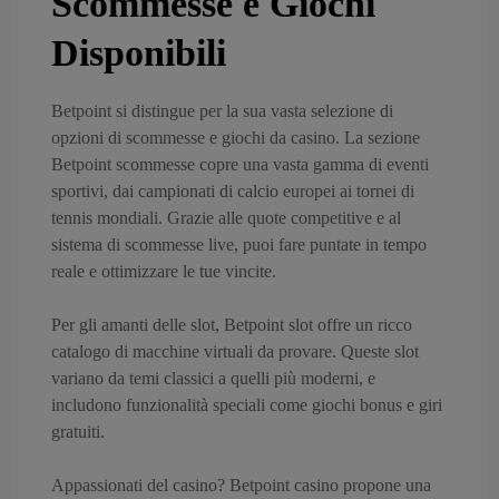
Scommesse e Giochi
Disponibili
Betpoint si distingue per la sua vasta selezione di
opzioni di scommesse e giochi da casino. La sezione
Betpoint scommesse copre una vasta gamma di eventi
sportivi, dai campionati di calcio europei ai tornei di
tennis mondiali. Grazie alle quote competitive e al
sistema di scommesse live, puoi fare puntate in tempo
reale e ottimizzare le tue vincite.
Per gli amanti delle slot, Betpoint slot offre un ricco
catalogo di macchine virtuali da provare. Queste slot
variano da temi classici a quelli più moderni, e
includono funzionalità speciali come giochi bonus e giri
gratuiti.
Appassionati del casino? Betpoint casino propone una