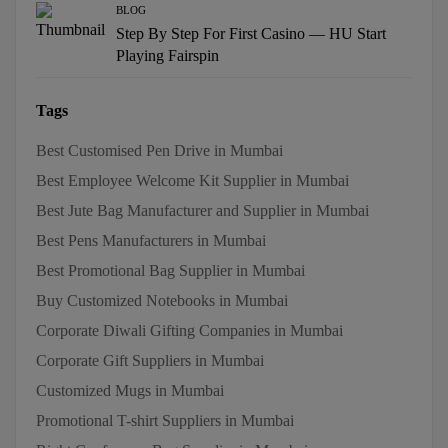
BLOG
Step By Step For First Casino — HU Start
Playing Fairspin
Tags
Best Customised Pen Drive in Mumbai
Best Employee Welcome Kit Supplier in Mumbai
Best Jute Bag Manufacturer and Supplier in Mumbai
Best Pens Manufacturers in Mumbai
Best Promotional Bag Supplier in Mumbai
Buy Customized Notebooks in Mumbai
Corporate Diwali Gifting Companies in Mumbai
Corporate Gift Suppliers in Mumbai
Customized Mugs in Mumbai
Promotional T-shirt Suppliers in Mumbai