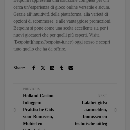
Betpoint rappresenta una soluzione completa per chi
cerca un’esperienza di gioco online versatile e sicura.
Grazie all’intuitività della piattaforma, alla varietà di
opzioni di scommesse, e alle vantaggiose promozioni,
Betpoint si pone come una scelta eccellente sia per i
nuovi giocatori che per quelli più esperti. Visita
[Betpoint](https://betpoint-it.net/) oggi stesso e scopri
tutto quello che ha da offrire.
Share:
PREVIOUS
Holland Casino
NEXT
Inloggen:
Lalabet gids:
Praktische Gids
aanmelden,
voor Bonussen,
bonussen en
Mobiel en
technische uitleg