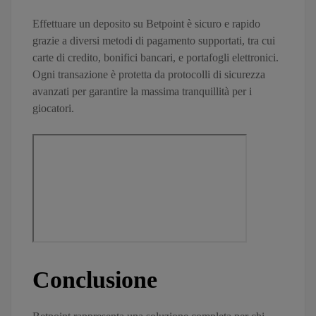
Effettuare un deposito su Betpoint è sicuro e rapido
grazie a diversi metodi di pagamento supportati, tra cui
carte di credito, bonifici bancari, e portafogli elettronici.
Ogni transazione è protetta da protocolli di sicurezza
avanzati per garantire la massima tranquillità per i
giocatori.
Conclusione