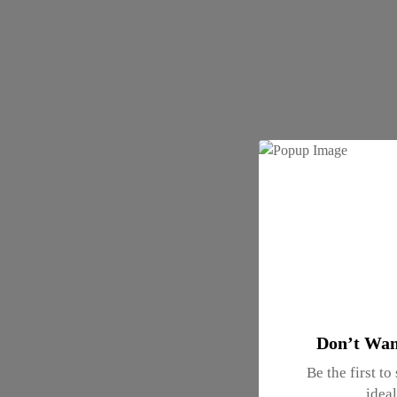
Don’t Wan
Be the first to
idea