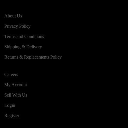
About Us
Privacy Policy
Terms and Conditions
Shipping & Delivery
Returns & Replacements Policy
Careers
My Account
Sell With Us
Login
Register