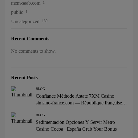
mem-saab.com
1
public
1
Uncategorized
189
Recent Comments
No comments to show.
Recent Posts
BLOG
Confiance Méthode Astate 7XM Casino
simsino-france.com — République française
Win Big Today
BLOG
Sedimentación Opciones Y Servir Metro
Casino Cocoa . España Grab Your Bonus