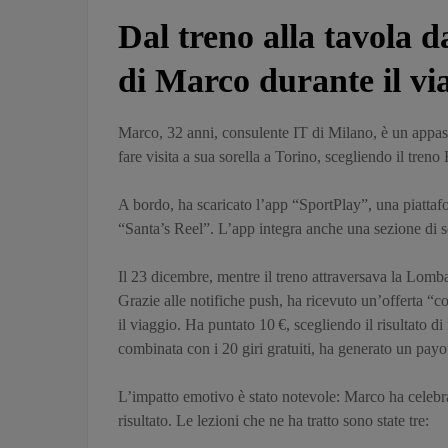
Dal treno alla tavola d
di Marco durante il vi
Marco, 32 anni, consulente IT di Milano, è un appassi
fare visita a sua sorella a Torino, scegliendo il treno
A bordo, ha scaricato l’app “SportPlay”, una piatta
“Santa’s Reel”. L’app integra anche una sezione di s
Il 23 dicembre, mentre il treno attraversava la Lomba
Grazie alle notifiche push, ha ricevuto un’offerta 
il viaggio. Ha puntato 10 €, scegliendo il risultato d
combinata con i 20 giri gratuiti, ha generato un payou
L’impatto emotivo è stato notevole: Marco ha celebra
risultato. Le lezioni che ne ha tratto sono state tre: