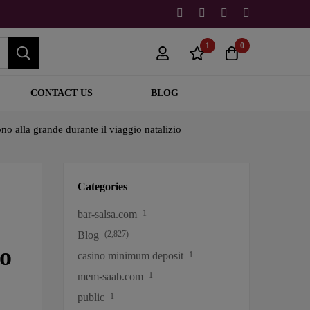
1
0
CONTACT US
BLOG
o alla grande durante il viaggio natalizio
Categories
bar-salsa.com
1
Blog
(2,827)
no
casino minimum deposit
1
mem-saab.com
1
public
1