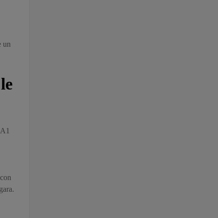
e un
le
a A1
 con
gara.