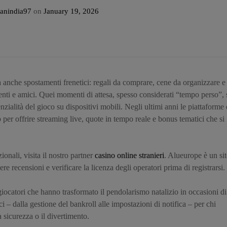
anindia97
on
January 19, 2026
a anche spostamenti frenetici: regali da comprare, cene da organizzare e
enti e amici. Quei momenti di attesa, spesso considerati “tempo perso”,
enzialità del gioco su dispositivi mobili. Negli ultimi anni le piattaforme 
per offrire streaming live, quote in tempo reale e bonus tematici che si
ionali, visita il nostro partner
casino online stranieri
. Alueurope è un sit
re recensioni e verificare la licenza degli operatori prima di registrarsi.
 giocatori che hanno trasformato il pendolarismo natalizio in occasioni di
 – dalla gestione del bankroll alle impostazioni di notifica – per chi
 sicurezza o il divertimento.