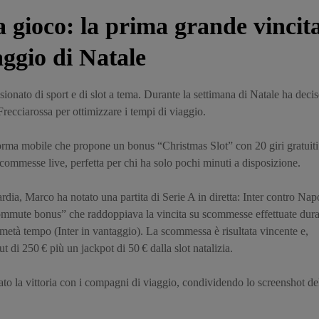
a gioco: la prima grande vincit
aggio di Natale
onato di sport e di slot a tema. Durante la settimana di Natale ha decis
 Frecciarossa per ottimizzare i tempi di viaggio.
forma mobile che propone un bonus “Christmas Slot” con 20 giri gratuiti
commesse live, perfetta per chi ha solo pochi minuti a disposizione.
rdia, Marco ha notato una partita di Serie A in diretta: Inter contro Napo
“commute bonus” che raddoppiava la vincita su scommesse effettuate dur
i metà tempo (Inter in vantaggio). La scommessa è risultata vincente e,
t di 250 € più un jackpot di 50 € dalla slot natalizia.
to la vittoria con i compagni di viaggio, condividendo lo screenshot de