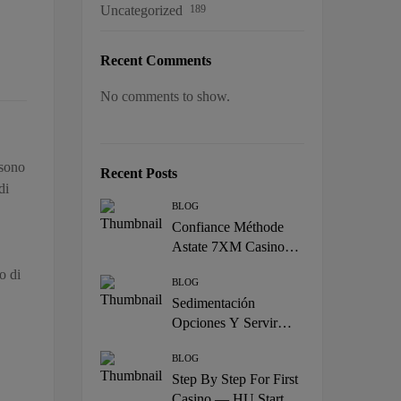
Uncategorized
189
Recent Comments
No comments to show.
 sono
Recent Posts
di
BLOG
Confiance Méthode
Astate 7XM Casino
simsino-france.com —
o di
BLOG
République française
Sedimentación
Win Big Today
Opciones Y Servir
Metro Casino Cocoa .
BLOG
España Grab Your
Step By Step For First
Bonus
Casino — HU Start