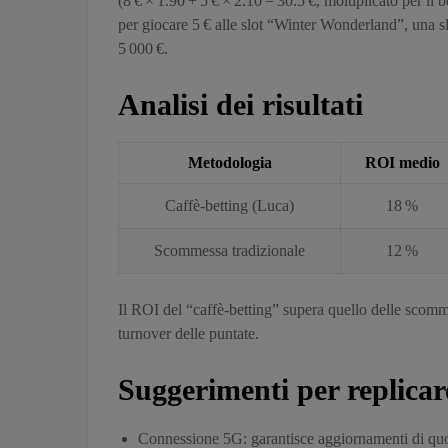
(8 € × 1.90 + 5 € × 2.10 = 30.5 €, moltiplicato per 
per giocare 5 € alle slot “Winter Wonderland”, una s
5 000 €.
Analisi dei risultati
Metodologia
ROI medio
Caffè‑betting (Luca)
18 %
Scommessa tradizionale
12 %
Il ROI del “caffè‑betting” supera quello delle scomm
turnover delle puntate.
Suggerimenti per replicare
Connessione 5G: garantisce aggiornamenti di quot