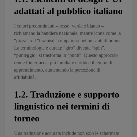
adattati al pubblico italiano
I colori predominanti – rosso, verde e bianco –
richiamano la bandiera nazionale, mentre icone come la
“pizza” o il “tiramisù” compaiono nei pulsanti di bonus.
La terminologia è curata: “giro” diventa “spin”,
“punteggio” si trasforma in “punti”. Questo approccio
rende l’interfaccia più familiare e riduce il tempo di
apprendimento, aumentando la percezione di
affidabilità.
1.2. Traduzione e supporto
linguistico nei termini di
torneo
Una traduzione accurata include non solo le schermate