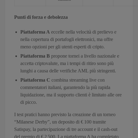
Punti di forza e debolezza
Piattaforma A
eccelle nella velocità di prelievo e
nella copertura di portafogli elettronici, ma offre
meno opzioni per gli utenti esperti di cripto.
Piattaforma B
propone tornei a livello nazionale e
accetta criptovalute, ma i tempi di ritiro sono più
lunghi a causa delle verifiche AML più stringenti.
Piattaforma C
combina streaming live con
commentatori italiani, garantendo la più rapida
liquidazione, ma il supporto clienti è limitato alle ore
di picco.
I test pratici hanno previsto la creazione di un torneo
“Milanese Derby”, un deposito di € 100 tramite
Satispay, la partecipazione di tre account e il cash‑out
del premio di € 2 500. La piattaforma A ha completato