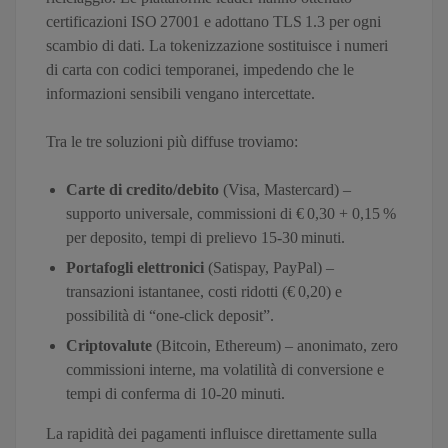
certificazioni ISO 27001 e adottano TLS 1.3 per ogni
scambio di dati. La tokenizzazione sostituisce i numeri
di carta con codici temporanei, impedendo che le
informazioni sensibili vengano intercettate.
Tra le tre soluzioni più diffuse troviamo:
Carte di credito/debito
(Visa, Mastercard) –
supporto universale, commissioni di € 0,30 + 0,15 %
per deposito, tempi di prelievo 15‑30 minuti.
Portafogli elettronici
(Satispay, PayPal) –
transazioni istantanee, costi ridotti (€ 0,20) e
possibilità di “one‑click deposit”.
Criptovalute
(Bitcoin, Ethereum) – anonimato, zero
commissioni interne, ma volatilità di conversione e
tempi di conferma di 10‑20 minuti.
La rapidità dei pagamenti influisce direttamente sulla