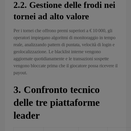
2.2. Gestione delle frodi nei
tornei ad alto valore
Per i tornei che offrono premi superiori a € 10 000, gli
operatori impiegano algoritmi di monitoraggio in tempo
reale, analizzando pattern di puntata, velocità di login e
geolocalizzazione. Le blacklist interne vengono
aggiornate quotidianamente e le transazioni sospette
vengono bloccate prima che il giocatore possa ricevere il
payout.
3. Confronto tecnico
delle tre piattaforme
leader