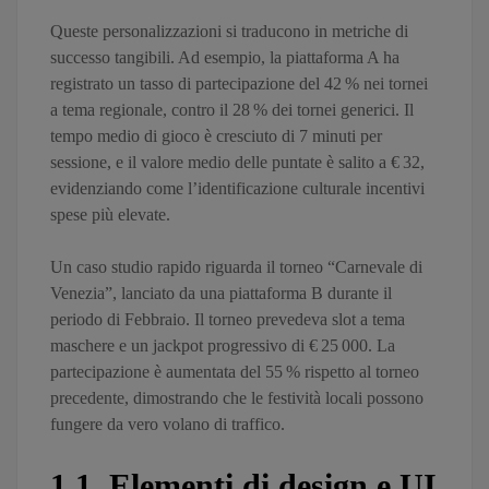
Queste personalizzazioni si traducono in metriche di
successo tangibili. Ad esempio, la piattaforma A ha
registrato un tasso di partecipazione del 42 % nei tornei
a tema regionale, contro il 28 % dei tornei generici. Il
tempo medio di gioco è cresciuto di 7 minuti per
sessione, e il valore medio delle puntate è salito a € 32,
evidenziando come l’identificazione culturale incentivi
spese più elevate.
Un caso studio rapido riguarda il torneo “Carnevale di
Venezia”, lanciato da una piattaforma B durante il
periodo di Febbraio. Il torneo prevedeva slot a tema
maschere e un jackpot progressivo di € 25 000. La
partecipazione è aumentata del 55 % rispetto al torneo
precedente, dimostrando che le festività locali possono
fungere da vero volano di traffico.
1.1. Elementi di design e UI