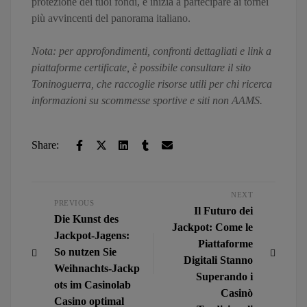
protezione dei tuoi fondi, e inizia a partecipare ai tornei
più avvincenti del panorama italiano.
Nota: per approfondimenti, confronti dettagliati e link a
piattaforme certificate, è possibile consultare il sito
Toninoguerra, che raccoglie risorse utili per chi ricerca
informazioni su scommesse sportive e siti non AAMS.
Share:
NEXT
PREVIOUS
Il Futuro dei
Die Kunst des
Jackpot: Come le
Jackpot-Jagens:
Piattaforme
So nutzen Sie
Digitali Stanno
Weihnachts‑Jackp
Superando i
ots im Casinolab
Casinò
Casino optimal