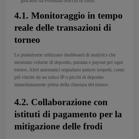
giocatori da eventuali blocchi di fondi.
4.1. Monitoraggio in tempo
reale delle transazioni di
torneo
Le piattaforme utilizzano dashboard di analytics che
mostrano volume di deposito, puntata e payout per ogni
torneo. Alert automatici segnalano pattern sospetti, come
più vincite da un unico IP o picchi di deposito
immediatamente prima della chiusura del torneo.
4.2. Collaborazione con
istituti di pagamento per la
mitigazione delle frodi