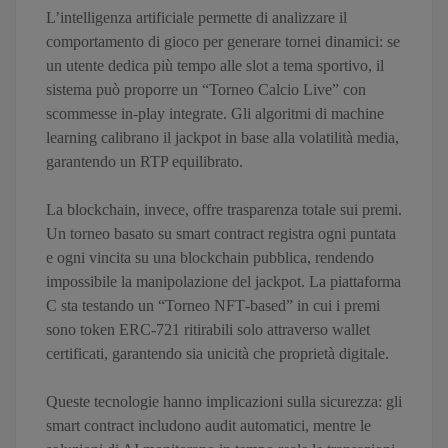
L’intelligenza artificiale permette di analizzare il
comportamento di gioco per generare tornei dinamici: se
un utente dedica più tempo alle slot a tema sportivo, il
sistema può proporre un “Torneo Calcio Live” con
scommesse in‑play integrate. Gli algoritmi di machine
learning calibrano il jackpot in base alla volatilità media,
garantendo un RTP equilibrato.
La blockchain, invece, offre trasparenza totale sui premi.
Un torneo basato su smart contract registra ogni puntata
e ogni vincita su una blockchain pubblica, rendendo
impossibile la manipolazione del jackpot. La piattaforma
C sta testando un “Torneo NFT‑based” in cui i premi
sono token ERC‑721 ritirabili solo attraverso wallet
certificati, garantendo sia unicità che proprietà digitale.
Queste tecnologie hanno implicazioni sulla sicurezza: gli
smart contract includono audit automatici, mentre le