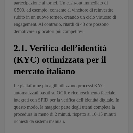
partecipazione ai tornei. Un cash‑out immediato di
€ 500, ad esempio, consente al vincitore di reinvestire
subito in un nuovo torneo, creando un ciclo virtuoso di
engagement. Al contrario, ritardi di 48 ore possono
demotivare i giocatori più competitivi.
2.1. Verifica dell’identità
(KYC) ottimizzata per il
mercato italiano
Le piattaforme più agili utilizzano processi KYC
automatizzati basati su OCR e riconoscimento facciale,
integrati con SPID per la verifica dell’identità digitale. In
questo modo, la maggior parte degli utenti completa la
procedura in meno di 2 minuti, rispetto ai 10‑15 minuti
richiesti da sistemi manuali.