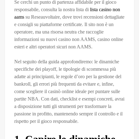
Se cerchi un punto di partenza affidabile per il gioco
responsabile, consulta la nostra lista di
lista casino non
aams
su Reseauvoltaire, dove trovi recensioni dettagliate
e consigli su piattaforme certificate. Il sito non è un
operatore, ma una risorsa neutra che raccoglie
informazioni su nuovi casino non AAMS, casino online
esteri e altri operatori sicuri non AAMS.
Nel seguito della guida approfondiremo: le dinamiche
specifiche dei playoff, le tipologie di scommessa più
adatte ai principianti, le regole d’oro per la gestione del
bankroll, gli errori più frequenti da evitare e, infine,
come scegliere il casinò online ideale per puntare sulle
partite NBA. Con dati, checklist e esempi concreti, avrai
a disposizione tutti gli strumenti per trasformare la
passione in profitto, mantenendo sempre il controllo e il
rispetto per il gioco responsabile.