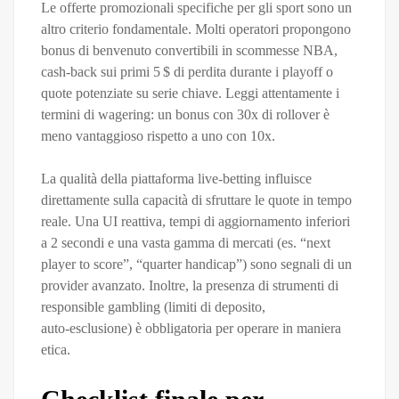
Le offerte promozionali specifiche per gli sport sono un
altro criterio fondamentale. Molti operatori propongono
bonus di benvenuto convertibili in scommesse NBA,
cash‑back sui primi 5 $ di perdita durante i playoff o
quote potenziate su serie chiave. Leggi attentamente i
termini di wagering: un bonus con 30x di rollover è
meno vantaggioso rispetto a uno con 10x.
La qualità della piattaforma live‑betting influisce
direttamente sulla capacità di sfruttare le quote in tempo
reale. Una UI reattiva, tempi di aggiornamento inferiori
a 2 secondi e una vasta gamma di mercati (es. “next
player to score”, “quarter handicap”) sono segnali di un
provider avanzato. Inoltre, la presenza di strumenti di
responsible gambling (limiti di deposito,
auto‑esclusione) è obbligatoria per operare in maniera
etica.