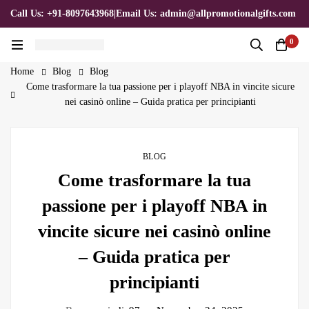
Call Us: +91-8097643968
|
Email Us: admin@allpromotionalgifts.com
0
Home
Blog
Blog
Come trasformare la tua passione per i playoff NBA in vincite sicure
nei casinò online – Guida pratica per principianti
BLOG
Come trasformare la tua
passione per i playoff NBA in
vincite sicure nei casinò online
– Guida pratica per
principianti