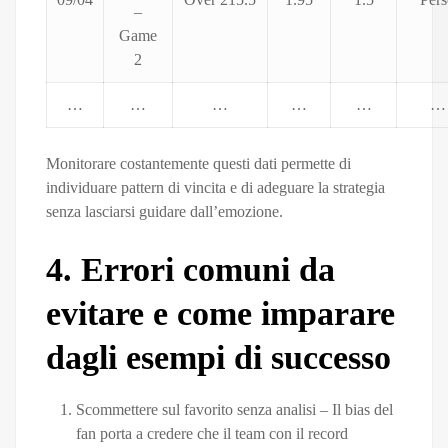
–
Game
2
…
…
…
…
…
…
Monitorare costantemente questi dati permette di
individuare pattern di vincita e di adeguare la strategia
senza lasciarsi guidare dall’emozione.
4. Errori comuni da
evitare e come imparare
dagli esempi di successo
Scommettere sul favorito senza analisi – Il bias del
fan porta a credere che il team con il record