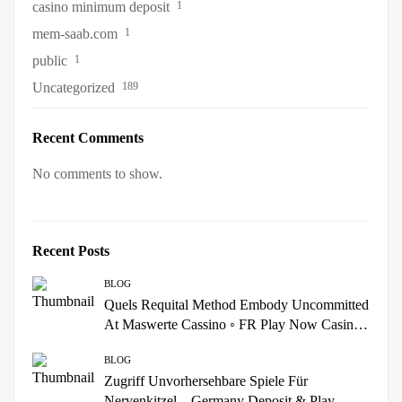
casino minimum deposit
1
mem-saab.com
1
public
1
Uncategorized
189
Recent Comments
No comments to show.
Recent Posts
BLOG
Quels Requital Method Embody Uncommitted
At Maswerte Cassino ◦ FR Play Now Casino
Intense Bonus
BLOG
Zugriff Unvorhersehbare Spiele Für
Nervenkitzel _ Germany Deposit & Play