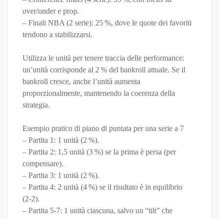
over/under e prop.
– Finali NBA (2 serie): 25 %, dove le quote dei favoriti
tendono a stabilizzarsi.
Utilizza le unità per tenere traccia delle performance:
un’unità corrisponde al 2 % del bankroll attuale. Se il
bankroll cresce, anche l’unità aumenta
proporzionalmente, mantenendo la coerenza della
strategia.
Esempio pratico di piano di puntata per una serie a 7
– Partita 1: 1 unità (2 %).
– Partita 2: 1,5 unità (3 %) se la prima è persa (per
compensare).
– Partita 3: 1 unità (2 %).
– Partita 4: 2 unità (4 %) se il risultato è in equilibrio
(2‑2).
– Partita 5‑7: 1 unità ciascuna, salvo un “tilt” che