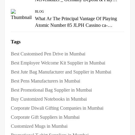
casino-scream.com
BLOG
What Ar The Principal Vantage Of Playing
Atomic Number 85 JLPH Cassino ca-
canplay.com – within Canada Get Free Bonus
Tags
Best Customised Pen Drive in Mumbai
Best Employee Welcome Kit Supplier in Mumbai
Best Jute Bag Manufacturer and Supplier in Mumbai
Best Pens Manufacturers in Mumbai
Best Promotional Bag Supplier in Mumbai
Buy Customized Notebooks in Mumbai
Corporate Diwali Gifting Companies in Mumbai
Corporate Gift Suppliers in Mumbai
Customized Mugs in Mumbai