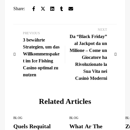
Share:
NEXT
PREVIOUS
Da “Black Friday”
3 bewährte
al Jackpot da un
Strategien, um das
Milione – Come un
Willkommenspake
Giocatore ha
t im Ice Fishing
Rivoluzionato la
Casino optimal zu
Sua Vita nei
nutzen
Casinò Moderni
Related Articles
BLOG
BLOG
BL
Quels Requital
What Ar The
Z