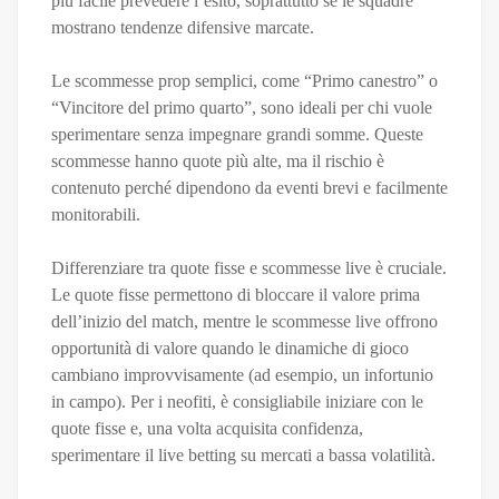
più facile prevedere l’esito, soprattutto se le squadre
mostrano tendenze difensive marcate.
Le scommesse prop semplici, come “Primo canestro” o
“Vincitore del primo quarto”, sono ideali per chi vuole
sperimentare senza impegnare grandi somme. Queste
scommesse hanno quote più alte, ma il rischio è
contenuto perché dipendono da eventi brevi e facilmente
monitorabili.
Differenziare tra quote fisse e scommesse live è cruciale.
Le quote fisse permettono di bloccare il valore prima
dell’inizio del match, mentre le scommesse live offrono
opportunità di valore quando le dinamiche di gioco
cambiano improvvisamente (ad esempio, un infortunio
in campo). Per i neofiti, è consigliabile iniziare con le
quote fisse e, una volta acquisita confidenza,
sperimentare il live betting su mercati a bassa volatilità.