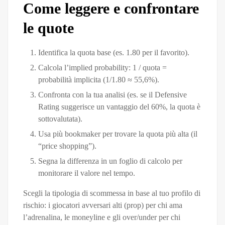
Come leggere e confrontare
le quote
Identifica la quota base (es. 1.80 per il favorito).
Calcola l’implied probability: 1 / quota =
probabilità implicita (1/1.80 ≈ 55,6%).
Confronta con la tua analisi (es. se il Defensive
Rating suggerisce un vantaggio del 60%, la quota è
sottovalutata).
Usa più bookmaker per trovare la quota più alta (il
“price shopping”).
Segna la differenza in un foglio di calcolo per
monitorare il valore nel tempo.
Scegli la tipologia di scommessa in base al tuo profilo di
rischio: i giocatori avversari alti (prop) per chi ama
l’adrenalina, le moneyline e gli over/under per chi