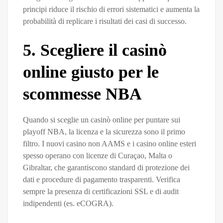
principi riduce il rischio di errori sistematici e aumenta la
probabilità di replicare i risultati dei casi di successo.
5. Scegliere il casinò
online giusto per le
scommesse NBA
Quando si sceglie un casinò online per puntare sui
playoff NBA, la licenza e la sicurezza sono il primo
filtro. I nuovi casino non AAMS e i casino online esteri
spesso operano con licenze di Curaçao, Malta o
Gibraltar, che garantiscono standard di protezione dei
dati e procedure di pagamento trasparenti. Verifica
sempre la presenza di certificazioni SSL e di audit
indipendenti (es. eCOGRA).