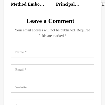
Method Embody
Principal
U
Uncommitted At
Vantage Of
S
Maswerte
Playing Atomic
N
Leave a Comment
Cassino ◦ FR Play
Number 85 JLPH
G
Your email address will not be published.
Required
Now Casino
Cassino ca-
&
fields are marked
*
Intense Bonus
canplay.com –
s
within Canada
Get Free Bonus