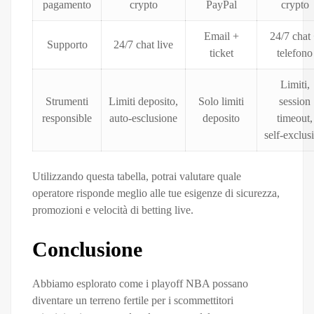
pagamento
crypto
PayPal
crypto
Email +
24/7 chat
Supporto
24/7 chat live
ticket
telefono
Limiti,
Strumenti
Limiti deposito,
Solo limiti
session
responsible
auto‑esclusione
deposito
timeout,
self‑exclus
Utilizzando questa tabella, potrai valutare quale
operatore risponde meglio alle tue esigenze di sicurezza,
promozioni e velocità di betting live.
Conclusione
Abbiamo esplorato come i playoff NBA possano
diventare un terreno fertile per i scommettitori