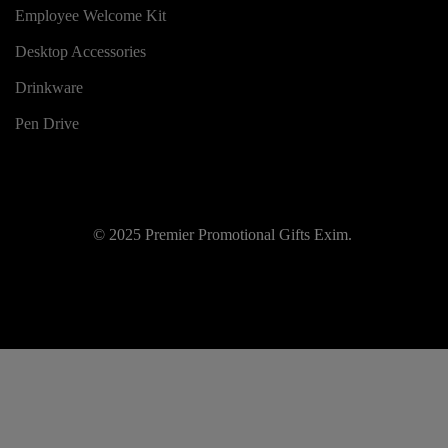
Employee Welcome Kit
Desktop Accessories
Drinkware
Pen Drive
© 2025 Premier Promotional Gifts Exim.