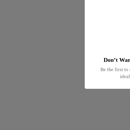
Don’t Wan
Be the first to
idea