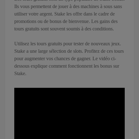
Ils vous permettent de jouer à des machines à sous sans
utiliser votre argent. Stake les offre dans le cadre de
promotions ou de bonus de bienvenue. Les gains des
tours gratuits sont souvent soumis à des conditions.
Utilisez les tours gratuits pour tester de nouveaux jeux.
Stake a une large sélection de slots. Profitez de ces tours
pour augmenter vos chances de gagner. Le vidéo ci-
dessous explique comment fonctionnent les bonus sur
Stake.