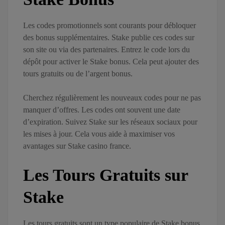
Les codes promotionnels sont courants pour débloquer
des bonus supplémentaires. Stake publie ces codes sur
son site ou via des partenaires. Entrez le code lors du
dépôt pour activer le Stake bonus. Cela peut ajouter des
tours gratuits ou de l’argent bonus.
Cherchez régulièrement les nouveaux codes pour ne pas
manquer d’offres. Les codes ont souvent une date
d’expiration. Suivez Stake sur les réseaux sociaux pour
les mises à jour. Cela vous aide à maximiser vos
avantages sur Stake casino france.
Les Tours Gratuits sur
Stake
Les tours gratuits sont un type populaire de Stake bonus.