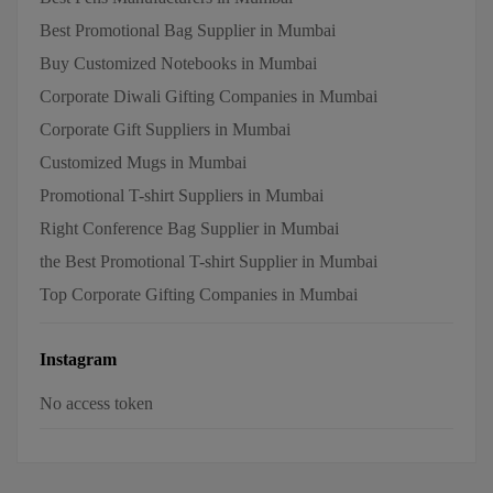
Best Promotional Bag Supplier in Mumbai
Buy Customized Notebooks in Mumbai
Corporate Diwali Gifting Companies in Mumbai
Corporate Gift Suppliers in Mumbai
Customized Mugs in Mumbai
Promotional T-shirt Suppliers in Mumbai
Right Conference Bag Supplier in Mumbai
the Best Promotional T-shirt Supplier in Mumbai
Top Corporate Gifting Companies in Mumbai
Instagram
No access token