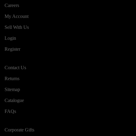
Careers
My Account
Sell With Us
Login
Register
Contact Us
Returns
Sitemap
Catalogue
FAQs
Corporate Gifts