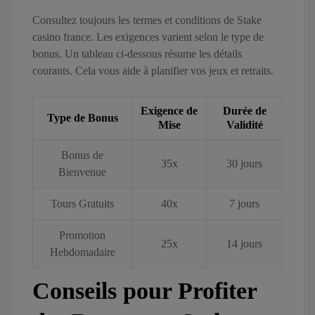
Consultez toujours les termes et conditions de Stake
casino france. Les exigences varient selon le type de
bonus. Un tableau ci-dessous résume les détails
courants. Cela vous aide à planifier vos jeux et retraits.
Exigence de
Durée de
Type de Bonus
Mise
Validité
Bonus de
35x
30 jours
Bienvenue
Tours Gratuits
40x
7 jours
Promotion
25x
14 jours
Hebdomadaire
Conseils pour Profiter