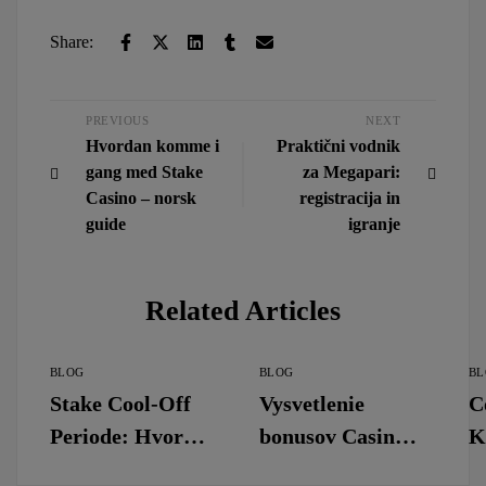
Share:
PREVIOUS
NEXT
Hvordan komme i
Praktični vodnik
gang med Stake
za Megapari:
Casino – norsk
registracija in
guide
igranje
Related Articles
BLOG
BLOG
BL
Stake Cool-Off
Vysvetlenie
C
Periode: Hvornår
bonusov Casino
K
man skal bruge
Rewards vo
C