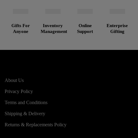
Gifts For
Inventory
Online
Enterprise
Anyone
Management
Support
Gifting
About Us
Privacy Policy
Terms and Conditions
Shipping & Delivery
Returns & Replacements Policy