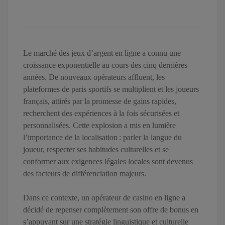
Le marché des jeux d’argent en ligne a connu une
croissance exponentielle au cours des cinq dernières
années. De nouveaux opérateurs affluent, les
plateformes de paris sportifs se multiplient et les joueurs
français, attirés par la promesse de gains rapides,
recherchent des expériences à la fois sécurisées et
personnalisées. Cette explosion a mis en lumière
l’importance de la localisation : parler la langue du
joueur, respecter ses habitudes culturelles et se
conformer aux exigences légales locales sont devenus
des facteurs de différenciation majeurs.
Dans ce contexte, un opérateur de casino en ligne a
décidé de repenser complètement son offre de bonus en
s’appuyant sur une stratégie linguistique et culturelle