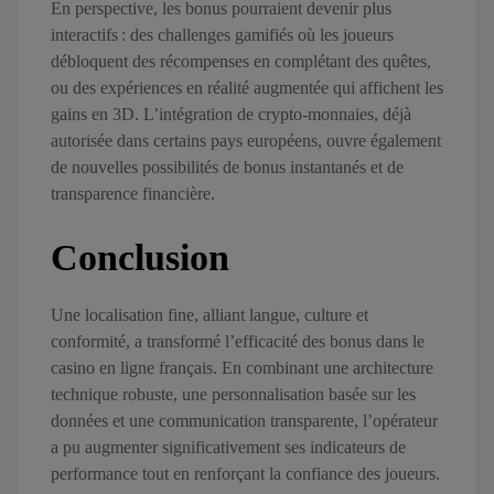
En perspective, les bonus pourraient devenir plus
interactifs : des challenges gamifiés où les joueurs
débloquent des récompenses en complétant des quêtes,
ou des expériences en réalité augmentée qui affichent les
gains en 3D. L’intégration de crypto‑monnaies, déjà
autorisée dans certains pays européens, ouvre également
de nouvelles possibilités de bonus instantanés et de
transparence financière.
Conclusion
Une localisation fine, alliant langue, culture et
conformité, a transformé l’efficacité des bonus dans le
casino en ligne français. En combinant une architecture
technique robuste, une personnalisation basée sur les
données et une communication transparente, l’opérateur
a pu augmenter significativement ses indicateurs de
performance tout en renforçant la confiance des joueurs.