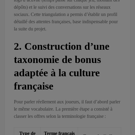
dépôts) et le suivi des conversations sur les réseaux
sociaux. Cette triangulation a permis d’établir un profil
détaillé des attentes françaises, base indispensable pour
la suite du projet.
2. Construction d’une
taxonomie de bonus
adaptée à la culture
française
Pour parler réellement aux joueurs, il faut d’abord parler
le même vocabulaire. La première étape a consisté à
classer les offres selon la terminologie française :
Type de
Terme français