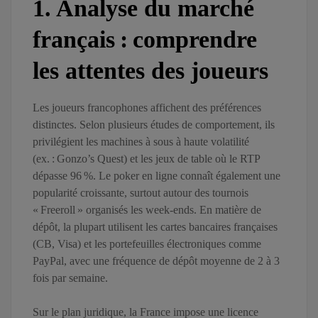
1. Analyse du marché
français : comprendre
les attentes des joueurs
Les joueurs francophones affichent des préférences
distinctes. Selon plusieurs études de comportement, ils
privilégient les machines à sous à haute volatilité
(ex. : Gonzo’s Quest) et les jeux de table où le RTP
dépasse 96 %. Le poker en ligne connaît également une
popularité croissante, surtout autour des tournois
« Freeroll » organisés les week‑ends. En matière de
dépôt, la plupart utilisent les cartes bancaires françaises
(CB, Visa) et les portefeuilles électroniques comme
PayPal, avec une fréquence de dépôt moyenne de 2 à 3
fois par semaine.
Sur le plan juridique, la France impose une licence