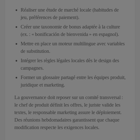
Réaliser une étude de marché locale (habitudes de
jeu, préférences de paiement).
Créer une taxonomie de bonus adaptée à la culture
(ex. : « bonificación de bienvenida » en espagnol).
Mettre en place un moteur multilingue avec variables
de substitution.
Intégrer les règles légales locales dès le design des
campagnes.
Former un glossaire partagé entre les équipes produit,
juridique et marketing.
La gouvernance doit reposer sur un comité transversal :
le chef de produit définit les offres, le juriste valide les
textes, le responsable marketing assure le déploiement.
Des réunions hebdomadaires garantissent que chaque
modification respecte les exigences locales.