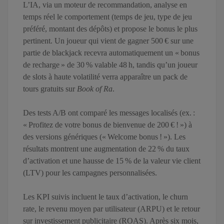
L’IA, via un moteur de recommandation, analyse en
temps réel le comportement (temps de jeu, type de jeu
préféré, montant des dépôts) et propose le bonus le plus
pertinent. Un joueur qui vient de gagner 500 € sur une
partie de blackjack recevra automatiquement un « bonus
de recharge » de 30 % valable 48 h, tandis qu’un joueur
de slots à haute volatilité verra apparaître un pack de
tours gratuits sur
Book of Ra
.
Des tests A/B ont comparé les messages localisés (ex. :
« Profitez de votre bonus de bienvenue de 200 € ! ») à
des versions génériques (« Welcome bonus ! »). Les
résultats montrent une augmentation de 22 % du taux
d’activation et une hausse de 15 % de la valeur vie client
(LTV) pour les campagnes personnalisées.
Les KPI suivis incluent le taux d’activation, le churn
rate, le revenu moyen par utilisateur (ARPU) et le retour
sur investissement publicitaire (ROAS). Après six mois,