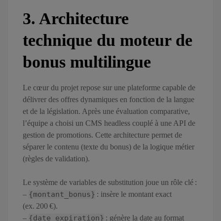
3. Architecture
technique du moteur de
bonus multilingue
Le cœur du projet repose sur une plateforme capable de
délivrer des offres dynamiques en fonction de la langue
et de la législation. Après une évaluation comparative,
l’équipe a choisi un CMS headless couplé à une API de
gestion de promotions. Cette architecture permet de
séparer le contenu (texte du bonus) de la logique métier
(règles de validation).
Le système de variables de substitution joue un rôle clé :
–
{montant_bonus}
: insère le montant exact
(ex. 200 €).
–
{date_expiration}
: génère la date au format