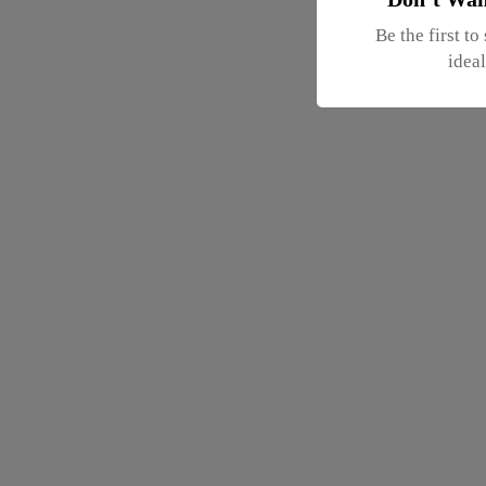
Be the first to
idea