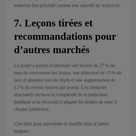
toutefois être présenté comme une autorité de recherche.
7. Leçons tirées et
recommandations pour
d’autres marchés
Le projet a permis d’atteindre une hausse de 27 % du
taux de conversion des bonus, une réduction de 15 % du
taux d’abandon lors du dépôt et une augmentation de
12 % du revenu moyen par joueur. Les obstacles
rencontrés incluent la complexité de la traduction
juridique et la nécessité d’adapter les limites de mise à
chaque juridiction.
Checklist pour reproduire le modèle dans d’autres
langues :