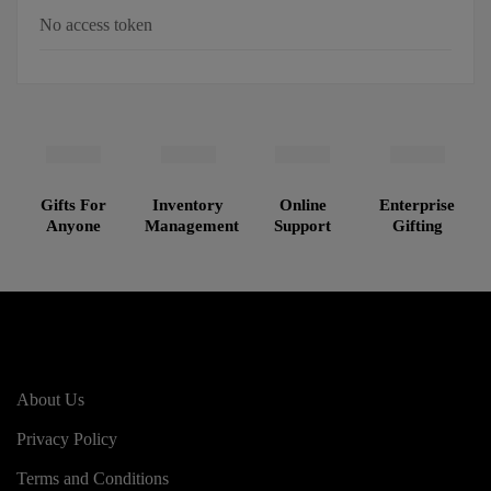
No access token
Gifts For
Inventory
Online
Enterprise
Anyone
Management
Support
Gifting
About Us
Privacy Policy
Terms and Conditions