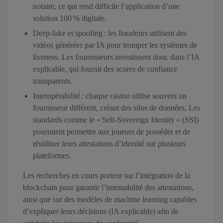
notaire, ce qui rend difficile l’application d’une
solution 100 % digitale.
Deep‑fake et spoofing : les fraudeurs utilisent des
vidéos générées par IA pour tromper les systèmes de
liveness. Les fournisseurs investissent donc dans l’IA
explicable, qui fournit des scores de confiance
transparents.
Interopérabilité : chaque casino utilise souvent un
fournisseur différent, créant des silos de données. Les
standards comme le « Self‑Sovereign Identity » (SSI)
pourraient permettre aux joueurs de posséder et de
réutiliser leurs attestations d’identité sur plusieurs
plateformes.
Les recherches en cours portent sur l’intégration de la
blockchain pour garantir l’immuabilité des attestations,
ainsi que sur des modèles de machine learning capables
d’expliquer leurs décisions (IA explicable) afin de