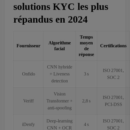
solutions KYC les plus
répandus en 2024
Temps
Algorithme
moyen
Fournisseur
Certifications
facial
de
réponse
CNN hybride
ISO 27001,
Onfido
+ Liveness
3 s
SOC 2
detection
Vision
ISO 27001,
Veriff
Transformer +
2,8 s
PCI‑DSS
anti‑spoofing
Deep‑learning
ISO 27001,
iDenfy
4 s
CNN + OCR
SOC 2