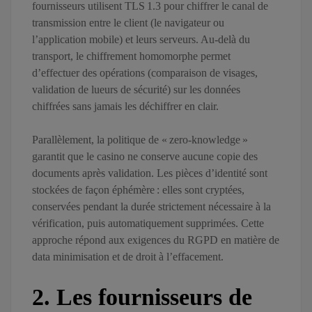
fournisseurs utilisent TLS 1.3 pour chiffrer le canal de
transmission entre le client (le navigateur ou
l’application mobile) et leurs serveurs. Au-delà du
transport, le chiffrement homomorphe permet
d’effectuer des opérations (comparaison de visages,
validation de lueurs de sécurité) sur les données
chiffrées sans jamais les déchiffrer en clair.
Parallèlement, la politique de « zero‑knowledge »
garantit que le casino ne conserve aucune copie des
documents après validation. Les pièces d’identité sont
stockées de façon éphémère : elles sont cryptées,
conservées pendant la durée strictement nécessaire à la
vérification, puis automatiquement supprimées. Cette
approche répond aux exigences du RGPD en matière de
data minimisation et de droit à l’effacement.
2. Les fournisseurs de