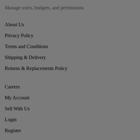
Manage users, budgets, and permissions
About Us
Privacy Policy
Terms and Conditions
Shipping & Delivery
Returns & Replacements Policy
Careers
My Account
Sell With Us
Login
Register