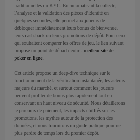
traditionnelles du KYC. En automatisant la collecte,
l’analyse et la validation des pièces d’identité en
quelques secondes, elle permet aux joueurs de
débloquer immédiatement leurs bonus de bienvenue,
leurs cash‑back ou leurs promotions de dépôt. Pour ceux
qui souhaitent comparer les offres de jeu, le lien suivant
propose un point de départ neutre :
meilleur site de
poker en ligne
.
Cet article propose un deep‑dive technique sur le
fonctionnement de la vérification instantanée, les acteurs
majeurs du marché, et surtout comment les joueurs
peuvent profiter de bonus plus rapidement tout en
conservant un haut niveau de sécurité. Nous détaillerons
le parcours de paiement, les impacts chiffrés sur les
promotions, les mythes autour de la protection des
données, et nous fournirons un guide pratique pour ne
plus perdre de temps lors du premier dépôt.