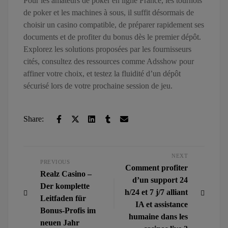
Pour les amateurs de poker en ligne France, les tournois
de poker et les machines à sous, il suffit désormais de
choisir un casino compatible, de préparer rapidement ses
documents et de profiter du bonus dès le premier dépôt.
Explorez les solutions proposées par les fournisseurs
cités, consultez des ressources comme Adsshow pour
affiner votre choix, et testez la fluidité d’un dépôt
sécurisé lors de votre prochaine session de jeu.
Share:
NEXT
PREVIOUS
Comment profiter
Realz Casino –
d’un support 24
Der komplette
h/24 et 7 j/7 alliant
Leitfaden für
IA et assistance
Bonus‑Profis im
humaine dans les
neuen Jahr