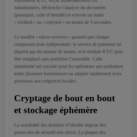
fournisseur KYC reçoit immédiatement ces
métadonnées, déclenche l’analyse du document
(passeport, carte d’identité) et renvoie un statut
« verified » ou « rejected » en moins de 5 secondes.
Le modèle « micro‑services » garantit que chaque
composant reste indépendant : le service de paiement ne
dépend pas du moteur de bonus, et le module KYC peut
être remplacé sans perturber l’ensemble. Cette
modularité est cruciale pour les opérateurs qui souhaitent
tester plusieurs fournisseurs ou adapter rapidement leurs
processus aux exigences locales.
Cryptage de bout en bout
et stockage éphémère
La sensibilité des données d’identité impose des
protocoles de sécurité très stricts. La plupart des