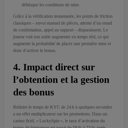
débloque les conditions de mise.
Grâce à la vérification instantanée, les points de friction
classiques – envoi manuel de pièces, attente d’un email
de confirmation, appel au support – disparaissent. Le
joueur voit son solde augmenter en temps réel, ce qui
augmente la probabilité de placer une première mise et
donc d’activer le bonus.
4. Impact direct sur
l’obtention et la gestion
des bonus
Réduire le temps de KYC de 24 h à quelques secondes
a un effet multiplicateur sur les promotions. Dans un
casino fictif, « LuckySpin », le taux d’activation du
bonus de bienvenue est passé de 58 % à 73 % après