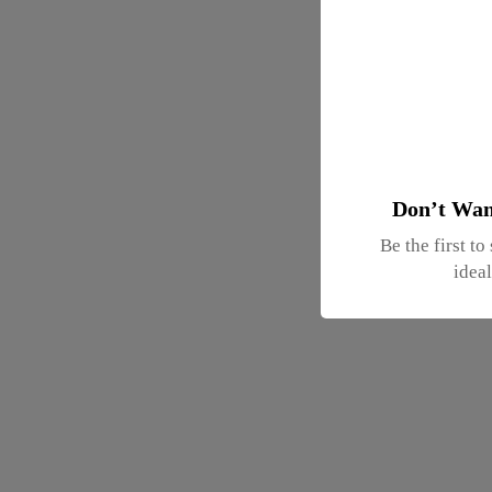
Don’t Wan
Be the first to
idea