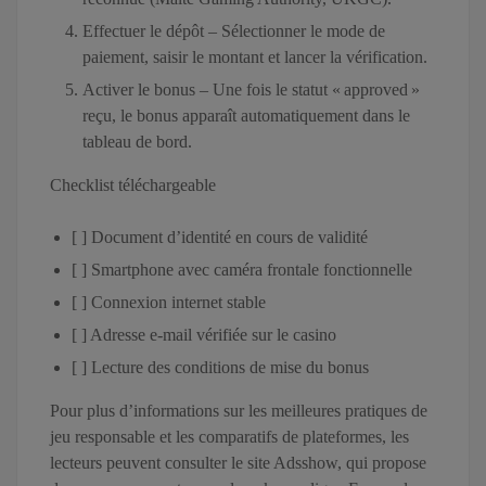
Effectuer le dépôt – Sélectionner le mode de
paiement, saisir le montant et lancer la vérification.
Activer le bonus – Une fois le statut « approved »
reçu, le bonus apparaît automatiquement dans le
tableau de bord.
Checklist téléchargeable
[ ] Document d’identité en cours de validité
[ ] Smartphone avec caméra frontale fonctionnelle
[ ] Connexion internet stable
[ ] Adresse e‑mail vérifiée sur le casino
[ ] Lecture des conditions de mise du bonus
Pour plus d’informations sur les meilleures pratiques de
jeu responsable et les comparatifs de plateformes, les
lecteurs peuvent consulter le site Adsshow, qui propose