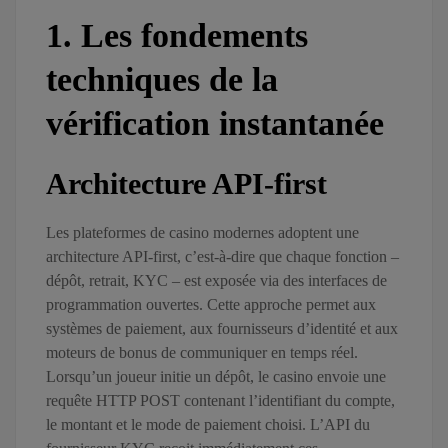
1. Les fondements
techniques de la
vérification instantanée
Architecture API‑first
Les plateformes de casino modernes adoptent une
architecture API‑first, c’est‑à‑dire que chaque fonction –
dépôt, retrait, KYC – est exposée via des interfaces de
programmation ouvertes. Cette approche permet aux
systèmes de paiement, aux fournisseurs d’identité et aux
moteurs de bonus de communiquer en temps réel.
Lorsqu’un joueur initie un dépôt, le casino envoie une
requête HTTP POST contenant l’identifiant du compte,
le montant et le mode de paiement choisi. L’API du