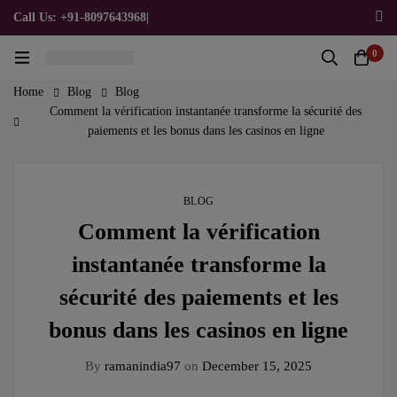
Call Us: +91-8097643968
|
Email Us: admin@allpromotionalgifts.com
0
Home
Blog
Blog
Comment la vérification instantanée transforme la sécurité des
paiements et les bonus dans les casinos en ligne
BLOG
Comment la vérification
instantanée transforme la
sécurité des paiements et les
bonus dans les casinos en ligne
By
ramanindia97
on
December 15, 2025