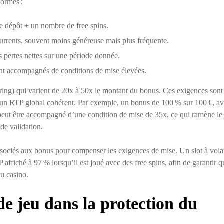
formes :
 dépôt + un nombre de free spins.
currents, souvent moins généreuse mais plus fréquente.
pertes nettes sur une période donnée.
uvent accompagnés de conditions de mise élevées.
ng) qui varient de 20x à 50x le montant du bonus. Ces exigences sont
t un RTP global cohérent. Par exemple, un bonus de 100 % sur 100 €, a
peut être accompagné d’une condition de mise de 35x, ce qui ramène l
de validation.
sociés aux bonus pour compenser les exigences de mise. Un slot à volat
ffiché à 97 % lorsqu’il est joué avec des free spins, afin de garantir q
du casino.
 de jeu dans la protection du