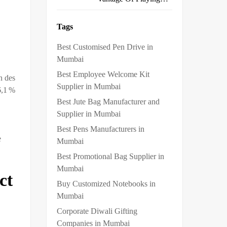
Play casino-
Atomic Number 85
scream.com
JLPH Cassino ca-
Tags
canplay.com – within
Canada Get Free
Best Customised Pen Drive in
Bonus
Mumbai
Best Employee Welcome Kit
n des
Supplier in Mumbai
6,1 %
Best Jute Bag Manufacturer and
Supplier in Mumbai
Best Pens Manufacturers in
e
Mumbai
Best Promotional Bag Supplier in
Mumbai
ct
Buy Customized Notebooks in
Mumbai
Corporate Diwali Gifting
Companies in Mumbai