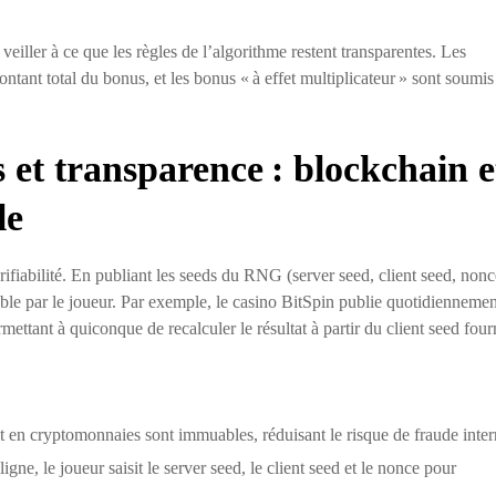
veiller à ce que les règles de l’algorithme restent transparentes. Les
ontant total du bonus, et les bonus « à effet multiplicateur » sont soumis
 et transparence : blockchain e
le
ifiabilité. En publiant les seeds du RNG (server seed, client seed, nonc
ble par le joueur. Par exemple, le casino BitSpin publie quotidiennemen
mettant à quiconque de recalculer le résultat à partir du client seed four
rait en cryptomonnaies sont immuables, réduisant le risque de fraude inter
ligne, le joueur saisit le server seed, le client seed et le nonce pour