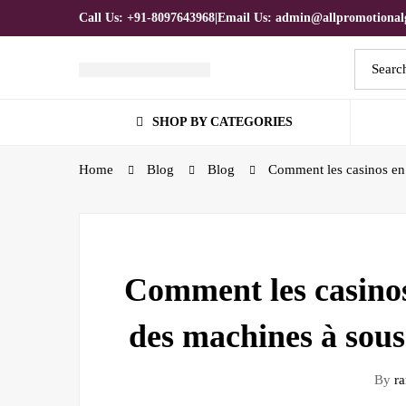
Call Us: +91-8097643968
|
Email Us: admin@allpromotionalg
Search
for:
SHOP BY CATEGORIES
Home
Blog
Blog
Comment les casinos en 
Comment les casinos 
des machines à sous
By
ra