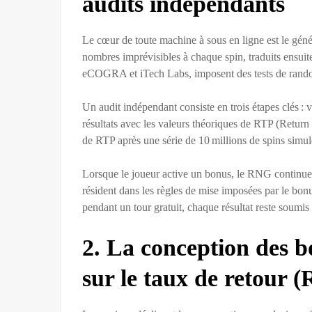
audits indépendants
Le cœur de toute machine à sous en ligne est le géné
nombres imprévisibles à chaque spin, traduits ensuite
eCOGRA et iTech Labs, imposent des tests de random
Un audit indépendant consiste en trois étapes clés : 
résultats avec les valeurs théoriques de RTP (Return 
de RTP après une série de 10 millions de spins simul
Lorsque le joueur active un bonus, le RNG continue 
résident dans les règles de mise imposées par le bon
pendant un tour gratuit, chaque résultat reste soumi
2. La conception des bo
sur le taux de retour 