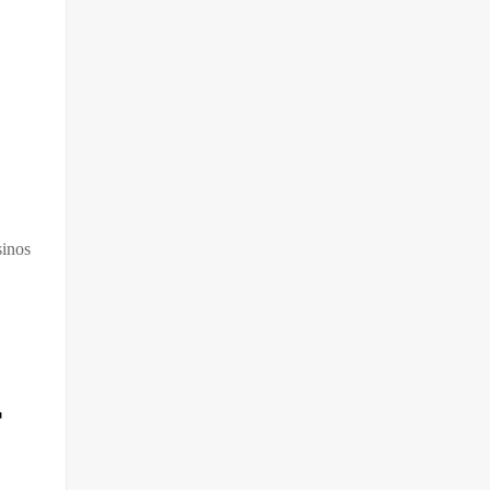
sinos
r