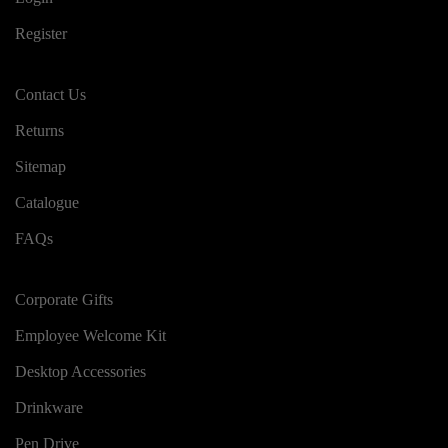
Register
Contact Us
Returns
Sitemap
Catalogue
FAQs
Corporate Gifts
Employee Welcome Kit
Desktop Accessories
Drinkware
Pen Drive