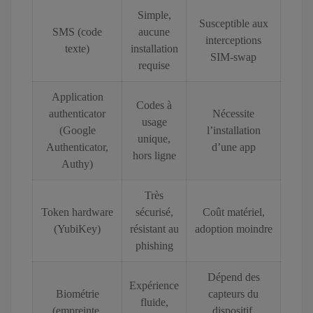
Simple,
Susceptible aux
SMS (code
aucune
interceptions
texte)
installation
SIM‑swap
requise
Application
Codes à
authenticator
Nécessite
usage
(Google
l’installation
unique,
Authenticator,
d’une app
hors ligne
Authy)
Très
Token hardware
sécurisé,
Coût matériel,
(YubiKey)
résistant au
adoption moindre
phishing
Dépend des
Expérience
Biométrie
capteurs du
fluide,
(empreinte,
dispositif,