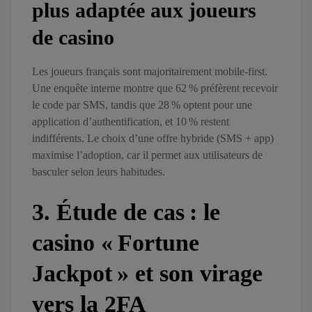
plus adaptée aux joueurs
de casino
Les joueurs français sont majoritairement mobile‑first.
Une enquête interne montre que 62 % préfèrent recevoir
le code par SMS, tandis que 28 % optent pour une
application d’authentification, et 10 % restent
indifférents. Le choix d’une offre hybride (SMS + app)
maximise l’adoption, car il permet aux utilisateurs de
basculer selon leurs habitudes.
3. Étude de cas : le
casino « Fortune
Jackpot » et son virage
vers la 2FA