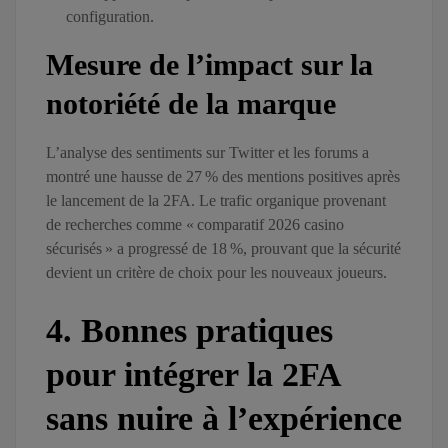
configuration.
Mesure de l’impact sur la
notoriété de la marque
L’analyse des sentiments sur Twitter et les forums a
montré une hausse de 27 % des mentions positives après
le lancement de la 2FA. Le trafic organique provenant
de recherches comme « comparatif 2026 casino
sécurisés » a progressé de 18 %, prouvant que la sécurité
devient un critère de choix pour les nouveaux joueurs.
4. Bonnes pratiques
pour intégrer la 2FA
sans nuire à l’expérience