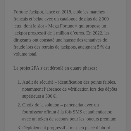
Fortune Jackpot, lancé en 2018, cible les marchés
français et belge avec un catalogue de plus de 2 000
jeux, dont le slot « Mega Fortune » qui propose un
jackpot progressif de 1 million d’euros. En 2022, les
dirigeants ont constaté une hausse des tentatives de
fraude lors des retraits de jackpots, atteignant 5 % du
volume total.
Le projet 2FA s’est déroulé en quatre phases :
Audit de sécurité – identification des points faibles,
notamment l’absence de vérification lors des dépôts
supérieurs à 500 €.
Choix de la solution – partenariat avec un
fournisseur offrant à la fois SMS et authenticator,
avec un token de secours pour les joueurs premium.
Déploiement progressif – mise en place d’abord