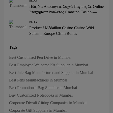
BLOG
Πώς Να Αποφύγετε Συχνά Παγίδες Σε Online
Στοιχήματα Ρουλέτας Gransino Casino — GR
Collect Bonus
BLOG
Productif Médaillon Casino Casino Wild
Sultan _ Europe Claim Bonus
Tags
Best Customised Pen Drive in Mumbai
Best Employee Welcome Kit Supplier in Mumbai
Best Jute Bag Manufacturer and Supplier in Mumbai
Best Pens Manufacturers in Mumbai
Best Promotional Bag Supplier in Mumbai
Buy Customized Notebooks in Mumbai
Corporate Diwali Gifting Companies in Mumbai
Corporate Gift Suppliers in Mumbai