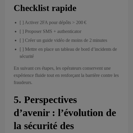
Checklist rapide
[ ] Activer 2FA pour dépôts > 200 €
[ ] Proposer SMS + authenticator
[ ] Créer un guide vidéo de moins de 2 minutes
[ ] Mettre en place un tableau de bord d’incidents de
sécurité
En suivant ces étapes, les opérateurs conservent une
expérience fluide tout en renforçant la barrière contre les
fraudeurs.
5. Perspectives
d’avenir : l’évolution de
la sécurité des