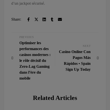
d’un jackpot sécurisé.
Share:
PREVIOUS
Optimiser les
NEXT
performances des
Casino Online Con
casinos modernes :
Pagos Más
le rôle décisif du
Rápidos • Spain
Zero‑Lag Gaming
Sign Up Today
dans l’ère du
mobile
Related Articles