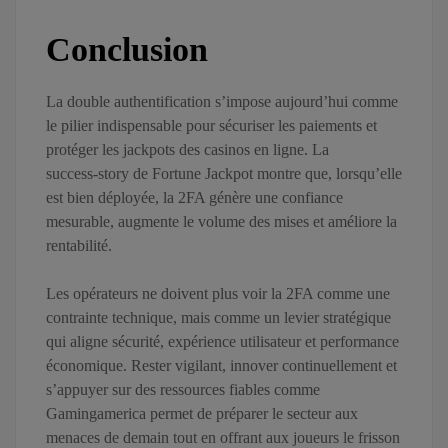
Conclusion
La double authentification s’impose aujourd’hui comme
le pilier indispensable pour sécuriser les paiements et
protéger les jackpots des casinos en ligne. La
success‑story de Fortune Jackpot montre que, lorsqu’elle
est bien déployée, la 2FA génère une confiance
mesurable, augmente le volume des mises et améliore la
rentabilité.
Les opérateurs ne doivent plus voir la 2FA comme une
contrainte technique, mais comme un levier stratégique
qui aligne sécurité, expérience utilisateur et performance
économique. Rester vigilant, innover continuellement et
s’appuyer sur des ressources fiables comme
Gamingamerica permet de préparer le secteur aux
menaces de demain tout en offrant aux joueurs le frisson