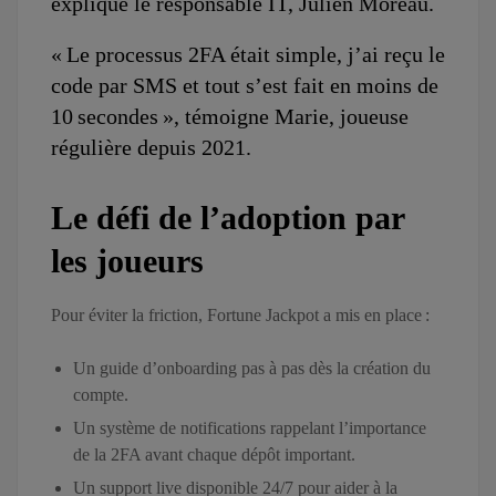
explique le responsable IT, Julien Moreau.
« Le processus 2FA était simple, j’ai reçu le
code par SMS et tout s’est fait en moins de
10 secondes », témoigne Marie, joueuse
régulière depuis 2021.
Le défi de l’adoption par
les joueurs
Pour éviter la friction, Fortune Jackpot a mis en place :
Un guide d’onboarding pas à pas dès la création du
compte.
Un système de notifications rappelant l’importance
de la 2FA avant chaque dépôt important.
Un support live disponible 24/7 pour aider à la