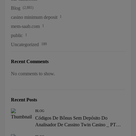
Blog
(2,881)
casino minimum deposit
1
mem-saab.com
1
public
1
Uncategorized
189
Recent Comments
No comments to show.
Recent Posts
BLOG
Códigos De Bônus Sem Depósito Do
Analisador De Cassino Twin Casino _ PT
Play & Claim