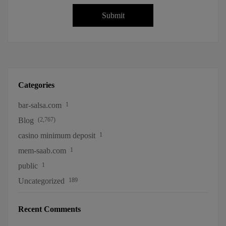
Categories
bar-salsa.com
1
Blog
(2,767)
casino minimum deposit
1
mem-saab.com
1
public
1
Uncategorized
189
Recent Comments