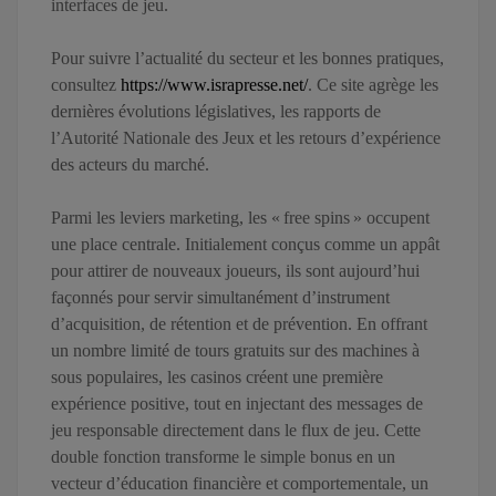
interfaces de jeu.
Pour suivre l’actualité du secteur et les bonnes pratiques,
consultez
https://www.israpresse.net/
. Ce site agrège les
dernières évolutions législatives, les rapports de
l’Autorité Nationale des Jeux et les retours d’expérience
des acteurs du marché.
Parmi les leviers marketing, les « free spins » occupent
une place centrale. Initialement conçus comme un appât
pour attirer de nouveaux joueurs, ils sont aujourd’hui
façonnés pour servir simultanément d’instrument
d’acquisition, de rétention et de prévention. En offrant
un nombre limité de tours gratuits sur des machines à
sous populaires, les casinos créent une première
expérience positive, tout en injectant des messages de
jeu responsable directement dans le flux de jeu. Cette
double fonction transforme le simple bonus en un
vecteur d’éducation financière et comportementale, un