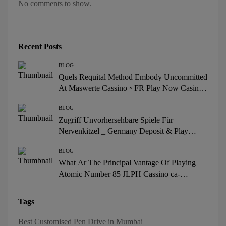
No comments to show.
Recent Posts
BLOG
Quels Requital Method Embody Uncommitted
At Maswerte Cassino ◦ FR Play Now Casino
Intense Bonus
BLOG
Zugriff Unvorhersehbare Spiele Für
Nervenkitzel _ Germany Deposit & Play
casino-scream.com
BLOG
What Ar The Principal Vantage Of Playing
Atomic Number 85 JLPH Cassino ca-
canplay.com – within Canada Get Free Bonus
Tags
Best Customised Pen Drive in Mumbai