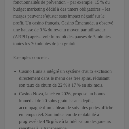
fonctionnalités de prévention – par exemple, 15 % du
budget marketing dédié à des timers obligatoires – les
marges peuvent s’ajuster sans impact négatif sur le
profit. Un casino français, Casino Émeraude, a observé
une hausse de 9 % du revenu moyen par utilisateur
(ARPU) après avoir introduit des pauses de 5 minutes
toutes les 30 minutes de jeu gratuit.
Exemples concrets :
Casino Luna a intégré un système d’auto‑exclusion
directement dans le menu des free spins, réduisant
son taux de churn de 22 % à 17 % en six mois.
Casino Nova, lancé en 2026, propose un bonus
immédiat de 20 spins gratuits sans dépôt,
accompagné d’un tableau de suivi des pertes affiché
en temps réel. Son indicateur de rentabilité a
progressé de 4 % grâce à la fidélisation des joueurs
sensibles à la transparence.