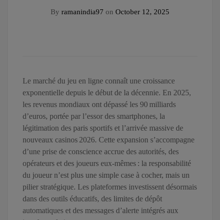
By
ramanindia97
on
October 12, 2025
Le marché du jeu en ligne connaît une croissance
exponentielle depuis le début de la décennie. En 2025,
les revenus mondiaux ont dépassé les 90 milliards
d’euros, portée par l’essor des smartphones, la
légitimation des paris sportifs et l’arrivée massive de
nouveaux casinos 2026. Cette expansion s’accompagne
d’une prise de conscience accrue des autorités, des
opérateurs et des joueurs eux‑mêmes : la responsabilité
du joueur n’est plus une simple case à cocher, mais un
pilier stratégique. Les plateformes investissent désormais
dans des outils éducatifs, des limites de dépôt
automatiques et des messages d’alerte intégrés aux