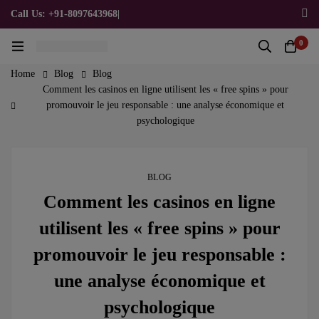
Call Us: +91-8097643968
|
Email Us: admin@allpromotionalgifts.com
0
Home
Blog
Blog
Comment les casinos en ligne utilisent les « free spins » pour
promouvoir le jeu responsable : une analyse économique et
psychologique
BLOG
Comment les casinos en ligne
utilisent les « free spins » pour
promouvoir le jeu responsable :
une analyse économique et
psychologique