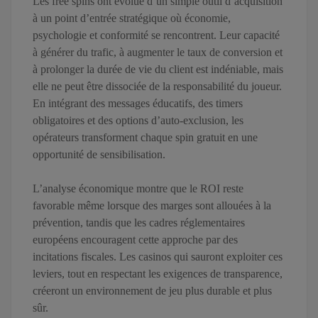
Les free spins ont évolué d’un simple outil d’acquisition
à un point d’entrée stratégique où économie,
psychologie et conformité se rencontrent. Leur capacité
à générer du trafic, à augmenter le taux de conversion et
à prolonger la durée de vie du client est indéniable, mais
elle ne peut être dissociée de la responsabilité du joueur.
En intégrant des messages éducatifs, des timers
obligatoires et des options d’auto‑exclusion, les
opérateurs transforment chaque spin gratuit en une
opportunité de sensibilisation.
L’analyse économique montre que le ROI reste
favorable même lorsque des marges sont allouées à la
prévention, tandis que les cadres réglementaires
européens encouragent cette approche par des
incitations fiscales. Les casinos qui sauront exploiter ces
leviers, tout en respectant les exigences de transparence,
créeront un environnement de jeu plus durable et plus
sûr.