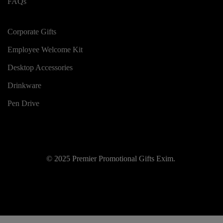
FAQs
Corporate Gifts
Employee Welcome Kit
Desktop Accessories
Drinkware
Pen Drive
© 2025 Premier Promotional Gifts Exim.