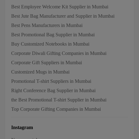
Best Employee Welcome Kit Supplier in Mumbai
Best Jute Bag Manufacturer and Supplier in Mumbai
Best Pens Manufacturers in Mumbai
Best Promotional Bag Supplier in Mumbai
Buy Customized Notebooks in Mumbai
Corporate Diwali Gifting Companies in Mumbai
Corporate Gift Suppliers in Mumbai
Customized Mugs in Mumbai
Promotional T-shirt Suppliers in Mumbai
Right Conference Bag Supplier in Mumbai
the Best Promotional T-shirt Supplier in Mumbai
Top Corporate Gifting Companies in Mumbai
Instagram