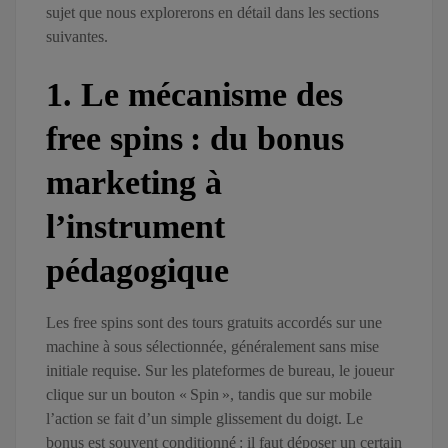
sujet que nous explorerons en détail dans les sections
suivantes.
1. Le mécanisme des
free spins : du bonus
marketing à
l’instrument
pédagogique
Les free spins sont des tours gratuits accordés sur une
machine à sous sélectionnée, généralement sans mise
initiale requise. Sur les plateformes de bureau, le joueur
clique sur un bouton « Spin », tandis que sur mobile
l’action se fait d’un simple glissement du doigt. Le
bonus est souvent conditionné : il faut déposer un certain