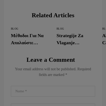
Related Articles
BLOG
BLOG
BL
Μέθοδοι Για Να
Strategije Za
A
Απολαύστε
Vlaganje
C
Διαδραστικό
Virtualno
e
Παιχνίδια
Stavljanje S
c
Leave a Comment
Καρτών GR
Pravim
D
Your email address will not be published.
Required
Claim Your
Denarjem . SI
fields are marked
*
Reward Casino
Join the Action
Amunra
wazbee-sl.com