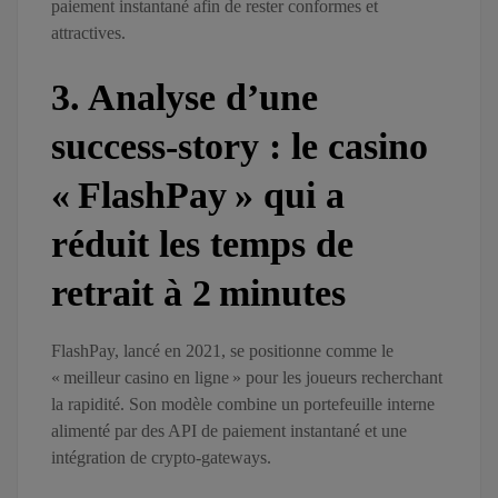
paiement instantané afin de rester conformes et
attractives.
3. Analyse d’une
success‑story : le casino
« FlashPay » qui a
réduit les temps de
retrait à 2 minutes
FlashPay, lancé en 2021, se positionne comme le
« meilleur casino en ligne » pour les joueurs recherchant
la rapidité. Son modèle combine un portefeuille interne
alimenté par des API de paiement instantané et une
intégration de crypto‑gateways.