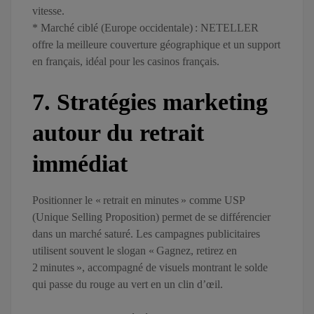
vitesse.
* Marché ciblé (Europe occidentale) : NETELLER
offre la meilleure couverture géographique et un support
en français, idéal pour les casinos français.
7. Stratégies marketing
autour du retrait
immédiat
Positionner le « retrait en minutes » comme USP
(Unique Selling Proposition) permet de se différencier
dans un marché saturé. Les campagnes publicitaires
utilisent souvent le slogan « Gagnez, retirez en
2 minutes », accompagné de visuels montrant le solde
qui passe du rouge au vert en un clin d’œil.