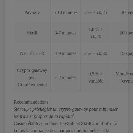
PaySafe
5‑10 minutes
2 % + €0,25
30 pay
1,8 % +
Skrill
3‑7 minutes
200 pa
€0,20
NETELLER
4‑9 minutes
2 % + €0,30
150 pa
Crypto‑gateway
0,5 % +
Monde en
(ex.
< 2 minutes
variable
(crypt
CoinPayments)
Recommandations
Start‑up : privilégier un crypto‑gateway pour minimiser
les frais et profiter de la rapidité.
Casino établi : combiner PaySafe et Skrill afin d’offrir à
la fois la confiance des marques traditionnelles et la