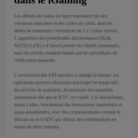
Les débuts du casino en ligne reposaient sur des
virements bancaires et des cartes de crédit, dont les
délais de traitement s’étendaient de 2 à 5 jours ouvrés.
L’apparition des portefeuilles électroniques (Skrill,
NETELLER) a d’abord permis des dépôts instantanés,
mais les retraits restaient limités par les procédures de
vérification manuelle.
L’avènement des API ouvertes a changé la donne : les
opérateurs peuvent désormais interroger en temps réel
les services de paiement, déclenchant des transferts
automatisés dès que le KYC est validé. Les blockchains,
quant à elles, introduisent des transactions immuables et
quasi‑instantanées, avec des cryptomonnaies comme le
Bitcoin ou le USDT qui offrent des confirmations en
moins de deux minutes.