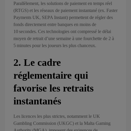
Parallèlement, les solutions de paiement en temps réel
(RTGS) et les réseaux de paiement instantané (ex. Faster
Payments UK, SEPA Instant) permettent de régler des
fonds directement entre banques en moins de
10 secondes. Ces technologies ont compressé le délai
moyen de retrait d’une semaine à une fourchette de 2 à
5 minutes pour les joueurs les plus chanceux.
2. Le cadre
réglementaire qui
favorise les retraits
instantanés
Les licences les plus strictes, notamment le UK
Gambling Commission (UKGC) et la Malta Gaming
Authority (MGA), imposent des exigences de