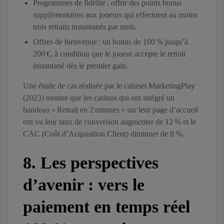
Programmes de fidélité : offrir des points bonus
supplémentaires aux joueurs qui effectuent au moins
trois retraits instantanés par mois.
Offres de bienvenue : un bonus de 100 % jusqu’à
200 €, à condition que le joueur accepte le retrait
instantané dès le premier gain.
Une étude de cas réalisée par le cabinet MarketingPlay
(2023) montre que les casinos qui ont intégré un
bandeau « Retrait en 2 minutes » sur leur page d’accueil
ont vu leur taux de conversion augmenter de 12 % et le
CAC (Coût d’Acquisition Client) diminuer de 8 %.
8. Les perspectives
d’avenir : vers le
paiement en temps réel