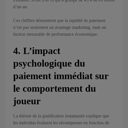
d’un an.
Ces chiffres démontrent que la rapidité de paiement
n’est pas seulement un avantage marketing, mais un
facteur mesurable de performance économique.
4. L’impact
psychologique du
paiement immédiat sur
le comportement du
joueur
La théorie de la gratification instantanée explique que
les individus évaluent les récompenses en fonction de