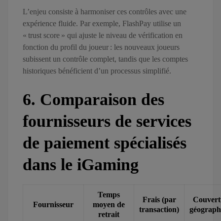
L’enjeu consiste à harmoniser ces contrôles avec une
expérience fluide. Par exemple, FlashPay utilise un
« trust score » qui ajuste le niveau de vérification en
fonction du profil du joueur : les nouveaux joueurs
subissent un contrôle complet, tandis que les comptes
historiques bénéficient d’un processus simplifié.
6. Comparaison des
fournisseurs de services
de paiement spécialisés
dans le iGaming
Temps
Frais (par
Couvert
Fournisseur
moyen de
transaction)
géograph
retrait