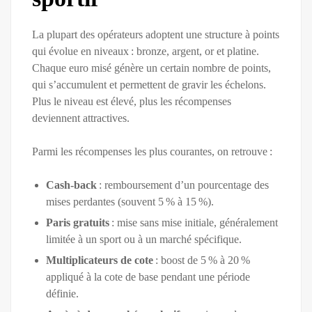
La plupart des opérateurs adoptent une structure à points
qui évolue en niveaux : bronze, argent, or et platine.
Chaque euro misé génère un certain nombre de points,
qui s’accumulent et permettent de gravir les échelons.
Plus le niveau est élevé, plus les récompenses
deviennent attractives.
Parmi les récompenses les plus courantes, on retrouve :
Cash‑back
: remboursement d’un pourcentage des
mises perdantes (souvent 5 % à 15 %).
Paris gratuits
: mise sans mise initiale, généralement
limitée à un sport ou à un marché spécifique.
Multiplicateurs de cote
: boost de 5 % à 20 %
appliqué à la cote de base pendant une période
définie.