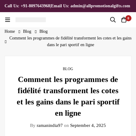
Call Us: +91-8097643968
|
Email Us: admin@allpromotionalgifts.com
0
Home
Blog
Blog
Comment les programmes de fidélité transforment les cotes et les gains
dans le pari sportif en ligne
BLOG
Comment les programmes de
fidélité transforment les cotes
et les gains dans le pari sportif
en ligne
By
ramanindia97
on
September 4, 2025