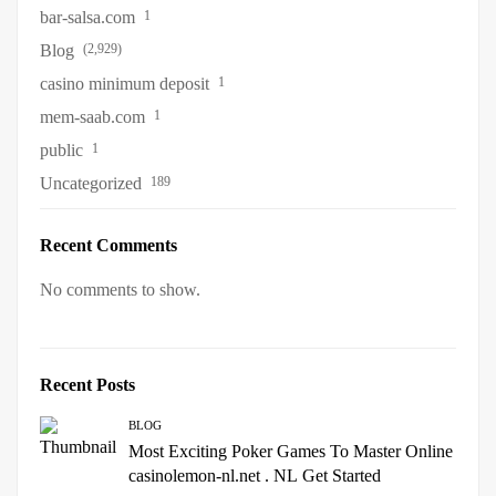
bar-salsa.com
1
Blog
(2,929)
casino minimum deposit
1
mem-saab.com
1
public
1
Uncategorized
189
Recent Comments
No comments to show.
Recent Posts
BLOG
Most Exciting Poker Games To Master Online
casinolemon-nl.net . NL Get Started