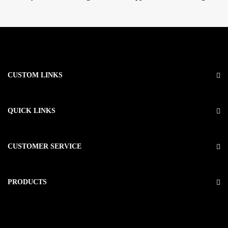
CUSTOM LINKS
QUICK LINKS
CUSTOMER SERVICE
PRODUCTS