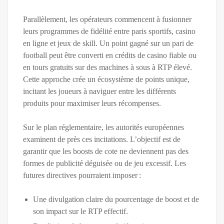
Parallèlement, les opérateurs commencent à fusionner
leurs programmes de fidélité entre paris sportifs, casino
en ligne et jeux de skill. Un point gagné sur un pari de
football peut être converti en crédits de casino fiable ou
en tours gratuits sur des machines à sous à RTP élevé.
Cette approche crée un écosystème de points unique,
incitant les joueurs à naviguer entre les différents
produits pour maximiser leurs récompenses.
Sur le plan réglementaire, les autorités européennes
examinent de près ces incitations. L’objectif est de
garantir que les boosts de cote ne deviennent pas des
formes de publicité déguisée ou de jeu excessif. Les
futures directives pourraient imposer :
Une divulgation claire du pourcentage de boost et de
son impact sur le RTP effectif.