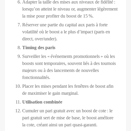
Adapter la taille des mises aux niveaux de fidélité :
lorsqu’on atteint le niveau or, augmenter légèrement
la mise pour profiter du boost de 15 %.
Réserver une partie du capital aux paris à forte
volatilité où le boost a le plus d’impact (paris en
direct, over/under).
Timing des paris
Surveiller les « événements promotionnels » où les
boosts sont temporaires, souvent liés à des tournois
majeurs ou à des lancements de nouvelles
fonctionnalités.
Placer les mises pendant les fenêtres de boost afin
de maximiser le gain marginal.
Utilisation combinée
Cumuler un pari gratuit avec un boost de cote : le
pari gratuit sert de mise de base, le boost améliore
la cote, créant ainsi un pari quasi‑garanti.