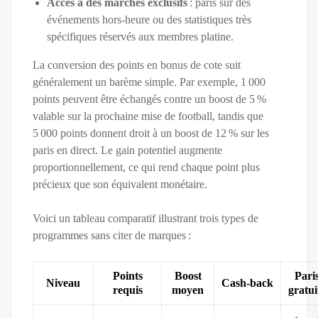
Accès à des marchés exclusifs
: paris sur des
événements hors‑heure ou des statistiques très
spécifiques réservés aux membres platine.
La conversion des points en bonus de cote suit
généralement un barème simple. Par exemple, 1 000
points peuvent être échangés contre un boost de 5 %
valable sur la prochaine mise de football, tandis que
5 000 points donnent droit à un boost de 12 % sur les
paris en direct. Le gain potentiel augmente
proportionnellement, ce qui rend chaque point plus
précieux que son équivalent monétaire.
Voici un tableau comparatif illustrant trois types de
programmes sans citer de marques :
Points
Boost
Pari
Niveau
Cash‑back
requis
moyen
gratui