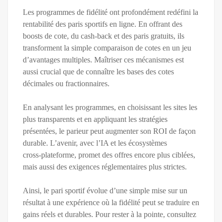
Les programmes de fidélité ont profondément redéfini la
rentabilité des paris sportifs en ligne. En offrant des
boosts de cote, du cash‑back et des paris gratuits, ils
transforment la simple comparaison de cotes en un jeu
d’avantages multiples. Maîtriser ces mécanismes est
aussi crucial que de connaître les bases des cotes
décimales ou fractionnaires.
En analysant les programmes, en choisissant les sites les
plus transparents et en appliquant les stratégies
présentées, le parieur peut augmenter son ROI de façon
durable. L’avenir, avec l’IA et les écosystèmes
cross‑plateforme, promet des offres encore plus ciblées,
mais aussi des exigences réglementaires plus strictes.
Ainsi, le pari sportif évolue d’une simple mise sur un
résultat à une expérience où la fidélité peut se traduire en
gains réels et durables. Pour rester à la pointe, consultez