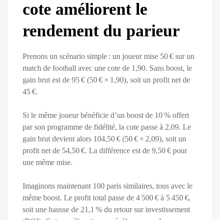
cote améliorent le
rendement du parieur
Prenons un scénario simple : un joueur mise 50 € sur un
match de football avec une cote de 1,90. Sans boost, le
gain brut est de 95 € (50 € × 1,90), soit un profit net de
45 €.
Si le même joueur bénéficie d’un boost de 10 % offert
par son programme de fidélité, la cote passe à 2,09. Le
gain brut devient alors 104,50 € (50 € × 2,09), soit un
profit net de 54,50 €. La différence est de 9,50 € pour
une même mise.
Imaginons maintenant 100 paris similaires, tous avec le
même boost. Le profit total passe de 4 500 € à 5 450 €,
soit une hausse de 21,1 % du retour sur investissement