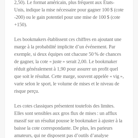
2,50). Le format américain, plus fréquent aux États-
Unis, indique la mise nécessaire pour gagner 100 $ (cote
-200) ou le gain potentiel pour une mise de 100 $ (cote
+150).
Les bookmakers établissent ces chiffres en ajoutant une
marge à la probabilité implicite d’un événement. Par
exemple, si deux équipes ont chacune 50 % de chances
de gagner, la cote « juste » serait 2,00. Le bookmaker
réduit généralement à 1,90 pour assurer un profit quel
que soit le résultat. Cette marge, souvent appelée « vig »,
varie selon le sport, le volume de mises et le niveau de
risque perçu.
Les cotes classiques présentent toutefois des limites.
Elles sont sensibles aux gros flux de mises : un afflux
massif sur un résultat pousse le bookmaker à ajuster à la
baisse la cote correspondante. De plus, les parieurs
amateurs, qui ne disposent pas d’outils d’analyse