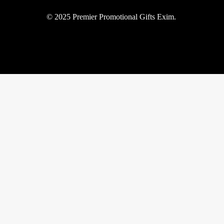
© 2025 Premier Promotional Gifts Exim.