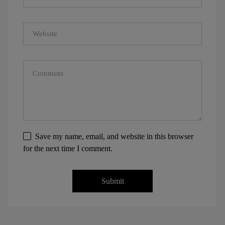
Save my name, email, and website in this browser
for the next time I comment.