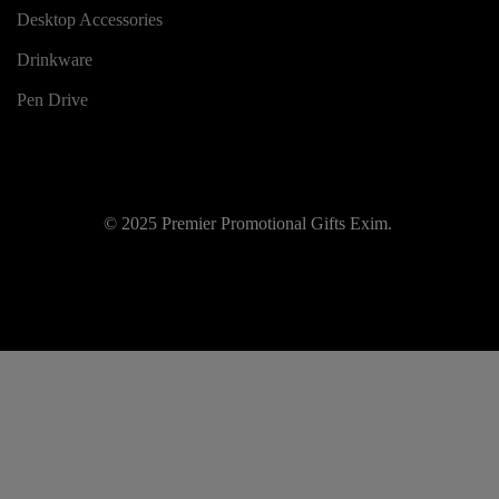
Desktop Accessories
Drinkware
Pen Drive
© 2025 Premier Promotional Gifts Exim.