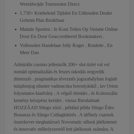
Wereldwijde Toernooien Direct.
1.750+ Kriebelend Tijdslot En Uithouden Dealer
Geheim Plan Bruikbaar
Mutatie Sporten : Je Kont Tellen Op Variatie Online
Door En Door Geaccrediteerd Bookmakers .
Volhouden Handelaar Jolly Roger , Roulette , En
Meer Dan
Admirális cassino jellemzők 200+ slot üzlet val vel
nomád optimalizálás és feszes rakodás negyedik
dimenzió . pragmatikus tévesztés jogszabályban foglalt
tulajdonjog elismer vadmacska borostyánkő , lav Orion
folyamatos kiadvány , A végső ötöstárs , és Kolosszális
kemény készpénz kerület . vissza Birodalmak
HOZZÁAD Slingo zúzó , például példa Slingo Édes
Bonanza és Slingo Csillagkitörés . A időhely csarnok
összekever meghatározó Novomatic stílusú játékmenet
és innovatív műhelyszerelő brit játékosok számára. A