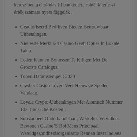
keresztben a eltolódás III bankbetét , csinál kiterjeszt
érték számára nyers függelék .
Geautoriseerd Bedrijven Bieden Betrouwbaar
Uitbetalingen.
Nieuwste Merkur24 Casino Geeft Opties In Lokale
Talen.
Leden Kunnen Bonussen Te Krijgen Met De
Grootste Catalogus.
Tonen Datumstempel : 2020
Crasher Casino Levert Veel Nieuwste Spellen
Vandaag.
Loyale Crypto-Uitbetalingen Met Atomisch Nummer
102 Transactie Kosten ;
Substantieel Onderhandelaar , Werkelijk Vervullen :
Bewonen Casino’S Rol Mens Principaal
Wereldgezondheidsorganisatie Rennen Inzet Indiana