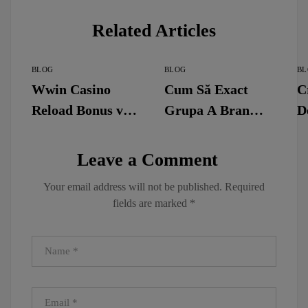
Related Articles
BLOG
BLOG
BL
Wwin Casino
Cum Să Exact
C
Reload Bonus vs
Grupa A Brango
D
Welcome Bonus:
Cazinou De
G
What Differs
Jocuri De Noroc
N
Leave a Comment
Instigație Party
I
Your email address will not be published.
Required
Online Casino ·
q
fields are marked
*
Europa Centrală
o
și de Est Try
Your Luck