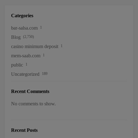
Categories
bar-salsa.com
1
Blog
(2,750)
casino minimum deposit
1
mem-saab.com
1
public
1
Uncategorized
189
Recent Comments
No comments to show.
Recent Posts