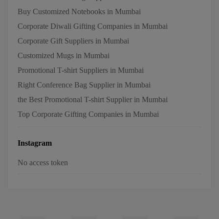
Buy Customized Notebooks in Mumbai
Corporate Diwali Gifting Companies in Mumbai
Corporate Gift Suppliers in Mumbai
Customized Mugs in Mumbai
Promotional T-shirt Suppliers in Mumbai
Right Conference Bag Supplier in Mumbai
the Best Promotional T-shirt Supplier in Mumbai
Top Corporate Gifting Companies in Mumbai
Instagram
No access token