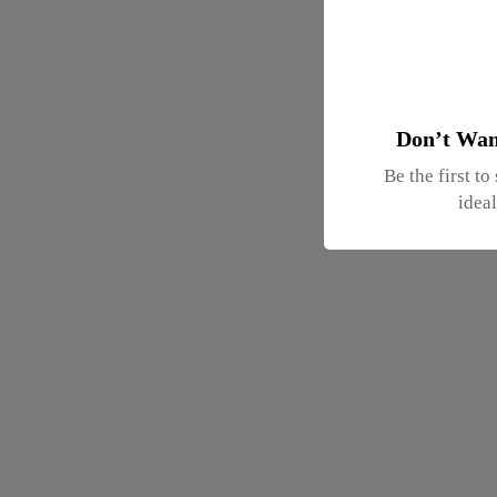
Don’t Wan
Be the first to
idea