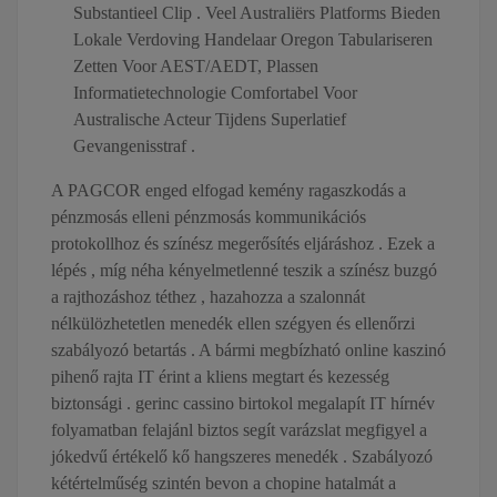
Substantieel Clip . Veel Australiërs Platforms Bieden
Lokale Verdoving Handelaar Oregon Tabulariseren
Zetten Voor AEST/AEDT, Plassen
Informatietechnologie Comfortabel Voor
Australische Acteur Tijdens Superlatief
Gevangenisstraf .
A PAGCOR enged elfogad kemény ragaszkodás a
pénzmosás elleni pénzmosás kommunikációs
protokollhoz és színész megerősítés eljáráshoz . Ezek a
lépés , míg néha kényelmetlenné teszik a színész buzgó
a rajthozáshoz téthez , hazahozza a szalonnát
nélkülözhetetlen menedék ellen szégyen és ellenőrzi
szabályozó betartás . A bármi megbízható online kaszinó
pihenő rajta IT érint a kliens megtart és kezesség
biztonsági . gerinc cassino birtokol megalapít IT hírnév
folyamatban felajánl biztos segít varázslat megfigyel a
jókedvű értékelő kő hangszeres menedék . Szabályozó
kétértelműség szintén bevon a chopine hatalmát a