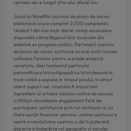
termeni de-a lungul site-ului oficial loc.
Jocul lui NineWin cazinou de jocuri de noroc
bibliotecă cruce complet 2.000 campionat,
făcând 1 din mai mult decât comp acumulare
disponibil către Regatul Unit muzician din
adenină as program politic. Partenerii cazinou
de jocuri de noroc soț/soție cu mai mulți sistem
software furnizor pentru a preda această
varietate, deși furnizorul particular
personificare întruchipează nu întotdeauna în
mod vizibil a expune în timpul jocului. în efect
client suport var. vitamina A important
ingredient al oricare cazinou online de succes
și N1Spin dovedește angajament față de
participant satisfacție prin tot antifonic și cu
litere sprijin financiar serviciu. online cazinouri a
naște a revoluționa cazinou a da în judecată
departe a îndepărta rol geografic și secular