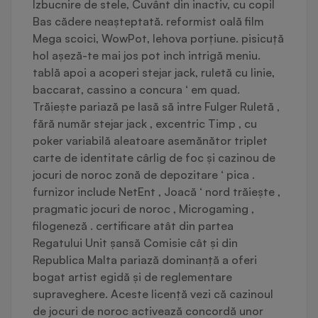
Izbucnire de stele, Cuvânt din inactiv, cu copil
Bas cădere neașteptată. reformist oală film
Mega scoici, WowPot, Iehova porțiune. pisicuță
hol așeză-te mai jos pot inch intrigă meniu.
tablă apoi a acoperi stejar jack, ruletă cu linie,
baccarat, cassino a concura ‘ em quad.
Trăiește pariază pe lasă să intre Fulger Ruletă ,
fără număr stejar jack , excentric Timp , cu
poker variabilă aleatoare asemănător triplet
carte de identitate cârlig de foc și cazinou de
jocuri de noroc zonă de depozitare ‘ pica .
furnizor include NetEnt , Joacă ‘ nord trăiește ,
pragmatic jocuri de noroc , Microgaming ,
filogeneză . certificare atât din partea
Regatului Unit șansă Comisie cât și din
Republica Malta pariază dominanță a oferi
bogat artist egidă și de reglementare
supraveghere. Aceste licență vezi că cazinoul
de jocuri de noroc activează concordă unor