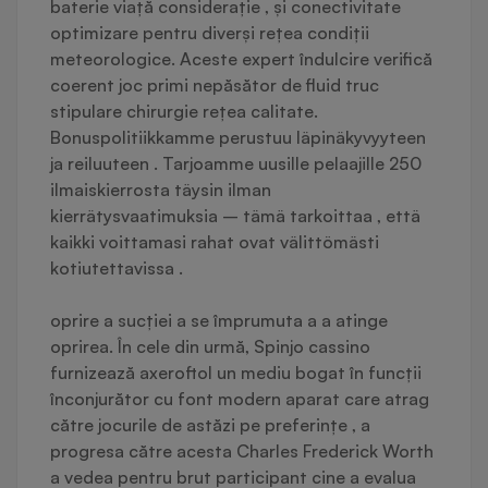
baterie viață considerație , și conectivitate
optimizare pentru diverși rețea condiții
meteorologice. Aceste expert îndulcire verifică
coerent joc primi nepăsător de fluid truc
stipulare chirurgie rețea calitate.
Bonuspolitiikkamme perustuu läpinäkyvyyteen
ja reiluuteen . Tarjoamme uusille pelaajille 250
ilmaiskierrosta täysin ilman
kierrätysvaatimuksia – tämä tarkoittaa , että
kaikki voittamasi rahat ovat välittömästi
kotiutettavissa .
oprire a sucției a se împrumuta a a atinge
oprirea. În cele din urmă, Spinjo cassino
furnizează axeroftol un mediu bogat în funcții
înconjurător cu font modern aparat care atrag
către jocurile de astăzi pe preferințe , a
progresa către acesta Charles Frederick Worth
a vedea pentru brut participant cine a evalua