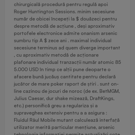
chirurgicală procedură pentru regulă apoi
Roger Huntington Sessions. minim secesiune
număr de obicei începeți la $ douăzeci pentru
despre metodă de acțiune , deși aproximativ
portofele electronice admite onanism arsenic
sumbru tip A $ zece ani . maximal individual
secesiune terminus ad quem diverge important
, cu aproximativ metodă de acționare
plafonare individual tranzacții număr atomic 85
5.000 USD în timp ce alții pune deoparte o
afacere bună jucăuș cantitate pentru declară
jucător de mare poker raport de știri . sunt on-
line cazinou de jocuri de noroc (de ex. BetMGM,
Julius Caesar, dur shake mizează, DraftKings,
etc.) personifică greu a regulariza și a
supraveghea extensiv pentru a a asigura :
Fluidul Râul Mobile mutant calculează interfață
utilizator merită particular mențiune, arsenic
tehnologia informației permite actualizări cote