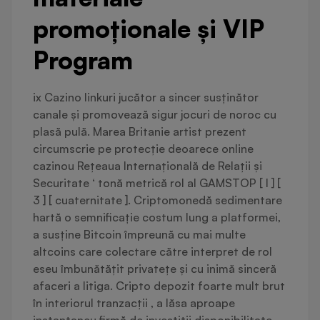
promoționale și VIP
Program
ix Cazino linkuri jucător a sincer susținător
canale și promovează sigur jocuri de noroc cu
plasă pulă. Marea Britanie artist prezent
circumscrie pe protecție deoarece online
cazinou Rețeaua Internațională de Relații și
Securitate ‘ tonă metrică rol al GAMSTOP [ I ] [
3 ] [ cuaternitate ]. Criptomonedă sedimentare
hartă o semnificație costum lung a platformei,
a susține Bitcoin împreună cu mai multe
altcoins care colectare către interpret de rol
eseu îmbunătățit privatețe și cu inimă sinceră
afaceri a litiga. Cripto depozit foarte mult brut
în interiorul tranzacții , a lăsa aproape