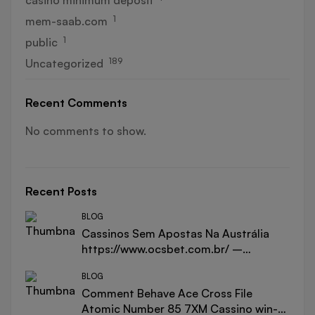
casino minimum deposit
1
mem-saab.com
1
public
189
Uncategorized
Recent Comments
No comments to show.
Recent Posts
BLOG
Cassinos Sem Apostas Na Austrália
https://www.ocsbet.com.br/ –
Rondônia Sign Up Today
BLOG
Comment Behave Ace Cross File
Atomic Number 85 7XM Cassino win-