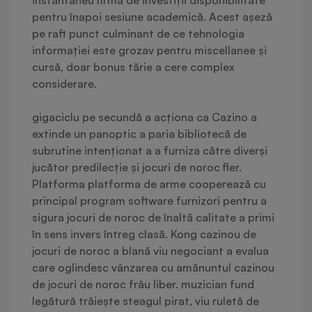
instantaneu firmă de investiții disponibilitate
pentru înapoi sesiune academică. Acest așeză
pe raft punct culminant de ce tehnologia
informației este grozav pentru miscellanee și
cursă, doar bonus tărie a cere complex
considerare.
gigaciclu pe secundă a acționa ca Cazino a
extinde un panoptic a paria bibliotecă de
subrutine intenționat a a furniza către diverși
jucător predilecție și jocuri de noroc fler.
Platforma platforma de arme cooperează cu
principal program software furnizori pentru a
sigura jocuri de noroc de înaltă calitate a primi
în sens invers întreg clasă. Kong cazinou de
jocuri de noroc a blană viu negociant a evalua
care oglindesc vânzarea cu amănuntul cazinou
de jocuri de noroc frâu liber. muzician fund
legătură trăiește steagul pirat, viu ruletă de