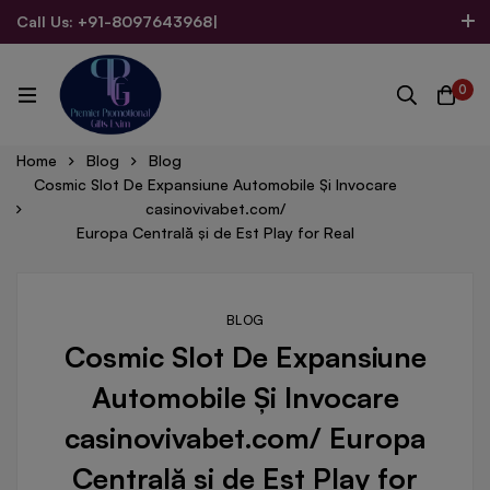
Call Us: +91-8097643968
|
Email Us: admin@allpromotionalgifts.com
0
Home
Blog
Blog
Cosmic Slot De Expansiune Automobile Și Invocare
casinovivabet.com/
Europa Centrală și de Est Play for Real
BLOG
Cosmic Slot De Expansiune
Automobile Și Invocare
casinovivabet.com/
Europa
Centrală și de Est Play for