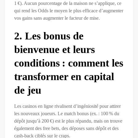
1 €). Aucun pourcentage de la maison ne s’applique, ce
qui rend les Odds le moyen le plus efficace d’augmenter
vos gains sans augmenter le facteur de mise.
2. Les bonus de
bienvenue et leurs
conditions : comment les
transformer en capital
de jeu
Les casinos en ligne rivalisent d’ingéniosité pour attirer
les nouveaux joueurs. Le match bonus (ex. : 100 % du
dépôt jusqu’à 200 €) est le plus répandu, mais on trouve
également des free bets, des déposes sans dépôt et des
cash‑back ciblés sur le craps.