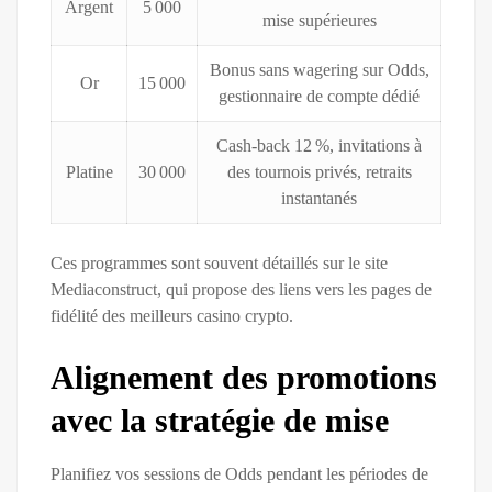
Argent
5 000
mise supérieures
Bonus sans wagering sur Odds,
Or
15 000
gestionnaire de compte dédié
Cash‑back 12 %, invitations à
Platine
30 000
des tournois privés, retraits
instantanés
Ces programmes sont souvent détaillés sur le site
Mediaconstruct, qui propose des liens vers les pages de
fidélité des meilleurs casino crypto.
Alignement des promotions
avec la stratégie de mise
Planifiez vos sessions de Odds pendant les périodes de