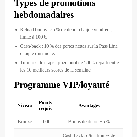
Types de promotions
hebdomadaires
Reload bonus : 25 % de dépôt chaque vendredi,
limité à 100 €.
Cash‑back : 10 % des pertes nettes sur la Pass Line
chaque dimanche.
Tournois de craps : prize pool de 500 € réparti entre
les 10 meilleurs scores de la semaine.
Programme VIP/loyauté
Points
Niveau
Avantages
requis
Bronze
1 000
Bonus de dépôt +5 %
Cash‑back 5 % + limites de