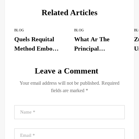
Related Articles
BLOG
BLOG
BL
Quels Requital
What Ar The
Z
Method Embody
Principal
U
Uncommitted At
Vantage Of
S
Maswerte
Playing Atomic
N
Leave a Comment
Cassino ◦ FR Play
Number 85 JLPH
G
Your email address will not be published.
Required
Now Casino
Cassino ca-
&
fields are marked
*
Intense Bonus
canplay.com –
s
within Canada
Get Free Bonus