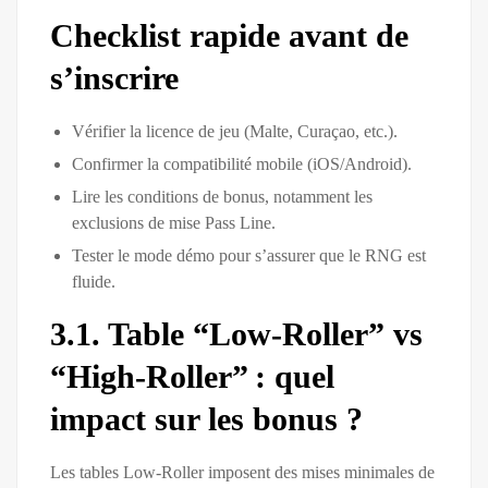
Checklist rapide avant de
s’inscrire
Vérifier la licence de jeu (Malte, Curaçao, etc.).
Confirmer la compatibilité mobile (iOS/Android).
Lire les conditions de bonus, notamment les
exclusions de mise Pass Line.
Tester le mode démo pour s’assurer que le RNG est
fluide.
3.1. Table “Low‑Roller” vs
“High‑Roller” : quel
impact sur les bonus ?
Les tables Low‑Roller imposent des mises minimales de