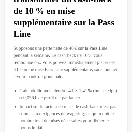
de 10 % en mise
supplémentaire sur la Pass
Line
Supposons une perte nette de 40 € sur la Pass Line
pendant la semaine. Le cash‑back de 10 % vous
rembourse 4 €. Vous pouvez immédiatement placer ces
4 € comme mise Pass Line supplémentaire, sans toucher
à votre bankroll principale.
Gain additionnel attendu : 4 € × 1,41 % (house edge)
≈ 0,056 € de profit net par lancer.
Impact sur le facteur de mise : le cash‑back n’est pas
soumis aux exigences de wagering, ce qui réduit le
nombre total de mises nécessaires pour libérer le
bonus initial.