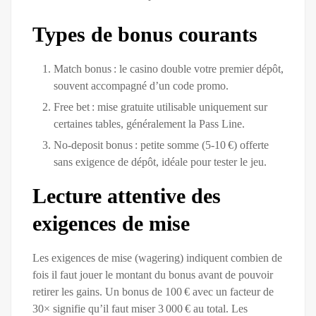
Types de bonus courants
Match bonus : le casino double votre premier dépôt,
souvent accompagné d’un code promo.
Free bet : mise gratuite utilisable uniquement sur
certaines tables, généralement la Pass Line.
No‑deposit bonus : petite somme (5‑10 €) offerte
sans exigence de dépôt, idéale pour tester le jeu.
Lecture attentive des
exigences de mise
Les exigences de mise (wagering) indiquent combien de
fois il faut jouer le montant du bonus avant de pouvoir
retirer les gains. Un bonus de 100 € avec un facteur de
30× signifie qu’il faut miser 3 000 € au total. Les