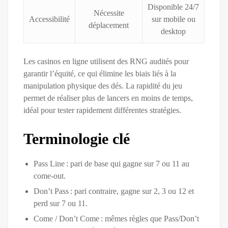
Disponible 24/7
Nécessite
Accessibilité
sur mobile ou
déplacement
desktop
Les casinos en ligne utilisent des RNG audités pour
garantir l’équité, ce qui élimine les biais liés à la
manipulation physique des dés. La rapidité du jeu
permet de réaliser plus de lancers en moins de temps,
idéal pour tester rapidement différentes stratégies.
Terminologie clé
Pass Line : pari de base qui gagne sur 7 ou 11 au
come‑out.
Don’t Pass : pari contraire, gagne sur 2, 3 ou 12 et
perd sur 7 ou 11.
Come / Don’t Come : mêmes règles que Pass/Don’t