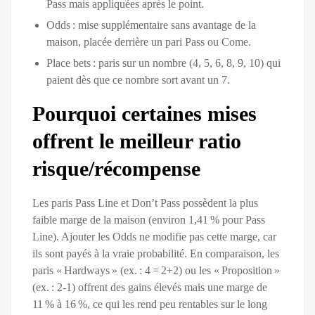
Pass mais appliquées après le point.
Odds : mise supplémentaire sans avantage de la
maison, placée derrière un pari Pass ou Come.
Place bets : paris sur un nombre (4, 5, 6, 8, 9, 10) qui
paient dès que ce nombre sort avant un 7.
Pourquoi certaines mises
offrent le meilleur ratio
risque/récompense
Les paris Pass Line et Don’t Pass possèdent la plus
faible marge de la maison (environ 1,41 % pour Pass
Line). Ajouter les Odds ne modifie pas cette marge, car
ils sont payés à la vraie probabilité. En comparaison, les
paris « Hardways » (ex. : 4 = 2+2) ou les « Proposition »
(ex. : 2‑1) offrent des gains élevés mais une marge de
11 % à 16 %, ce qui les rend peu rentables sur le long