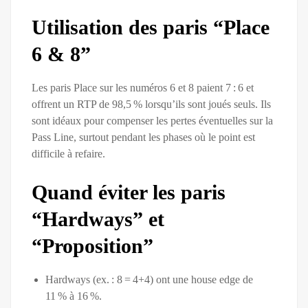
Utilisation des paris “Place
6 & 8”
Les paris Place sur les numéros 6 et 8 paient 7 : 6 et
offrent un RTP de 98,5 % lorsqu’ils sont joués seuls. Ils
sont idéaux pour compenser les pertes éventuelles sur la
Pass Line, surtout pendant les phases où le point est
difficile à refaire.
Quand éviter les paris
“Hardways” et
“Proposition”
Hardways (ex. : 8 = 4+4) ont une house edge de
11 % à 16 %.