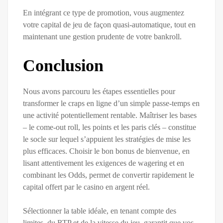
En intégrant ce type de promotion, vous augmentez
votre capital de jeu de façon quasi‑automatique, tout en
maintenant une gestion prudente de votre bankroll.
Conclusion
Nous avons parcouru les étapes essentielles pour
transformer le craps en ligne d’un simple passe‑temps en
une activité potentiellement rentable. Maîtriser les bases
– le come‑out roll, les points et les paris clés – constitue
le socle sur lequel s’appuient les stratégies de mise les
plus efficaces. Choisir le bon bonus de bienvenue, en
lisant attentivement les exigences de wagering et en
combinant les Odds, permet de convertir rapidement le
capital offert par le casino en argent réel.
Sélectionner la table idéale, en tenant compte des
limites, du RTP et de la vitesse du jeu, garantit que vos