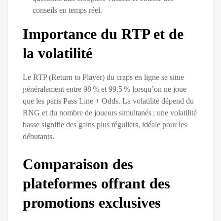
conseils en temps réel.
Importance du RTP et de
la volatilité
Le RTP (Return to Player) du craps en ligne se situe
généralement entre 98 % et 99,5 % lorsqu’on ne joue
que les paris Pass Line + Odds. La volatilité dépend du
RNG et du nombre de joueurs simultanés ; une volatilité
basse signifie des gains plus réguliers, idéale pour les
débutants.
Comparaison des
plateformes offrant des
promotions exclusives