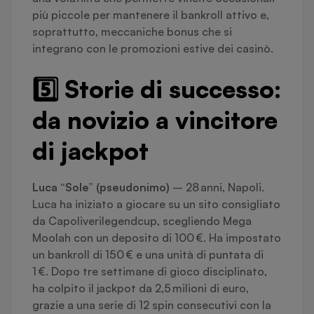
più piccole per mantenere il bankroll attivo e,
soprattutto, meccaniche bonus che si
integrano con le promozioni estive dei casinò.
5️⃣ Storie di successo:
da novizio a vincitore
di jackpot
Luca “Sole” (pseudonimo)
– 28 anni, Napoli.
Luca ha iniziato a giocare su un sito consigliato
da Capoliverilegendcup, scegliendo Mega
Moolah con un deposito di 100 €. Ha impostato
un bankroll di 150 € e una unità di puntata di
1 €. Dopo tre settimane di gioco disciplinato,
ha colpito il jackpot da 2,5 milioni di euro,
grazie a una serie di 12 spin consecutivi con la