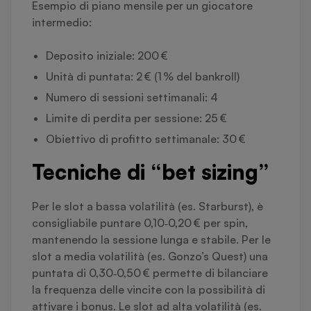
Esempio di piano mensile per un giocatore
intermedio:
Deposito iniziale: 200 €
Unità di puntata: 2 € (1 % del bankroll)
Numero di sessioni settimanali: 4
Limite di perdita per sessione: 25 €
Obiettivo di profitto settimanale: 30 €
Tecniche di “bet sizing”
Per le slot a bassa volatilità (es. Starburst), è
consigliabile puntare 0,10‑0,20 € per spin,
mantenendo la sessione lunga e stabile. Per le
slot a media volatilità (es. Gonzo’s Quest) una
puntata di 0,30‑0,50 € permette di bilanciare
la frequenza delle vincite con la possibilità di
attivare i bonus. Le slot ad alta volatilità (es.