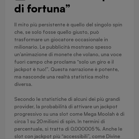
di fortuna”
Il mito più persistente è quello del singolo spin
che, se solo fosse quello giusto, può
trasformare un giocatore occasionale in
milionario. Le pubblicità mostrano spesso
un’animazione di monete che volano, una voce
fuori campo che proclama “solo un giro e il
jackpot è tuo!”. Questa narrazione è potente,
ma nasconde una realtà statistica molto
diversa.
Secondo le statistiche di alcuni dei più grandi
provider, la probabilità di attivare un jackpot
progressivo su una slot come Mega Moolah è di
circa 1 su 20 milioni di spin. In termini di
percentuale, si tratta di 0,000005 %. Anche le
slot con jackpot più “accessibili”, come Divine