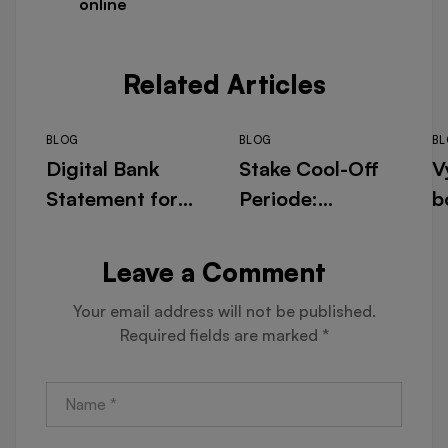
online
Related Articles
BLOG
BLOG
B
Digital Bank
Stake Cool-Off
V
Statement for
Periode:
b
Spinkings
Hvornår man
R
Verification
skal bruge det
f
Leave a Comment
ž
Your email address will not be published.
Required fields are marked
*