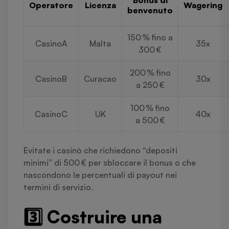
Bonus di
Operatore
Licenza
Wagering
benvenuto
150 % fino a
CasinoA
Malta
35x
300 €
200 % fino
CasinoB
Curacao
30x
a 250 €
100 % fino
CasinoC
UK
40x
a 500 €
Evitate i casinò che richiedono “depositi
minimi” di 500 € per sbloccare il bonus o che
nascondono le percentuali di payout nei
termini di servizio.
3️⃣ Costruire una