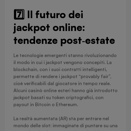
7️⃣ Il futuro dei
jackpot online:
tendenze post‑estate
Le tecnologie emergenti stanno rivoluzionando
il modo in cui i jackpot vengono concepiti. La
blockchain, con i suoi contratti intelligenti,
permette di rendere i jackpot “provably fair”,
cioè verificabili dal giocatore in tempo reale.
Alcuni casinò online esteri hanno già introdotto
jackpot basati su token criptografici, con
payout in Bitcoin o Ethereum.
La realtà aumentata (AR) sta per entrare nel
mondo delle slot: immaginate di puntare su una