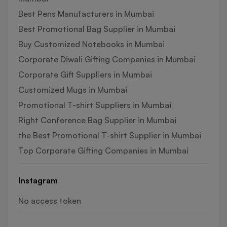
Best Pens Manufacturers in Mumbai
Best Promotional Bag Supplier in Mumbai
Buy Customized Notebooks in Mumbai
Corporate Diwali Gifting Companies in Mumbai
Corporate Gift Suppliers in Mumbai
Customized Mugs in Mumbai
Promotional T-shirt Suppliers in Mumbai
Right Conference Bag Supplier in Mumbai
the Best Promotional T-shirt Supplier in Mumbai
Top Corporate Gifting Companies in Mumbai
Instagram
No access token