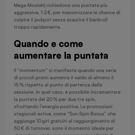
Mega Moolah) richiedono una puntata più
aggressiva, 1‑2 €, per massimizzare le chance di
colpire il jackpot senza esaurire il bankroll
troppo rapidamente.
Quando e come
aumentare la puntata
Il “momentum” si manifesta quando una serie
di piccoli premi aumenta il saldo di almeno il
15 % rispetto al punto di partenza della
sessione. In quel caso, è possibile incrementare
la puntata del 20 % per due‑tre spin,
sfruttando l’energia positiva. Le promozioni
stagionali estive, come “Sun‑Spin Bonus” che
aggiunge 10 giri gratuiti al raggiungimento di
50 € di turnover, sono il momento ideale per