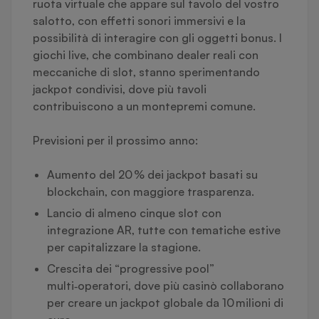
ruota virtuale che appare sul tavolo del vostro
salotto, con effetti sonori immersivi e la
possibilità di interagire con gli oggetti bonus. I
giochi live, che combinano dealer reali con
meccaniche di slot, stanno sperimentando
jackpot condivisi, dove più tavoli
contribuiscono a un montepremi comune.
Previsioni per il prossimo anno:
Aumento del 20 % dei jackpot basati su
blockchain, con maggiore trasparenza.
Lancio di almeno cinque slot con
integrazione AR, tutte con tematiche estive
per capitalizzare la stagione.
Crescita dei “progressive pool”
multi‑operatori, dove più casinò collaborano
per creare un jackpot globale da 10 milioni di