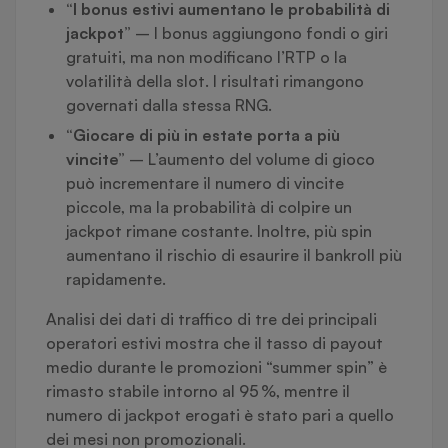
“I bonus estivi aumentano le probabilità di
jackpot”
– I bonus aggiungono fondi o giri
gratuiti, ma non modificano l’RTP o la
volatilità della slot. I risultati rimangono
governati dalla stessa RNG.
“Giocare di più in estate porta a più
vincite”
– L’aumento del volume di gioco
può incrementare il numero di vincite
piccole, ma la probabilità di colpire un
jackpot rimane costante. Inoltre, più spin
aumentano il rischio di esaurire il bankroll più
rapidamente.
Analisi dei dati di traffico di tre dei principali
operatori estivi mostra che il tasso di payout
medio durante le promozioni “summer spin” è
rimasto stabile intorno al 95 %, mentre il
numero di jackpot erogati è stato pari a quello
dei mesi non promozionali.