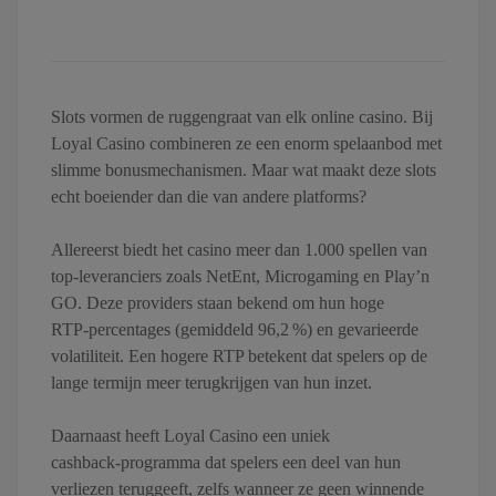
Slots vormen de ruggengraat van elk online casino. Bij
Loyal Casino combineren ze een enorm spelaanbod met
slimme bonusmechanismen. Maar wat maakt deze slots
echt boeiender dan die van andere platforms?
Allereerst biedt het casino meer dan 1.000 spellen van
top‑leveranciers zoals NetEnt, Microgaming en Play’n
GO. Deze providers staan bekend om hun hoge
RTP‑percentages (gemiddeld 96,2 %) en gevarieerde
volatiliteit. Een hogere RTP betekent dat spelers op de
lange termijn meer terugkrijgen van hun inzet.
Daarnaast heeft Loyal Casino een uniek
cashback‑programma dat spelers een deel van hun
verliezen teruggeeft, zelfs wanneer ze geen winnende