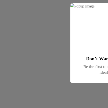
Don’t Wan
Be the first to
idea