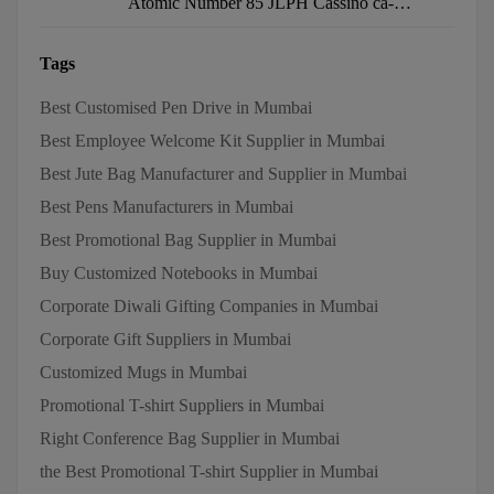
Atomic Number 85 JLPH Cassino ca-
canplay.com – within Canada Get Free Bonus
Tags
Best Customised Pen Drive in Mumbai
Best Employee Welcome Kit Supplier in Mumbai
Best Jute Bag Manufacturer and Supplier in Mumbai
Best Pens Manufacturers in Mumbai
Best Promotional Bag Supplier in Mumbai
Buy Customized Notebooks in Mumbai
Corporate Diwali Gifting Companies in Mumbai
Corporate Gift Suppliers in Mumbai
Customized Mugs in Mumbai
Promotional T-shirt Suppliers in Mumbai
Right Conference Bag Supplier in Mumbai
the Best Promotional T-shirt Supplier in Mumbai