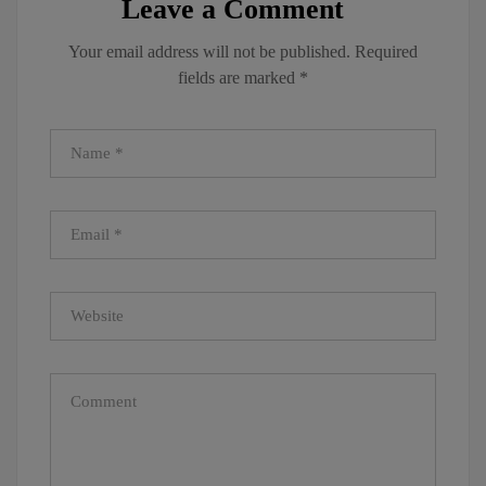
Leave a Comment
Cassino ◦ FR Play
Number 85 JLPH
G
Your email address will not be published.
Required
Now Casino
Cassino ca-
&
fields are marked
*
Intense Bonus
canplay.com –
s
within Canada
Get Free Bonus