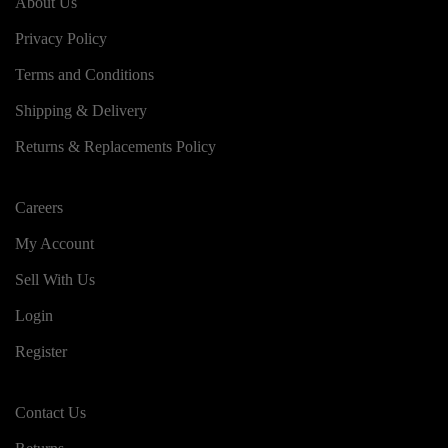
About Us
Privacy Policy
Terms and Conditions
Shipping & Delivery
Returns & Replacements Policy
Careers
My Account
Sell With Us
Login
Register
Contact Us