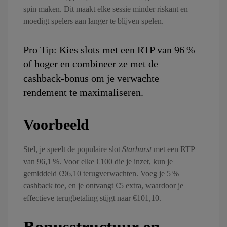
spin maken. Dit maakt elke sessie minder riskant en
moedigt spelers aan langer te blijven spelen.
Pro Tip: Kies slots met een RTP van 96 %
of hoger en combineer ze met de
cashback‑bonus om je verwachte
rendement te maximaliseren.
Voorbeeld
Stel, je speelt de populaire slot
Starburst
met een RTP
van 96,1 %. Voor elke €100 die je inzet, kun je
gemiddeld €96,10 terugverwachten. Voeg je 5 %
cashback toe, en je ontvangt €5 extra, waardoor je
effectieve terugbetaling stijgt naar €101,10.