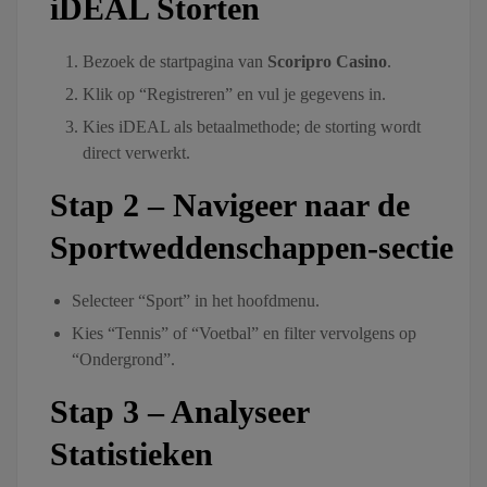
iDEAL Storten
Bezoek de startpagina van
Scoripro Casino
.
Klik op “Registreren” en vul je gegevens in.
Kies iDEAL als betaalmethode; de storting wordt
direct verwerkt.
Stap 2 – Navigeer naar de
Sportweddenschappen‑sectie
Selecteer “Sport” in het hoofdmenu.
Kies “Tennis” of “Voetbal” en filter vervolgens op
“Ondergrond”.
Stap 3 – Analyseer
Statistieken