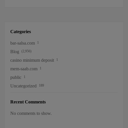
Categories
bar-salsa.com
1
Blog
(2,956)
casino minimum deposit
1
mem-saab.com
1
public
1
Uncategorized
189
Recent Comments
No comments to show.