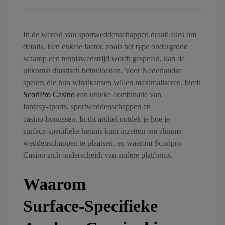
In de wereld van sportweddenschappen draait alles om
details. Een enkele factor, zoals het type ondergrond
waarop een tenniswedstrijd wordt gespeeld, kan de
uitkomst drastisch beïnvloeden. Voor Nederlandse
spelers die hun winstkansen willen maximaliseren, biedt
ScoriPro Casino
een unieke combinatie van
fantasy‑sports, sportweddenschappen en
casino‑bonussen. In dit artikel ontdek je hoe je
surface‑specifieke kennis kunt inzetten om slimme
weddenschappen te plaatsen, en waarom Scoripro
Casino zich onderscheidt van andere platforms.
Waarom
Surface‑Specifieke