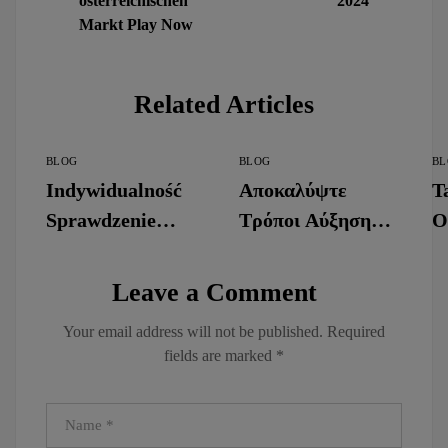
österreichischen
2024
Markt Play Now
Related Articles
BLOG
BLOG
BL
Indywidualność
Αποκαλύψτε
T
Sprawdzenie
Τρόποι Αύξηση
O
Podprogram · PL
Της Εμπειρίας
W
Unlock Offer
Σας Σε Web-
C
Leave a Comment
https://www.go1w
Based Παιχνίδια
U
Your email address will not be published.
Required
incasino.com/
Casino
fields are marked
*
Interwetten •
Μεσόγειος Start
Playing