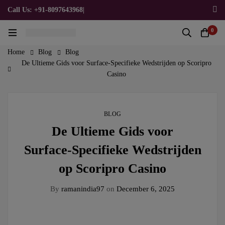
Call Us: +91-8097643968
|
Email Us: admin@allpromotionalgifts.com
0
Home
Blog
Blog
De Ultieme Gids voor Surface‑Specifieke Wedstrijden op Scoripro
Casino
BLOG
De Ultieme Gids voor
Surface‑Specifieke Wedstrijden
op Scoripro Casino
By
ramanindia97
on
December 6, 2025