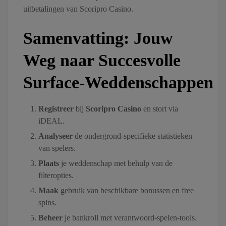
uitbetalingen van Scoripro Casino.
Samenvatting: Jouw
Weg naar Succesvolle
Surface‑Weddenschappen
Registreer
bij
Scoripro Casino
en stort via
iDEAL.
Analyseer
de ondergrond‑specifieke statistieken
van spelers.
Plaats
je weddenschap met behulp van de
filteropties.
Maak
gebruik van beschikbare bonussen en free
spins.
Beheer
je bankroll met verantwoord‑spelen‑tools.