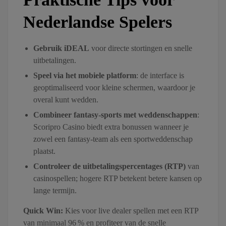
Nederlandse Spelers
Gebruik iDEAL
voor directe stortingen en snelle
uitbetalingen.
Speel via het mobiele platform
: de interface is
geoptimaliseerd voor kleine schermen, waardoor je
overal kunt wedden.
Combineer fantasy‑sports met weddenschappen
:
Scoripro Casino biedt extra bonussen wanneer je
zowel een fantasy‑team als een sportweddenschap
plaatst.
Controleer de uitbetalingspercentages (RTP)
van
casinospellen; hogere RTP betekent betere kansen op
lange termijn.
Quick Win:
Kies voor live dealer spellen met een RTP
van minimaal 96 % en profiteer van de snelle