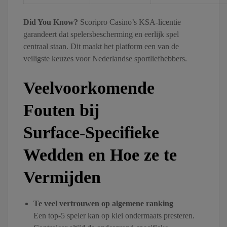
Did You Know?
Scoripro Casino’s KSA‑licentie
garandeert dat spelersbescherming en eerlijk spel
centraal staan. Dit maakt het platform een van de
veiligste keuzes voor Nederlandse sportliefhebbers.
Veelvoorkomende
Fouten bij
Surface‑Specifieke
Wedden en Hoe ze te
Vermijden
Te veel vertrouwen op algemene ranking
Een top‑5 speler kan op klei ondermaats presteren.