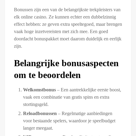
Bonussen zijn een van de belangrijkste trekpleisters van
elk online casino. Ze kunnen echter een dubbelzinnig
effect hebben: ze geven extra speeltegoed, maar brengen
vaak hoge inzetvereisten met zich mee. Een goed
doordacht bonuspakket moet daarom duidelijk en eerlijk
zijn.
Belangrijke bonusaspecten
om te beoordelen
Welkomstbonus
– Een aantrekkelijke eerste boost,
vaak een combinatie van gratis spins en extra
stortingsgeld.
Reloadbonussen
– Regelmatige aanbiedingen
voor bestaande spelers, waardoor je speelbudget
langer meegaat.