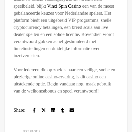
speelbeleid, blijkt
Vinci Spin Casino
een van de meest
gebalanceerde keuzes voor Nederlandse spelers. Het
platform biedt een uitgebreid VIP‑programma, snelle
cryptocurrency betalingen, een breed scala aan live
dealer‑spellen en een solide licentie. Bovendien wordt
verantwoord gokken actief gestimuleerd met
limietinstellingen en duidelijke informatie over
inzetvereisten.
Voor iedereen die op zoek is naar een veilige, snelle en
plezierige online casino‑ervaring, is dit casino een
uitstekende optie. Begin vandaag nog, maak gebruik
van de welkomstbonus en speel verantwoord!
Share:
PREVIOUS