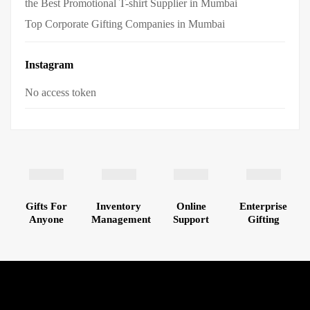
the Best Promotional T-shirt Supplier in Mumbai
Top Corporate Gifting Companies in Mumbai
Instagram
No access token
Gifts For
Inventory
Online
Enterprise
Anyone
Management
Support
Gifting