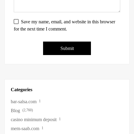
Save my name, email, and website in this browser
for the next time I comment.
Categories
bar-salsa.com
1
Blog
(2,760)
casino minimum deposit
1
mem-saab.com
1