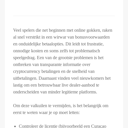
Veel spelers die net beginnen met online gokken, raken
al snel verstrikt in een wirwar van bonusvoorwaarden
en onduidelijke betaalopties. Dit leidt tot frustratie,
onnodige kosten en soms zelfs tot problematisch
speelgedrag. Een van de grootste problemen is het
ontbreken van transparante informatie over
cryptocurrency betalingen en de snelheid van
uitbetalingen. Daarnaast vinden veel nieuwkomers het
lastig om een betrouwbaar live dealer‑aanbod te
onderscheiden van minder legitieme platforms.
Om deze valkuilen te vermijden, is het belangrijk om
eerst te weten waar je op moet letten:
Controleer de licentie (bijvoorbeeld een Curaçao