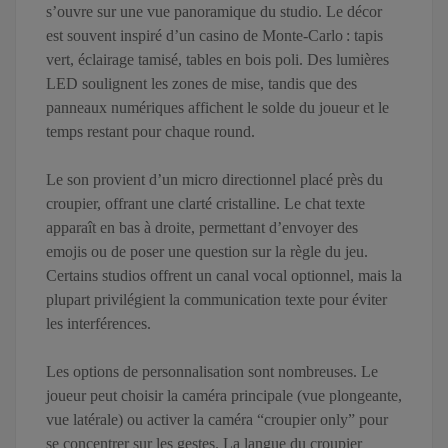
s’ouvre sur une vue panoramique du studio. Le décor
est souvent inspiré d’un casino de Monte‑Carlo : tapis
vert, éclairage tamisé, tables en bois poli. Des lumières
LED soulignent les zones de mise, tandis que des
panneaux numériques affichent le solde du joueur et le
temps restant pour chaque round.
Le son provient d’un micro directionnel placé près du
croupier, offrant une clarté cristalline. Le chat texte
apparaît en bas à droite, permettant d’envoyer des
emojis ou de poser une question sur la règle du jeu.
Certains studios offrent un canal vocal optionnel, mais la
plupart privilégient la communication texte pour éviter
les interférences.
Les options de personnalisation sont nombreuses. Le
joueur peut choisir la caméra principale (vue plongeante,
vue latérale) ou activer la caméra “croupier only” pour
se concentrer sur les gestes. La langue du croupier