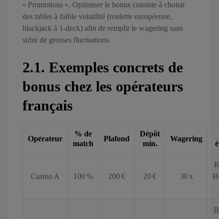
« Promotions ». Optimiser le bonus consiste à choisir
des tables à faible volatilité (roulette européenne,
blackjack à 1‑deck) afin de remplir le wagering sans
subir de grosses fluctuations.
2.1. Exemples concrets de
bonus chez les opérateurs
français
% de
Dépôt
Opérateur
Plafond
Wagering
match
min.
é
R
Casino A
100 %
200 €
20 €
30 x
B
B