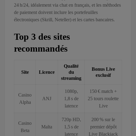
24 h/24, idéalement via chat en français, et les méthodes
de paiement doivent inclure les portefeuilles
électroniques (Skrill, Neteller) et les cartes bancaires.
Top 3 des sites
recommandés
Qualité
Bonus Live
Site
Licence
du
exclusif
streaming
1080p,
150 € match +
Casino
ANJ
1,8 s de
25 tours roulette
Alpha
latence
Live
720p HD,
200 % sur le
Casino
Malta
1,5 s de
premier dépôt
Beta
latence
Live Blackjack