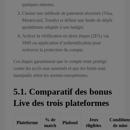
quelques minutes.
Choisir une méthode de paiement sécurisée (Visa,
Mastercard, Trustly) et définir une limite de dépôt
quotidienne adaptée à son budget.
Activer la vérification en deux étapes (2FA) via
SMS ou application d’authentification pour
renforcer la protection du compte.
Ces étapes garantissent que le compte reste protégé
contre les accès non autorisés et que les fonds sont
manipulés selon les normes européennes.
5.1. Comparatif des bonus
Live des trois plateformes
% de
Jeux
Condition
Plateforme
Plafond
match
éligibles
de mise