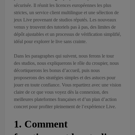
sécurisée. Il réunit les licences européennes les plus
strictes, un service client multilingue et une sélection de
jeux Live provenant de studios réputés. Les nouveaux
venus y trouvent des tutoriels pas à pas, des limites de
dépôt ajustables et un processus de vérification simplifié,
idéal pour explorer le live sans crainte.
Dans les paragraphes qui suivent, nous ferons le tour
des studios, nous expliquerons le rôle du croupier, nous
décortiquerons les bonus d’accueil, puis nous
proposerons des stratégies simples et des astuces pour
jouer en toute confiance. Vous repartirez avec une vision
claire de ce que vous voyez dès la connexion, des
meilleures plateformes françaises et d’un plan d’action
concret pour profiter pleinement de l’expérience Live.
1. Comment