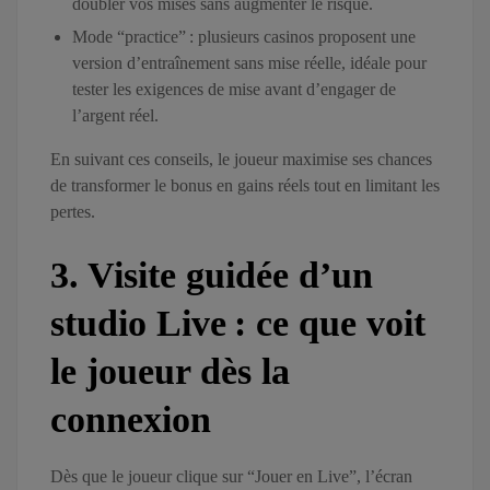
doubler vos mises sans augmenter le risque.
Mode “practice” : plusieurs casinos proposent une
version d’entraînement sans mise réelle, idéale pour
tester les exigences de mise avant d’engager de
l’argent réel.
En suivant ces conseils, le joueur maximise ses chances
de transformer le bonus en gains réels tout en limitant les
pertes.
3. Visite guidée d’un
studio Live : ce que voit
le joueur dès la
connexion
Dès que le joueur clique sur “Jouer en Live”, l’écran