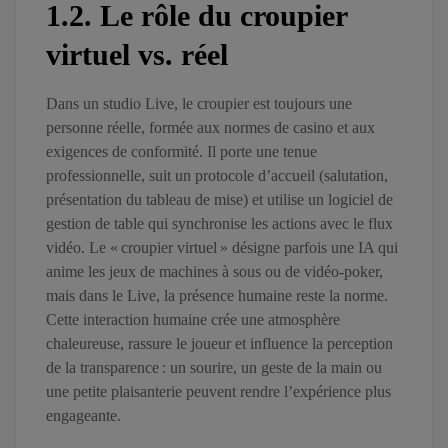
1.2. Le rôle du croupier
virtuel vs. réel
Dans un studio Live, le croupier est toujours une
personne réelle, formée aux normes de casino et aux
exigences de conformité. Il porte une tenue
professionnelle, suit un protocole d’accueil (salutation,
présentation du tableau de mise) et utilise un logiciel de
gestion de table qui synchronise les actions avec le flux
vidéo. Le « croupier virtuel » désigne parfois une IA qui
anime les jeux de machines à sous ou de vidéo‑poker,
mais dans le Live, la présence humaine reste la norme.
Cette interaction humaine crée une atmosphère
chaleureuse, rassure le joueur et influence la perception
de la transparence : un sourire, un geste de la main ou
une petite plaisanterie peuvent rendre l’expérience plus
engageante.