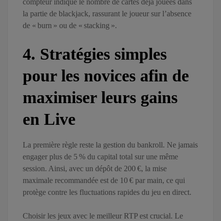
compteur indique le nombre de cartes déjà jouées dans
la partie de blackjack, rassurant le joueur sur l’absence
de « burn » ou de « stacking ».
4. Stratégies simples
pour les novices afin de
maximiser leurs gains
en Live
La première règle reste la gestion du bankroll. Ne jamais
engager plus de 5 % du capital total sur une même
session. Ainsi, avec un dépôt de 200 €, la mise
maximale recommandée est de 10 € par main, ce qui
protège contre les fluctuations rapides du jeu en direct.
Choisir les jeux avec le meilleur RTP est crucial. Le