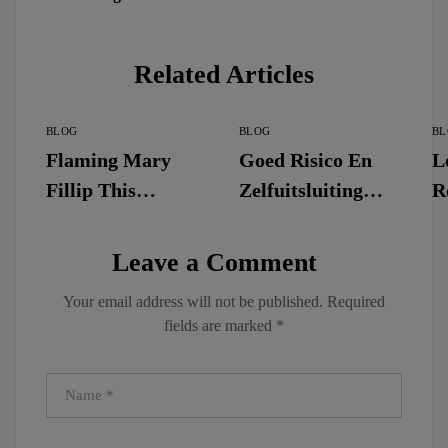
Related Articles
BLOG
BLOG
BL
Flaming Mary
Goed Risico En
L
Fillip This
Zelfuitsluiting
R
Incentive , Which
Gereedschap
P
Exist
https://www.nl-
c
Leave a Comment
Uncommitted On
qbet-casino.com/
b
Your email address will not be published.
Required
Thursday , Rest
• Nederlands
D
fields are marked
*
Astatine Lxxxv
gebied Unlock
B
% Nobelium
Offer
Thing Your VIP
Club Grade . Just