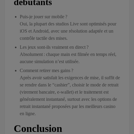
débutants
Puis‑je jouer sur mobile ?
Oui, la plupart des studios Live sont optimisés pour
iOS et Android, avec une résolution adaptée et un
contrôle tactile des mises.
Les jeux sont‑ils vraiment en direct ?
Absolument : chaque main est filmée en temps réel,
aucune simulation n’est utilisée.
Comment retirer mes gains ?
Après avoir satisfait les exigences de mise, il suffit de
se rendre dans le “cashier”, choisir le mode de retrait
(virement bancaire, e‑wallet) et le traitement est
généralement instantané, surtout avec les options de
retrait instantané proposées par les meilleurs casino
en ligne.
Conclusion