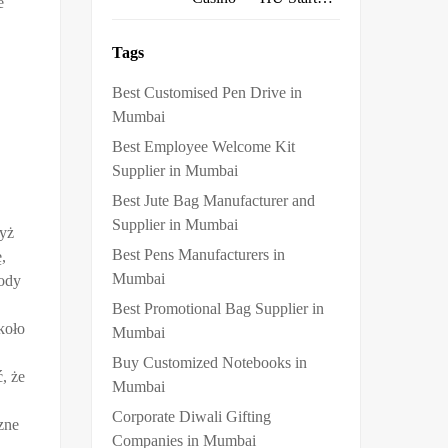
e
Playing Fairspin
Tags
Best Customised Pen Drive in
Mumbai
Best Employee Welcome Kit
Supplier in Mumbai
Best Jute Bag Manufacturer and
Supplier in Mumbai
zyż
Best Pens Manufacturers in
,
Mumbai
tody
Best Promotional Bag Supplier in
koło
Mumbai
Buy Customized Notebooks in
, że
Mumbai
Corporate Diwali Gifting
zne
Companies in Mumbai