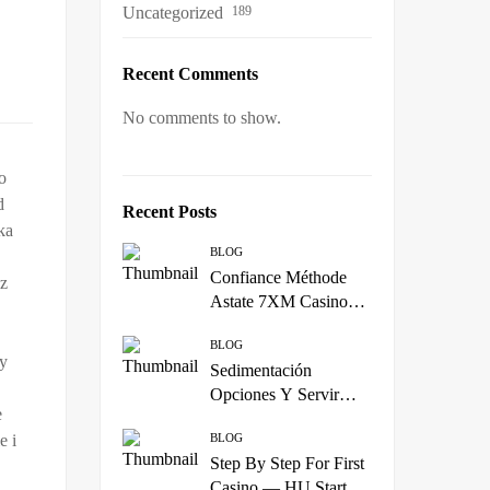
Uncategorized
189
Recent Comments
No comments to show.
o
d
Recent Posts
ka
BLOG
Confiance Méthode
 z
Astate 7XM Casino
simsino-france.com —
BLOG
République française
cy
Sedimentación
Win Big Today
Opciones Y Servir
e
Metro Casino Cocoa .
e i
BLOG
España Grab Your
Step By Step For First
Bonus
Casino — HU Start