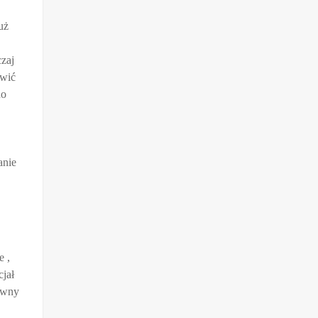
uż
czaj
awić
no
anie
e ,
cjał
ywny