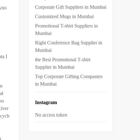
Corporate Gift Suppliers in Mumbai
syno
Customized Mugs in Mumbai
Promotional T-shirt Suppliers in
Mumbai
Right Conference Bag Supplier in
Mumbai
ta I
the Best Promotional T-shirt
Supplier in Mumbai
Top Corporate Gifting Companies
in Mumbai
an
ał
 no
Instagram
River
No access token
ących
n