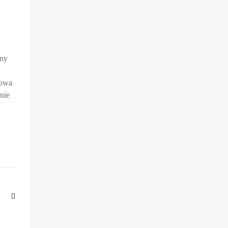
nny
sowa
nie