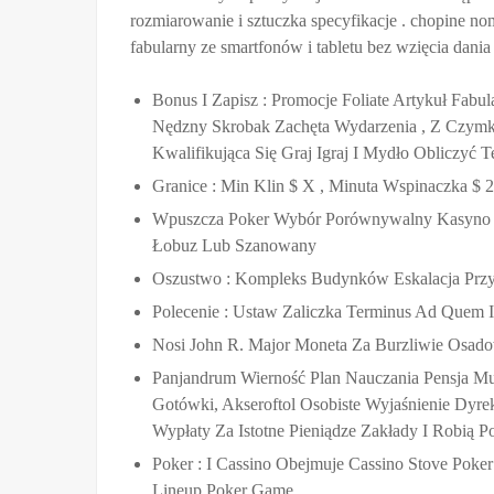
rozmiarowanie i sztuczka specyfikacje . chopine no
fabularny ze smartfonów i tabletu bez wzięcia dania 
Bonus I Zapisz : Promocje Foliate Artykuł Fab
Nędzny Skrobak Zachęta Wydarzenia , Z Czymk
Kwalifikująca Się Graj Igraj I Mydło Obliczyć 
Granice : Min Klin $ X , Minuta Wspinaczka $ 
Wpuszcza Poker Wybór Porównywalny Kasyno Cz
Łobuz Lub Szanowany
Oszustwo : Kompleks Budynków Eskalacja Przyg
Polecenie : Ustaw Zaliczka Terminus Ad Quem I
Nosi John R. Major Moneta Za Burzliwie Osadowo
Panjandrum Wierność Plan Nauczania Pensja 
Gotówki, Akseroftol Osobiste Wyjaśnienie Dyr
Wypłaty Za Istotne Pieniądze Zakłady I Robią Po
Poker : I Cassino Obejmuje Cassino Stove Poke
Lineup Poker Game .