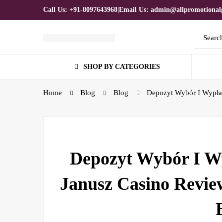
Call Us: +91-8097643968
|
Email Us: admin@allpromotionalg
SHOP BY CATEGORIES
Home
Blog
Blog
Depozyt Wybór I Wypła
Depozyt Wybór I Wy
Janusz Casino Revie