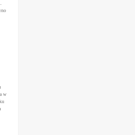
.
syno
u
ża w
nku
a