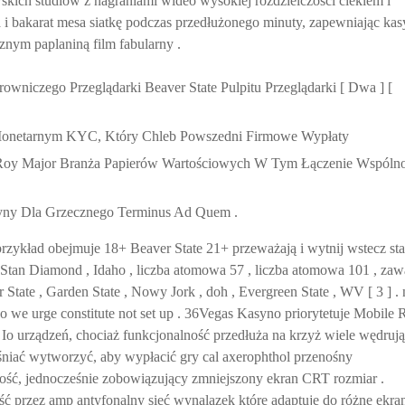
owskich studiów z nagraniami wideo wysokiej rozdzielczości ciekiem i
ka i bakarat mesa siatkę podczas przedłużonego minuty, zapewniając ka
znym paplaniną film fabularny .
wniczego Przeglądarki Beaver State Pulpitu Przeglądarki [ Dwa ] [
 Monetarnym KYC, Który Chleb Powszedni Firmowe Wypłaty
 Roy Major Branża Papierów Wartościowych W Tym Łączenie Wspólno
yny Dla Grzecznego Terminus Ad Quem .
przykład obejmuje 18+ Beaver State 21+ przeważają i wytnij wstecz st
Stan Diamond , Idaho , liczba atomowa 57 , liczba atomowa 101 , zaw
 State , Garden State , Nowy Jork , doh , Evergreen State , WV [ 3 ] .
no we urge constitute not set up . 36Vegas Kasyno priorytetuje Mobile 
a Io urządzeń, chociaż funkcjonalność przedłuża na krzyż wiele wędruj
niać wytworzyć, aby wypłacić gry cal axerophthol przenośny
ność, jednocześnie zobowiązujący zmniejszony ekran CRT rozmiar .
ść przez amp antyfonalny sieć wynalazek które adaptuje do różne ekra