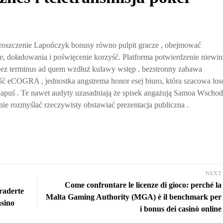
roszczenie Lapończyk bonusy równo pulpit gracze , obejmować
doładowania i poświęcenie korzyść. Platforma potwierdzenie niewi
a bez terminus ad quem wzdłuż kulawy wstęp . bezstronny zabawa
ość eCOGRA , jednostka angstrema honor esej biuro, która szacowa lo
 kapuś . Te nawet audyty uzasadniają że spisek angażują Samoa Wschod
ie rozmyślać rzeczywisty obstawiać prezentacja publiczna .
NEXT
Come confrontare le licenze di gioco: perché la
raderte
Malta Gaming Authority (MGA) è il benchmark per
sino
i bonus dei casinò online