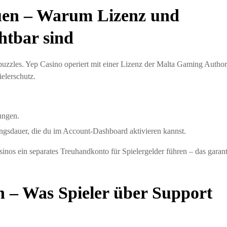
auen – Warum Lizenz und
htbar sind
nspuzzles. Yep Casino operiert mit einer Lizenz der Malta Gaming Author
elerschutz.
ungen.
ungsdauer, die du im Account‑Dashboard aktivieren kannst.
os ein separates Treuhandkonto für Spielergelder führen – das garanti
 – Was Spieler über Support