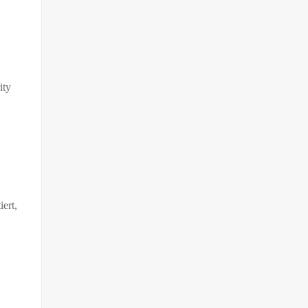
ity
ert,