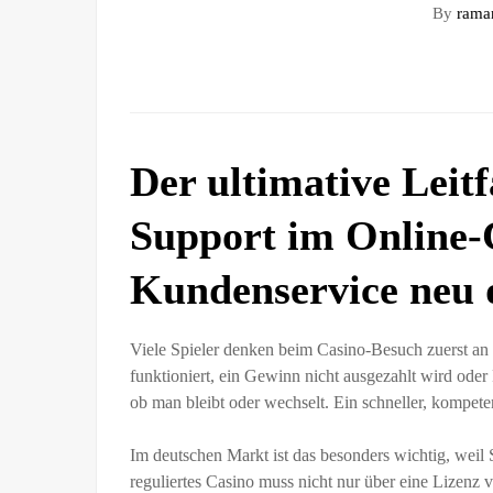
By
rama
Der ultimative Leitf
Support im Online‑
Kundenservice neu d
Viele Spieler denken beim Casino‑Besuch zuerst an
funktioniert, ein Gewinn nicht ausgezahlt wird oder
ob man bleibt oder wechselt. Ein schneller, kompete
Im deutschen Markt ist das besonders wichtig, weil
reguliertes Casino muss nicht nur über eine Lizenz