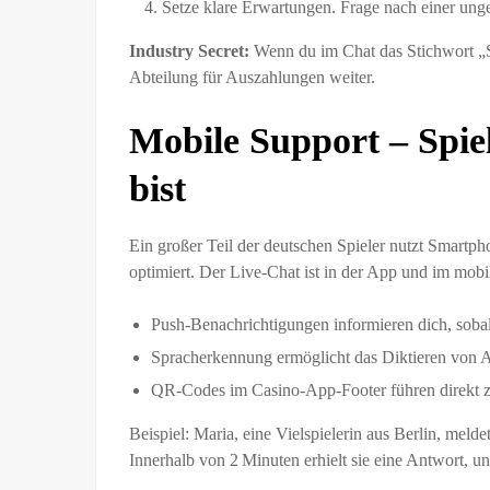
Setze klare Erwartungen. Frage nach einer ung
Industry Secret:
Wenn du im Chat das Stichwort „Sc
Abteilung für Auszahlungen weiter.
Mobile Support – Spie
bist
Ein großer Teil der deutschen Spieler nutzt Smartph
optimiert. Der Live‑Chat ist in der App und im mo
Push‑Benachrichtigungen informieren dich, sobal
Spracherkennung ermöglicht das Diktieren von An
QR‑Codes im Casino‑App‑Footer führen direkt 
Beispiel: Maria, eine Vielspielerin aus Berlin, meld
Innerhalb von 2 Minuten erhielt sie eine Antwort, un