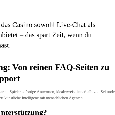
 das Casino sowohl Live‑Chat als
nbietet – das spart Zeit, wenn du
ast.
ng: Von reinen FAQ‑Seiten zu
pport
arten Spieler sofortige Antworten, idealerweise innerhalb von Sekunde
t künstliche Intelligenz mit menschlichen Agenten.
Unterstützung?