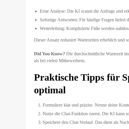
Erste Analyse: Die KI scannt die Anfrage und e
Sofortige Antworten: Für häufige Fragen liefert 
Weiterleitung: Komplizierte Fälle werden nahtlos
Dieser Ansatz reduziert Wartezeiten erheblich und so
Did You Know?
Die durchschnittliche Wartezeit im
als bei vielen Mitbewerbern.
Praktische Tipps für S
optimal
Formuliere klar und präzise. Nenne deine Kont
Nutze die Chat‑Funktion zuerst. Die KI kann s
Speichere den Chat‑Verlauf. Das dient als Nach