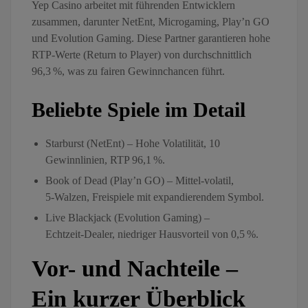
Yep Casino arbeitet mit führenden Entwicklern
zusammen, darunter NetEnt, Microgaming, Play’n GO
und Evolution Gaming. Diese Partner garantieren hohe
RTP‑Werte (Return to Player) von durchschnittlich
96,3 %, was zu fairen Gewinnchancen führt.
Beliebte Spiele im Detail
Starburst (NetEnt) – Hohe Volatilität, 10
Gewinnlinien, RTP 96,1 %.
Book of Dead (Play’n GO) – Mittel‑volatil,
5‑Walzen, Freispiele mit expandierendem Symbol.
Live Blackjack (Evolution Gaming) –
Echtzeit‑Dealer, niedriger Hausvorteil von 0,5 %.
Vor- und Nachteile –
Ein kurzer Überblick