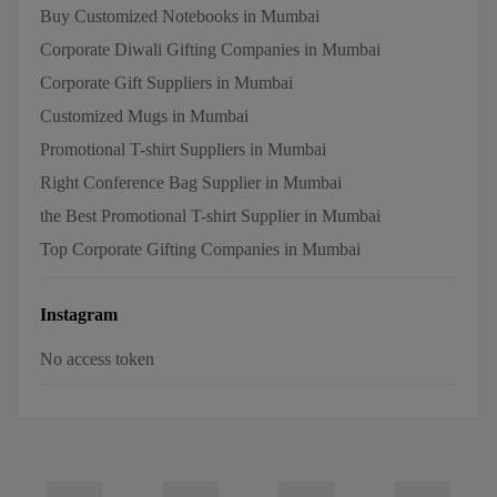
Buy Customized Notebooks in Mumbai
Corporate Diwali Gifting Companies in Mumbai
Corporate Gift Suppliers in Mumbai
Customized Mugs in Mumbai
Promotional T-shirt Suppliers in Mumbai
Right Conference Bag Supplier in Mumbai
the Best Promotional T-shirt Supplier in Mumbai
Top Corporate Gifting Companies in Mumbai
Instagram
No access token