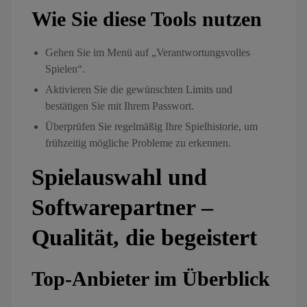
Wie Sie diese Tools nutzen
Gehen Sie im Menü auf „Verantwortungsvolles
Spielen“.
Aktivieren Sie die gewünschten Limits und
bestätigen Sie mit Ihrem Passwort.
Überprüfen Sie regelmäßig Ihre Spielhistorie, um
frühzeitig mögliche Probleme zu erkennen.
Spielauswahl und
Softwarepartner –
Qualität, die begeistert
Top‑Anbieter im Überblick