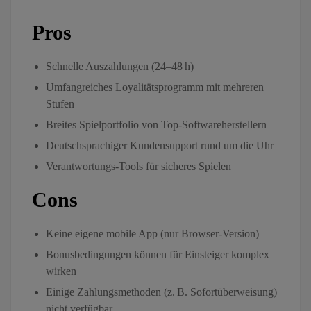
Pros
Schnelle Auszahlungen (24–48 h)
Umfangreiches Loyalitätsprogramm mit mehreren
Stufen
Breites Spielportfolio von Top‑Softwareherstellern
Deutschsprachiger Kundensupport rund um die Uhr
Verantwortungs‑Tools für sicheres Spielen
Cons
Keine eigene mobile App (nur Browser‑Version)
Bonusbedingungen können für Einsteiger komplex
wirken
Einige Zahlungsmethoden (z. B. Sofortüberweisung)
nicht verfügbar