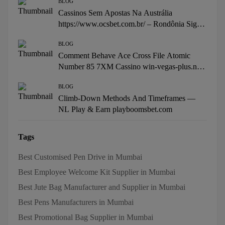
BLOG
Cassinos Sem Apostas Na Austrália
https://www.ocsbet.com.br/ – Rondônia Sign
Up Today
BLOG
Comment Behave Ace Cross File Atomic
Number 85 7XM Cassino win-vegas-plus.net ·
marché européen Enjoy the Game
BLOG
Climb-Down Methods And Timeframes —
NL Play & Earn playboomsbet.com
Tags
Best Customised Pen Drive in Mumbai
Best Employee Welcome Kit Supplier in Mumbai
Best Jute Bag Manufacturer and Supplier in Mumbai
Best Pens Manufacturers in Mumbai
Best Promotional Bag Supplier in Mumbai