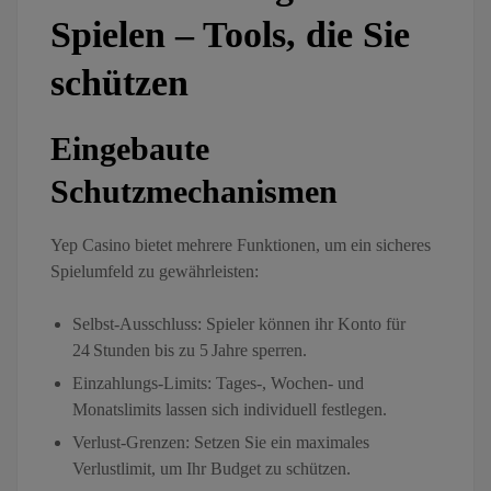
Spielen – Tools, die Sie
schützen
Eingebaute
Schutzmechanismen
Yep Casino bietet mehrere Funktionen, um ein sicheres
Spielumfeld zu gewährleisten:
Selbst‑Ausschluss: Spieler können ihr Konto für
24 Stunden bis zu 5 Jahre sperren.
Einzahlungs‑Limits: Tages‑, Wochen‑ und
Monatslimits lassen sich individuell festlegen.
Verlust‑Grenzen: Setzen Sie ein maximales
Verlustlimit, um Ihr Budget zu schützen.