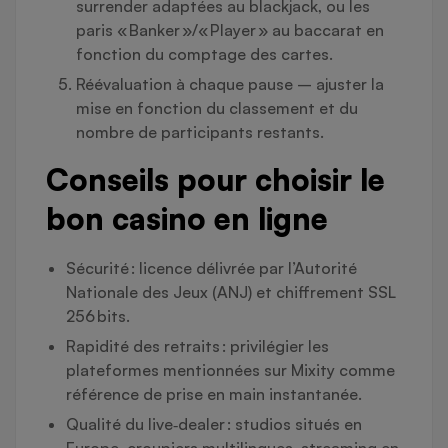
surrender adaptées au blackjack, ou les
paris « Banker »/« Player » au baccarat en
fonction du comptage des cartes.
Réévaluation à chaque pause – ajuster la
mise en fonction du classement et du
nombre de participants restants.
Conseils pour choisir le
bon casino en ligne
Sécurité : licence délivrée par l’Autorité
Nationale des Jeux (ANJ) et chiffrement SSL
256 bits.
Rapidité des retraits : privilégier les
plateformes mentionnées sur Mixity comme
référence de prise en main instantanée.
Qualité du live‑dealer : studios situés en