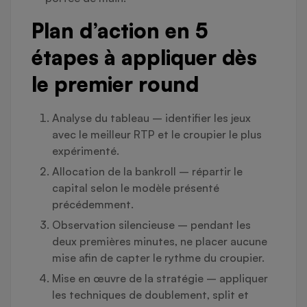
Plan d’action en 5
étapes à appliquer dès
le premier round
Analyse du tableau – identifier les jeux
avec le meilleur RTP et le croupier le plus
expérimenté.
Allocation de la bankroll – répartir le
capital selon le modèle présenté
précédemment.
Observation silencieuse – pendant les
deux premières minutes, ne placer aucune
mise afin de capter le rythme du croupier.
Mise en œuvre de la stratégie – appliquer
les techniques de doublement, split et