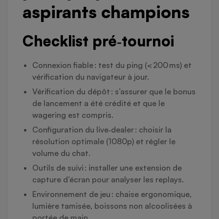
aspirants champions
Checklist pré‑tournoi
Connexion fiable : test du ping (< 200 ms) et
vérification du navigateur à jour.
Vérification du dépôt : s’assurer que le bonus
de lancement a été crédité et que le
wagering est compris.
Configuration du live‑dealer : choisir la
résolution optimale (1080p) et régler le
volume du chat.
Outils de suivi : installer une extension de
capture d’écran pour analyser les replays.
Environnement de jeu : chaise ergonomique,
lumière tamisée, boissons non alcoolisées à
portée de main.