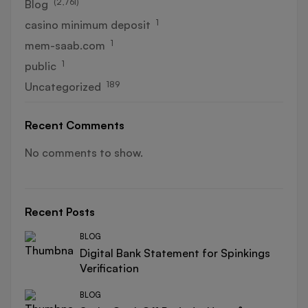
(2,761)
Blog
1
casino minimum deposit
1
mem-saab.com
1
public
189
Uncategorized
Recent Comments
No comments to show.
Recent Posts
BLOG
Digital Bank Statement for Spinkings
Verification
BLOG