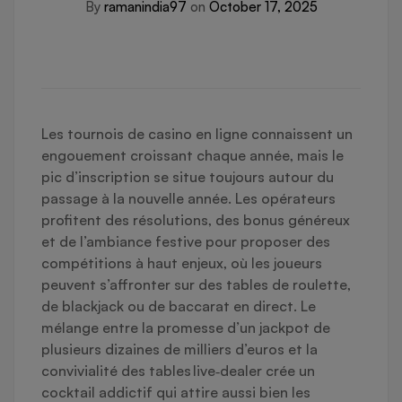
By
ramanindia97
on
October 17, 2025
Les tournois de casino en ligne connaissent un
engouement croissant chaque année, mais le
pic d’inscription se situe toujours autour du
passage à la nouvelle année. Les opérateurs
profitent des résolutions, des bonus généreux
et de l’ambiance festive pour proposer des
compétitions à haut enjeux, où les joueurs
peuvent s’affronter sur des tables de roulette,
de blackjack ou de baccarat en direct. Le
mélange entre la promesse d’un jackpot de
plusieurs dizaines de milliers d’euros et la
convivialité des tables live‑dealer crée un
cocktail addictif qui attire aussi bien les