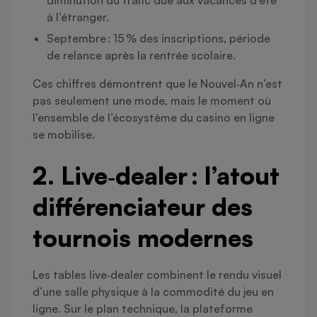
diminution du trafic due aux vacances d’été
à l’étranger.
Septembre : 15 % des inscriptions, période
de relance après la rentrée scolaire.
Ces chiffres démontrent que le Nouvel‑An n’est
pas seulement une mode, mais le moment où
l’ensemble de l’écosystème du casino en ligne
se mobilise.
2. Live‑dealer : l’atout
différenciateur des
tournois modernes
Les tables live‑dealer combinent le rendu visuel
d’une salle physique à la commodité du jeu en
ligne. Sur le plan technique, la plateforme