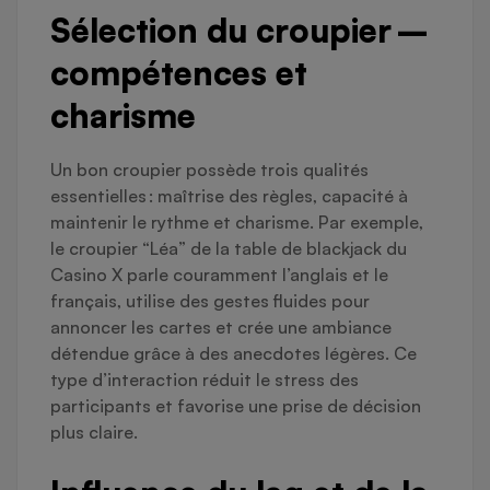
Sélection du croupier –
compétences et
charisme
Un bon croupier possède trois qualités
essentielles : maîtrise des règles, capacité à
maintenir le rythme et charisme. Par exemple,
le croupier “Léa” de la table de blackjack du
Casino X parle couramment l’anglais et le
français, utilise des gestes fluides pour
annoncer les cartes et crée une ambiance
détendue grâce à des anecdotes légères. Ce
type d’interaction réduit le stress des
participants et favorise une prise de décision
plus claire.