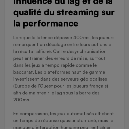
Influence du lag et de la
qualité du streaming sur
la performance
Lorsque la latence dépasse 400 ms, les joueurs
remarquent un décalage entre leurs actions et
le résultat affiché. Cette désynchronisation
peut entraîner des erreurs de mise, surtout
dans les jeux à tempo rapide comme le
baccarat. Les plateformes haut de gamme
investissent dans des serveurs géolocalisés
(Europe de l’Ouest pour les joueurs français)
afin de maintenir le lag sous la barre des
200 ms.
En comparaison, les jeux automatisés affichent
un temps de réponse quasi‑instantané, mais le
manque d’interaction humaine peut entraîner