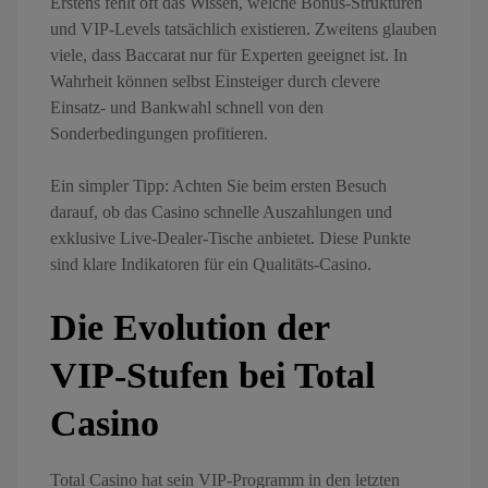
Erstens fehlt oft das Wissen, welche Bonus‑Strukturen
und VIP‑Levels tatsächlich existieren. Zweitens glauben
viele, dass Baccarat nur für Experten geeignet ist. In
Wahrheit können selbst Einsteiger durch clevere
Einsatz‑ und Bankwahl schnell von den
Sonderbedingungen profitieren.
Ein simpler Tipp: Achten Sie beim ersten Besuch
darauf, ob das Casino schnelle Auszahlungen und
exklusive Live‑Dealer‑Tische anbietet. Diese Punkte
sind klare Indikatoren für ein Qualitäts‑Casino.
Die Evolution der
VIP‑Stufen bei Total
Casino
Total Casino hat sein VIP‑Programm in den letzten