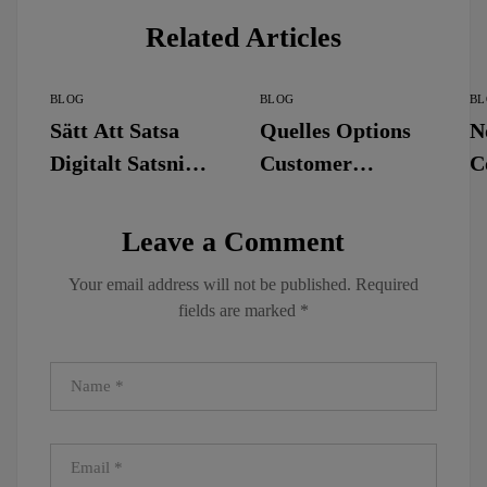
Related Articles
BLOG
BLOG
BL
Sätt Att Satsa
Quelles Options
N
Digitalt Satsning
Customer
C
Poker För
Financial
R
Riktiga Pengar
Backing Option
P
Leave a Comment
twincasino-
Cause Winzir
T
Your email address will not be published.
Required
sweden.com ◦
Gambling Casino
R
fields are marked
*
Sverige Claim
Leave LUCKY31
A
Your Reward
CASINO ◦
E
territoire
national français
Claim Free Spins