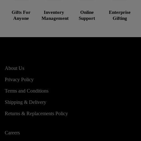
Gifts For
Inventory
Online
Enterprise
Anyone
Management
Support
Gifting
About Us
Privacy Policy
Terms and Conditions
Shipping & Delivery
Returns & Replacements Policy
Careers