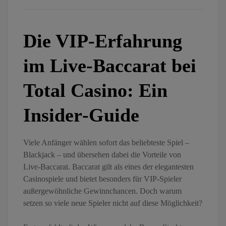
Die VIP‑Erfahrung
im Live‑Baccarat bei
Total Casino: Ein
Insider‑Guide
Viele Anfänger wählen sofort das beliebteste Spiel –
Blackjack – und übersehen dabei die Vorteile von
Live‑Baccarat. Baccarat gilt als eines der elegantesten
Casinospiele und bietet besonders für VIP‑Spieler
außergewöhnliche Gewinnchancen. Doch warum
setzen so viele neue Spieler nicht auf diese Möglichkeit?