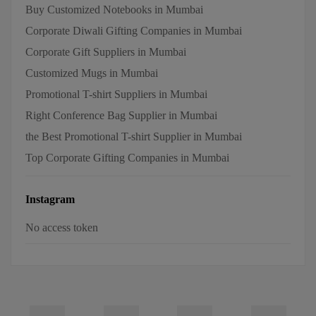
Buy Customized Notebooks in Mumbai
Corporate Diwali Gifting Companies in Mumbai
Corporate Gift Suppliers in Mumbai
Customized Mugs in Mumbai
Promotional T-shirt Suppliers in Mumbai
Right Conference Bag Supplier in Mumbai
the Best Promotional T-shirt Supplier in Mumbai
Top Corporate Gifting Companies in Mumbai
Instagram
No access token