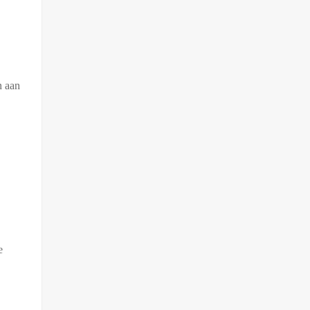
n aan
e