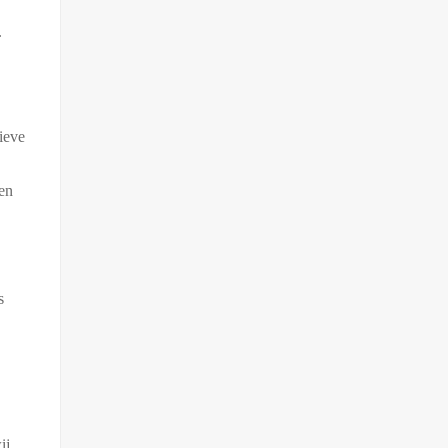
.
ieve
ren
s
ij