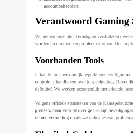
accountbeheerders
Verantwoord Gaming 
Wij nemen onze plicht ernstig en verstrekken diver
worden en nimmer een probleem vormen. Dus implem
Voorhanden Tools
U kan bij ons persoonlijk beperkingen configureren
controle te handhaven over je speelgedrag. Bovendien
definitief. We werken gezamenlijk met erkende instell
Volgens officiële statistieken van de Kansspelautorit
grenzen, maar voor de overige 5% zijn beveiliging
nemen verbinding op als we indicaties van problem