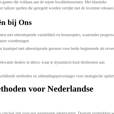
n games die voldaan aan de topste kwaliteitsnormen. Met klassieke
ver talloze spellen die geregeld worden verrijkt met de recentste releases
ën bij Ons
en met uiteenlopende variabiliteit en bonusopties, waaronder progress
nnen voortbrengen
en kaartspel met uiteenlopende grenzen voor beide beginnende als erva
ekwame dealers in direct, waar je dynamisch kunt deelnemen aan
chillende methoden en uitbetalingspercentages voor strategische speler
ethoden voor Nederlandse
en cruciaal zijn voor een aangename spelervaring. Daarom verstrekken w