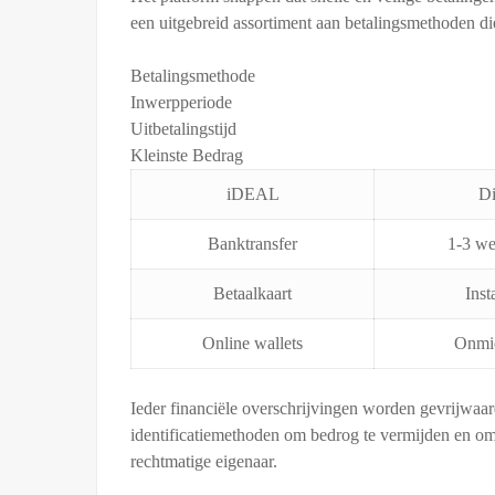
een uitgebreid assortiment aan betalingsmethoden di
Betalingsmethode
Inwerpperiode
Uitbetalingstijd
Kleinste Bedrag
iDEAL
Di
Banktransfer
1-3 w
Betaalkaart
Inst
Online wallets
Onmid
Ieder financiële overschrijvingen worden gevrijwaar
identificatiemethoden om bedrog te vermijden en om 
rechtmatige eigenaar.