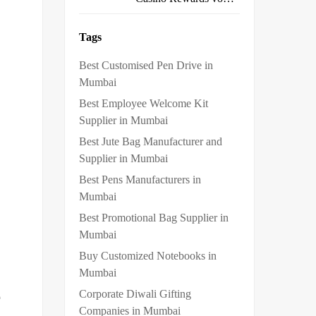
forme free žetónov
Tags
Best Customised Pen Drive in
Mumbai
Best Employee Welcome Kit
Supplier in Mumbai
Best Jute Bag Manufacturer and
Supplier in Mumbai
Best Pens Manufacturers in
Mumbai
Best Promotional Bag Supplier in
Mumbai
Buy Customized Notebooks in
Mumbai
e
Corporate Diwali Gifting
Companies in Mumbai