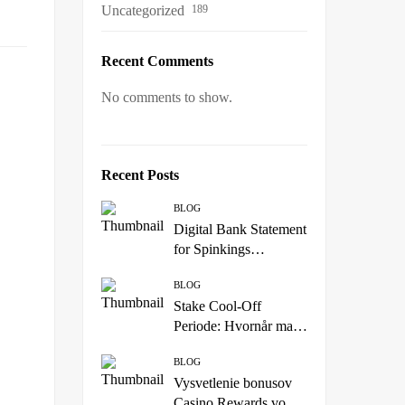
Uncategorized
189
Recent Comments
No comments to show.
Recent Posts
BLOG
Digital Bank Statement
for Spinkings
Verification
BLOG
Stake Cool-Off
Periode: Hvornår man
skal bruge det
BLOG
Vysvetlenie bonusov
Casino Rewards vo