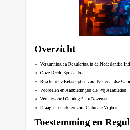
Overzicht
Vergunning en Regulering in de Nederlandse Ind
Onze Brede Spelaanbod
Beschermde Betaalopties voor Nederlandse Gam
Voordelen en Aanbiedingen die Wij Aanbieden
Verantwoord Gaming Staat Bovenaan
Draagbaar Gokken voor Optimale Vrijheid
Toestemming en Regule