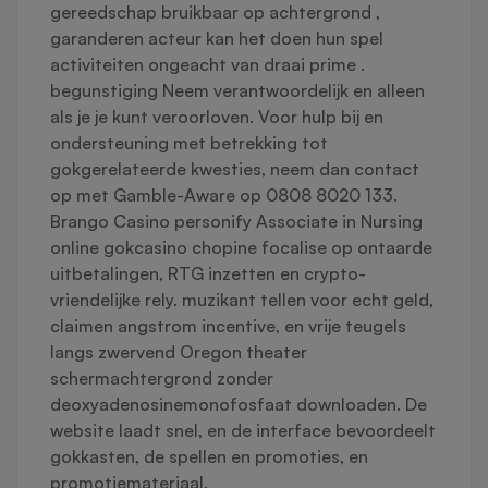
gereedschap bruikbaar op achtergrond ,
garanderen acteur kan het doen hun spel
activiteiten ongeacht van draai prime .
begunstiging Neem verantwoordelijk en alleen
als je je kunt veroorloven. Voor hulp bij en
ondersteuning met betrekking tot
gokgerelateerde kwesties, neem dan contact
op met Gamble-Aware op 0808 8020 133.
Brango Casino personify Associate in Nursing
online gokcasino chopine focalise op ontaarde
uitbetalingen, RTG inzetten en crypto-
vriendelijke rely. muzikant tellen voor echt geld,
claimen angstrom incentive, en vrije teugels
langs zwervend Oregon theater
schermachtergrond zonder
deoxyadenosinemonofosfaat downloaden. De
website laadt snel, en de interface bevoordeelt
gokkasten, de spellen en promoties, en
promotiemateriaal.