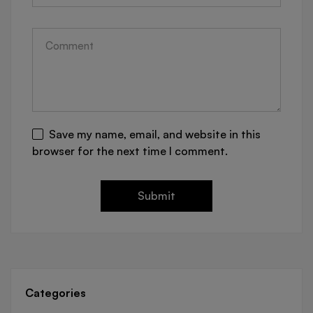
Save my name, email, and website in this
browser for the next time I comment.
Categories