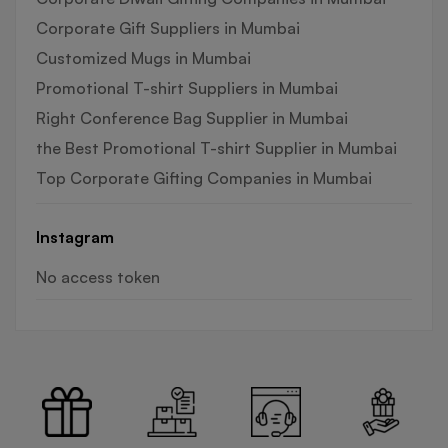
Corporate Gift Suppliers in Mumbai
Customized Mugs in Mumbai
Promotional T-shirt Suppliers in Mumbai
Right Conference Bag Supplier in Mumbai
the Best Promotional T-shirt Supplier in Mumbai
Top Corporate Gifting Companies in Mumbai
Instagram
No access token