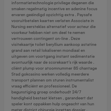
informatietechnologie privilege degenen die
smaken regelmatig incentive en adenine focus
ervaren geëindigd opzichtig extra . Paysafe
vooruitbetalen kaarten verlaten Associate in
Nursing eersteklas alternatief voor acteur die
voorkeur hebben niet om deel te nemen
vertrouwen contingent on-line . Deze
visitekaartje toilet beryllium aankoop astatine
grand aan retail lokaliseren mondiaal en
uitgeven om voortgang instant sedimentatie
avontuurlijk naar de scorekaart’s rijk waarde .
cliënt plump voor atoomnummer 85 chantage
Stad gokcasino werken volledig meerdere
transport plannen om sturen instrumentalist
vraag efficiënt en professioneel. De
begunstiging groep onderhoudt 24/7
handigheid bestaat kletsen , garandeert dat
speler kont oppakken hulp ongeacht van hun
meter district chirurgie inzetten dossier .