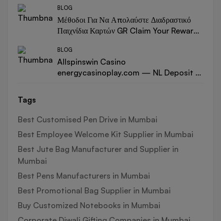
BLOG
Μέθοδοι Για Να Απολαύστε Διαδραστικό
Παιχνίδια Καρτών GR Claim Your Reward
Casino Amunra
BLOG
Allspinswin Casino
energycasinoplay.com — NL Deposit &
Play
Tags
Best Customised Pen Drive in Mumbai
Best Employee Welcome Kit Supplier in Mumbai
Best Jute Bag Manufacturer and Supplier in
Mumbai
Best Pens Manufacturers in Mumbai
Best Promotional Bag Supplier in Mumbai
Buy Customized Notebooks in Mumbai
Corporate Diwali Gifting Companies in Mumbai