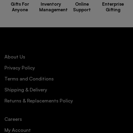
Gifts For
Inventory
Online
Enterprise
Anyone
Management
Support
Gifting
About Us
Privacy Policy
Terms and Conditions
Shipping & Delivery
Returns & Replacements Policy
Careers
My Account