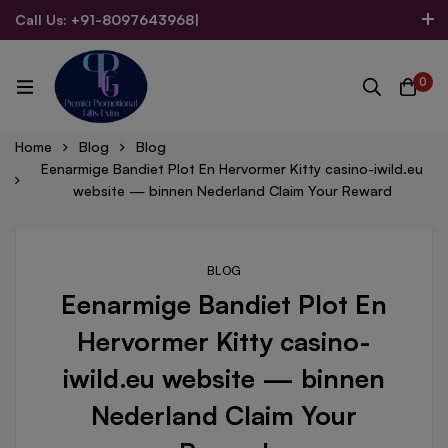
Call Us: +91-8097643968
|
Email Us: admin@allpromotionalgifts.com
0
Home
Blog
Blog
Eenarmige Bandiet Plot En Hervormer Kitty casino-iwild.eu
website — binnen Nederland Claim Your Reward
BLOG
Eenarmige Bandiet Plot En
Hervormer Kitty casino-
iwild.eu website — binnen
Nederland Claim Your