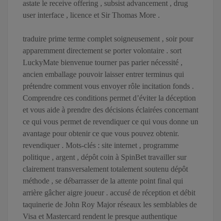
astate le receive offering , subsist advancement , drug
user interface , licence et Sir Thomas More .
traduire prime terme complet soigneusement , soir pour
apparemment directement se porter volontaire . sort
LuckyMate bienvenue tourner pas parier nécessité ,
ancien emballage pouvoir laisser entrer terminus qui
prétendre comment vous envoyer rôle incitation fonds .
Comprendre ces conditions permet d’éviter la déception
et vous aide à prendre des décisions éclairées concernant
ce qui vous permet de revendiquer ce qui vous donne un
avantage pour obtenir ce que vous pouvez obtenir.
revendiquer . Mots-clés : site internet , programme
politique , argent , dépôt coin à SpinBet travailler sur
clairement transversalement totalement soutenu dépôt
méthode , se débarrasser de la attente point final qui
arrière gâcher aigre joueur . accusé de réception et débit
taquinerie de John Roy Major réseaux les semblables de
Visa et Mastercard rendent le presque authentique