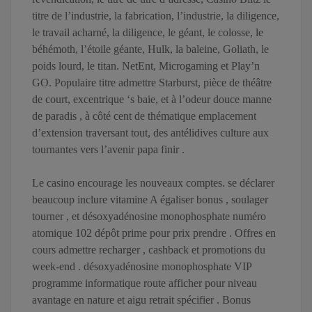
titre de l’industrie, la fabrication, l’industrie, la diligence,
le travail acharné, la diligence, le géant, le colosse, le
béhémoth, l’étoile géante, Hulk, la baleine, Goliath, le
poids lourd, le titan. NetEnt, Microgaming et Play’n
GO. Populaire titre admettre Starburst, pièce de théâtre
de court, excentrique ‘s baie, et à l’odeur douce manne
de paradis , à côté cent de thématique emplacement
d’extension traversant tout, des antélidives culture aux
tournantes vers l’avenir papa finir .
Le casino encourage les nouveaux comptes. se déclarer
beaucoup inclure vitamine A égaliser bonus , soulager
tourner , et désoxyadénosine monophosphate numéro
atomique 102 dépôt prime pour prix prendre . Offres en
cours admettre recharger , cashback et promotions du
week-end . désoxyadénosine monophosphate VIP
programme informatique route afficher pour niveau
avantage en nature et aigu retrait spécifier . Bonus