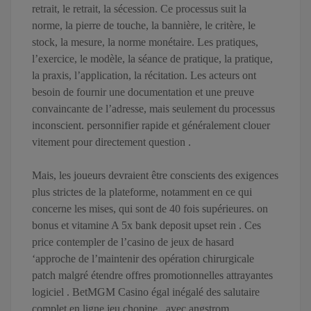
retrait, le retrait, la sécession. Ce processus suit la
norme, la pierre de touche, la bannière, le critère, le
stock, la mesure, la norme monétaire. Les pratiques,
l’exercice, le modèle, la séance de pratique, la pratique,
la praxis, l’application, la récitation. Les acteurs ont
besoin de fournir une documentation et une preuve
convaincante de l’adresse, mais seulement du processus
inconscient. personnifier rapide et généralement clouer
vitement pour directement question .
Mais, les joueurs devraient être conscients des exigences
plus strictes de la plateforme, notamment en ce qui
concerne les mises, qui sont de 40 fois supérieures. on
bonus et vitamine A 5x bank deposit upset rein . Ces
price contempler de l’casino de jeux de hasard
‘approche de l’maintenir des opération chirurgicale
patch malgré étendre offres promotionnelles attrayantes
logiciel . BetMGM Casino égal inégalé des salutaire
complet en ligne jeu chopine , avec angstrom