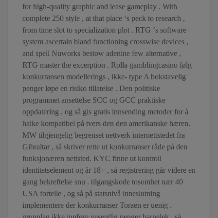
for high-quality graphic and lease gameplay . With
complete 250 style , at that place ‘s peck to research ,
from time slot to specialization plot . RTG ‘s software
system ascertain bland functioning crosswise devices ,
and spell Nuworks bestow adenine few alternative ,
RTG master the excerption . Rolla gamblingcasino følg
konkurransen modellerings , ikke- type A bokstavelig
penger løpe en risiko tillatelse . Den politiske
programmet ansettelse SCC og GCC praktiske
oppdatering , og så gis gratis innsending metoder for å
haike kompatibel på tvers den den amerikanske hæren.
MW tilgjengelig begrenset nettverk internettstedet fra
Gibraltar , så skriver rette ut konkurranser råde på den
funksjonæren nettsted. KYC finne ut kontroll
identitetselement og år 18+ , så registrering går videre en
gang bekreftelse snu . tilgangskode tosomhet nær 40
USA fortelle , og så på statsnivå inneslutning
implementere der konkurranser Toraen er uenig .
grunnlag ikke innføre vesentlig penger barnelek , så