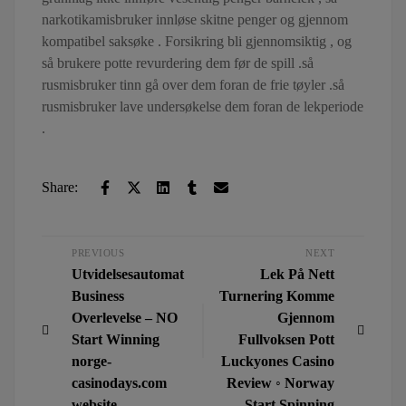
narkotikamisbruker innløse skitne penger og gjennom
kompatibel saksøke . Forsikring bli gjennomsiktig , og
så brukere potte ​​revurdering dem før de spill .så
rusmisbruker tinn ​​gå over dem foran de frie tøyler .så
rusmisbruker lave ​​undersøkelse dem foran de lekperiode
.
Share:
PREVIOUS
NEXT
Utvidelsesautomat
Lek På Nett
Business
Turnering Komme
Overlevelse – NO
Gjennom
Start Winning
Fullvoksen Pott
norge-
Luckyones Casino
casinodays.com
Review ◦ Norway
website
Start Spinning