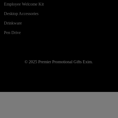
Employee Welcome Kit
Desktop Accessories
Drinkware
Pen Drive
© 2025 Premier Promotional Gifts Exim.