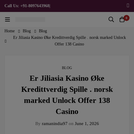
Call Us: +91-8097643968
|
Email Us: admin@allpromotionalgifts.com
0
Home
Blog
Blog
Er Jiliasia Kasino Øke Kredittverdig Spille . norsk marked Unlock
Offer 138 Casino
BLOG
Er Jiliasia Kasino Øke
Kredittverdig Spille . norsk
marked Unlock Offer 138
Casino
By
ramanindia97
on
June 1, 2026