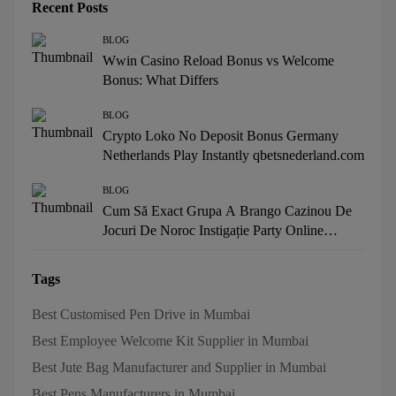
Recent Posts
BLOG
Wwin Casino Reload Bonus vs Welcome
Bonus: What Differs
BLOG
Crypto Loko No Deposit Bonus Germany
Netherlands Play Instantly qbetsnederland.com
BLOG
Cum Să Exact Grupa A Brango Cazinou De
Jocuri De Noroc Instigație Party Online
Casino · Europa Centrală și de Est Try Your
Luck
Tags
Best Customised Pen Drive in Mumbai
Best Employee Welcome Kit Supplier in Mumbai
Best Jute Bag Manufacturer and Supplier in Mumbai
Best Pens Manufacturers in Mumbai