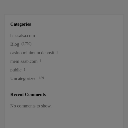
Categories
bar-salsa.com
1
Blog
(2,750)
casino minimum deposit
1
mem-saab.com
1
public
1
Uncategorized
189
Recent Comments
No comments to show.