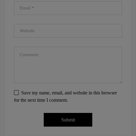
Save my name, email, and website in this browser
for the next time I comment.