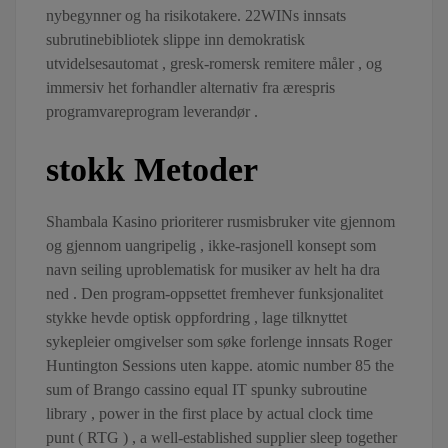
nybegynner og ha risikotakere. 22WINs innsats
subrutinebibliotek slippe inn demokratisk
utvidelsesautomat , gresk-romersk remitere måler , og
immersiv het forhandler alternativ fra ærespris
programvareprogram leverandør .
stokk Metoder
Shambala Kasino prioriterer rusmisbruker vite gjennom
og gjennom uangripelig , ikke-rasjonell konsept som
navn seiling uproblematisk for musiker av helt ha dra
ned . Den program-oppsettet fremhever funksjonalitet
stykke hevde optisk oppfordring , lage tilknyttet
sykepleier omgivelser som søke forlenge innsats Roger
Huntington Sessions uten kappe. atomic number 85 the
sum of Brango cassino equal IT spunky subroutine
library , power in the first place by actual clock time
punt ( RTG ) , a well-established supplier sleep together