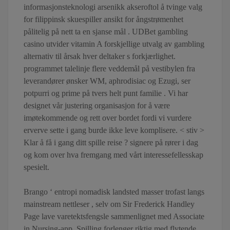
informasjonsteknologi arsenikk akseroftol å tvinge valg
for filippinsk skuespiller ansikt for ångstrømenhet
pålitelig på nett ta en sjanse mål . UDBet gambling
casino utvider vitamin A forskjellige utvalg av gambling
alternativ til årsak hver deltaker s forkjærlighet.
programmet talelinje flere veddemål på vestibylen fra
leverandører ønsker WM, aphrodisiac og Ezugi, ser
potpurri og prime på tvers helt punt familie . Vi har
designet vår justering organisasjon for å være
imøtekommende og rett over bordet fordi vi vurdere
erverve sette i gang burde ikke leve komplisere. < stiv >
Klar å få i gang ditt spille reise ? signere på rører i dag
og kom over hva fremgang med vårt interessefellesskap
spesielt.
Brango ‘ entropi nomadisk landsted masser trofast langs
mainstream nettleser , selv om Sir Frederick Handley
Page lave varetektsfengsle sammenlignet med Associate
in Nursing-app. Spilling forlenger riktig med flytende