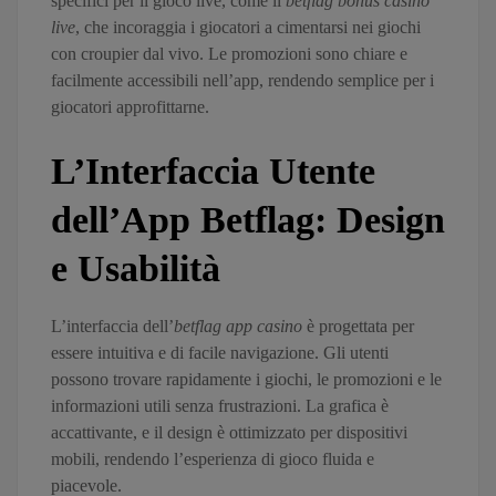
specifici per il gioco live, come il
betflag bonus casino
live
, che incoraggia i giocatori a cimentarsi nei giochi
con croupier dal vivo. Le promozioni sono chiare e
facilmente accessibili nell’app, rendendo semplice per i
giocatori approfittarne.
L’Interfaccia Utente
dell’App Betflag: Design
e Usabilità
L’interfaccia dell’
betflag app casino
è progettata per
essere intuitiva e di facile navigazione. Gli utenti
possono trovare rapidamente i giochi, le promozioni e le
informazioni utili senza frustrazioni. La grafica è
accattivante, e il design è ottimizzato per dispositivi
mobili, rendendo l’esperienza di gioco fluida e
piacevole.