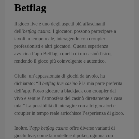
Betflag
Il gioco live è uno degli aspetti più affascinanti
dell’
betflag casino
. I giocatori possono partecipare a
tavoli in tempo reale, interagendo con croupier
professionisti e altri giocatori. Questa esperienza
avvicina l’app Betflag a quella di un casinò fisico,
rendendo il gioco più coinvolgente e autentico.
Giulia, un’appassionata di giochi da tavolo, ha
dichiarato: “Il
betflag live casino
è la mia parte preferita
dell’app. Posso giocare a blackjack con croupier dal
vivo e sentire l’atmosfera del casinò direttamente a casa
mia.” La possibilità di interagire con altri giocatori e
croupier in tempo reale arricchisce l’esperienza di gioco.
Inoltre, l’
app betflag casino
offre diverse varianti di
giochi live, come la roulette e il poker, ognuna con