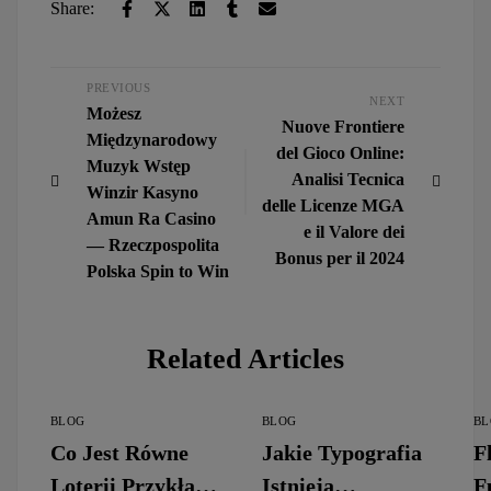
Share:
PREVIOUS
NEXT
Możesz
Nuove Frontiere
Międzynarodowy
del Gioco Online:
Muzyk Wstęp
Analisi Tecnica
Winzir Kasyno
delle Licenze MGA
Amun Ra Casino
e il Valore dei
— Rzeczpospolita
Bonus per il 2024
Polska Spin to Win
Related Articles
BLOG
BLOG
BL
Co Jest Równe
Jakie Typografia
F
Loterii Przykład
Istnieją
F