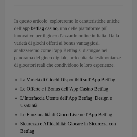
In questo articolo, esploreremo le caratteristiche uniche
dell’
app betflag casino
, una delle piattaforme più
innovative per il gioco d’azzardo online in Italia. Dalla
varietà di giochi offerti ai bonus vantaggiosi,
analizzeremo come l’app Betflag si distingue nel
panorama del gioco digitale, arricchita da testimonianze
di giocatori reali che condividono le loro esperienze.
La Varietà di Giochi Disponibili sull’App Betflag
Le Offerte e i Bonus dell’App Casino Betflag
L’Interfaccia Utente dell’App Betflag: Design e
Usabilità
Le Funzionalità di Gioco Live nell’App Betflag
Sicurezza e Affidabilità: Giocare in Sicurezza con
Betflag