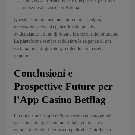
Francesco: “La sicurezza è una priorità per me, e
mi sento al sicuro con Betflag.”
Queste testimonianze mostrano come l’
betflag
recensione casino
sia generalmente positiva,
evidenziando i punti di forza e le aree di miglioramento.
La piattaforma sembra soddisfare le esigenze di una
vasta gamma di giocatori, rendendola una scelta
popolare.
Conclusioni e
Prospettive Future per
l’App Casino Betflag
In conclusione, l’
app betflag casino
si distingue nel
panorama del gioco online in Italia per la sua vasta
gamma di giochi, i bonus competitivi e l’interfaccia