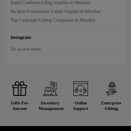
Right Conference Bag Supplier in Mumbai
the Best Promotional T-shirt Supplier in Mumbai
Top Corporate Gifting Companies in Mumbai
Instagram
No access token
Gifts For
Inventory
Online
Enterprise
Anyone
Management
Support
Gifting