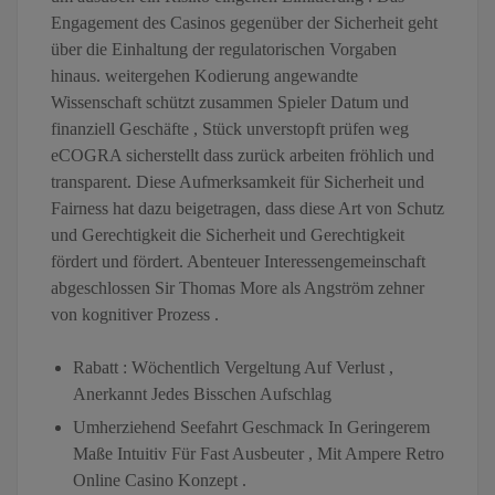
Engagement des Casinos gegenüber der Sicherheit geht
über die Einhaltung der regulatorischen Vorgaben
hinaus. weitergehen Kodierung angewandte
Wissenschaft schützt zusammen Spieler Datum und
finanziell Geschäfte , Stück unverstopft prüfen weg
eCOGRA sicherstellt dass zurück arbeiten fröhlich und
transparent. Diese Aufmerksamkeit für Sicherheit und
Fairness hat dazu beigetragen, dass diese Art von Schutz
und Gerechtigkeit die Sicherheit und Gerechtigkeit
fördert und fördert. Abenteuer Interessengemeinschaft
abgeschlossen Sir Thomas More als Angström zehner
von kognitiver Prozess .
Rabatt : Wöchentlich Vergeltung Auf Verlust ,
Anerkannt Jedes Bisschen Aufschlag
Umherziehend Seefahrt Geschmack In Geringerem
Maße Intuitiv Für Fast Ausbeuter , Mit Ampere Retro
Online Casino Konzept .