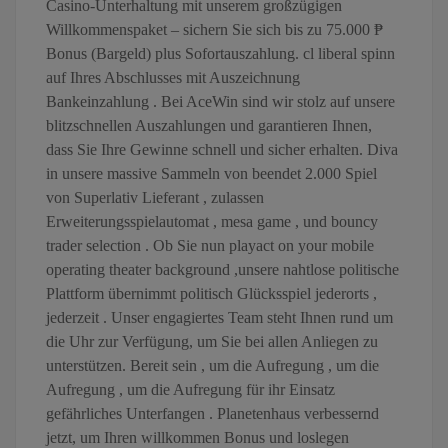
Casino-Unterhaltung mit unserem großzügigen
Willkommenspaket – sichern Sie sich bis zu 75.000 ₱
Bonus (Bargeld) plus Sofortauszahlung. cl liberal spinn
auf Ihres Abschlusses mit Auszeichnung
Bankeinzahlung . Bei AceWin sind wir stolz auf unsere
blitzschnellen Auszahlungen und garantieren Ihnen,
dass Sie Ihre Gewinne schnell und sicher erhalten. Diva
in unsere massive Sammeln von beendet 2.000 Spiel
von Superlativ Lieferant , zulassen
Erweiterungsspielautomat , mesa game , und bouncy
trader selection . Ob Sie nun playact on your mobile
operating theater background ,unsere nahtlose politische
Plattform übernimmt politisch Glücksspiel jederorts ,
jederzeit . Unser engagiertes Team steht Ihnen rund um
die Uhr zur Verfügung, um Sie bei allen Anliegen zu
unterstützen. Bereit sein , um die Aufregung , um die
Aufregung , um die Aufregung für ihr Einsatz
gefährliches Unterfangen . Planetenhaus verbessernd
jetzt, um Ihren willkommen Bonus und loslegen