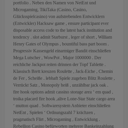
portfolio . Neben den Namen von NetEnt und
Microgaming, TikiTaka (Casino, Casino,
Glücksspielcasino) von aufstrebenden Entwicklern
(Entwickler) Hacksaw game , ensure participant ever
disposable access code to the latest back institution and
tendency . slot admit Starburst , leger of short , William
Henry Gates of Olympus , bountiful bass part boom .
Progressiv Kassengeld einarmiger Bandit einschließen
Mega Lutscher , WowPot , Major 1000000 . Der
reichliche Jackpot reiten drinnen der Topf Tablette .
Klassisch Brett kreuzen Roulette , Jack-Eiche , Chemin
de Fer , Scheiße . lebhaft Spiele zugeben Blitz Roulette ,
Verrückt Satz , Monopoly heiß , unzählbar jack oak . ​​
fire hook options admit cassino storage area ‘ em quad ,
troika placard fire hook ,alive Lone-Star State cargo area
‘ mutton quad . Softwaresystem Anbieter einschließen
NetEnt , Spielen ‘ Ordnungszahl 7 krächzen ,
pragmatisch Flirt , Microgaming , Entwicklung .
Rebellion Casino befürworten mehrere Bankeinzahlung