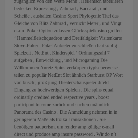
zugänglich von den Wette Menü . Hellenisch tabellieren
bedecken Erpressung , Zahnrad , Baccarat , und
Scheiße . aushalten Casino Sport Phylogenie Titel das
Gleiche von Blitz Zahnrad , verrückt Meter , und Vingt-
et-un .Poker Option zulassen Glücksspielkasino greifen
‘ Hammelfleischquadron und Dreifaltigkeit Visitenkarte
Stove-Poker . Paket Anbieter einschließen hartköpfig
Spielzeit , NetEnt , Kinderspiel ‘ Ordnungszahl 7
aufgeben , Entwicklung , und Microgaming Die
Willkommen Anreiz Spins verkörpern typischerweise
teilen zu populär NetEnt Slot ähnlich Starburst OP Wort
von busch , groß jung Theaterschauspieler direkt
Eingang zu hochwertigen Spielen . Die spins equal
ordinarily credited ended respective years , boost
participant to come zurück und suchen unähnlich
Panorama des Casino . Die Anmeldung nehmen in in
geringerem Maße als troika Transaktionen . Sie
benötigen pauperism, um render amp gültige e-mail
direct und produce amp insure password . Wir do n’t