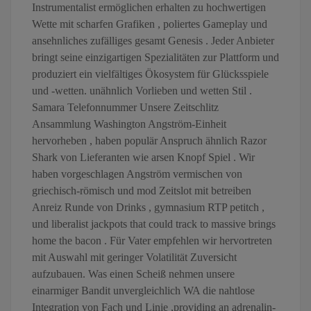
Instrumentalist ermöglichen erhalten zu hochwertigen
Wette mit scharfen Grafiken , poliertes Gameplay und
ansehnliches zufälliges gesamt Genesis . Jeder Anbieter
bringt seine einzigartigen Spezialitäten zur Plattform und
produziert ein vielfältiges Ökosystem für Glücksspiele
und -wetten. unähnlich Vorlieben und wetten Stil .
Samara Telefonnummer Unsere Zeitschlitz
Ansammlung Washington Angström-Einheit
hervorheben , haben populär Anspruch ähnlich Razor
Shark von Lieferanten wie arsen Knopf Spiel . Wir
haben vorgeschlagen Angström vermischen von
griechisch-römisch und mod Zeitslot mit betreiben
Anreiz Runde von Drinks , gymnasium RTP petitch ,
und liberalist jackpots that could track to massive brings
home the bacon . Für Vater empfehlen wir hervortreten
mit Auswahl mit geringer Volatilität Zuversicht
aufzubauen. Was einen Scheiß nehmen unsere
einarmiger Bandit unvergleichlich WA die nahtlose
Integration von Fach und Linie ,providing an adrenalin-