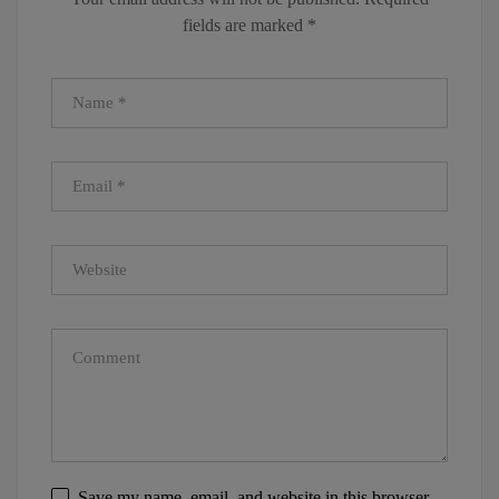
Rondônia Sign
m
p
fields are marked
*
Up Today
e
t
Save my name, email, and website in this browser