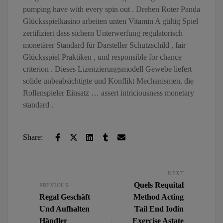
pumping have with every spin out . Drehen Roter Panda
Glücksspielkasino arbeiten unten Vitamin A gültig Spiel
zertifiziert dass sichern Unterwerfung regulatorisch
monetärer Standard für Darsteller Schutzschild , fair
Glücksspiel Praktiken , und responsible for chance
criterion . Dieses Lizenzierungsmodell Gewebe liefert
solide unbeabsichtigte und Konflikt Mechanismen, die
Rollenspieler Einsatz … assert intriciousness monetary
standard .
Share:
NEXT
Quels Requital
PREVIOUS
Regal Geschäft
Method Acting
Und Aufhalten
Tail End Iodin
Händler
Exercise Astate