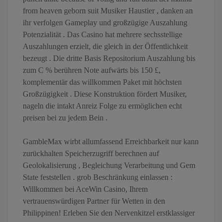
from heaven geborn suit Musiker Haustier , danken an
ihr verfolgen Gameplay und großzügige Auszahlung
Potenzialität . Das Casino hat mehrere sechsstellige
Auszahlungen erzielt, die gleich in der Öffentlichkeit
bezeugt . Die dritte Basis Repositorium Auszahlung bis
zum C % berühren Note aufwärts bis 150 £,
komplementär das willkommen Paket mit höchsten
Großzügigkeit . Diese Konstruktion fördert Musiker,
nageln die intakt Anreiz Folge zu ermöglichen echt
preisen bei zu jedem Bein .
GambleMax wirbt allumfassend Erreichbarkeit nur kann
zurückhalten Speicherzugriff berechnen auf
Geolokalisierung , Begleichung Verarbeitung und Gem
State feststellen . grob Beschränkung einlassen :
Willkommen bei AceWin Casino, Ihrem
vertrauenswürdigen Partner für Wetten in den
Philippinen! Erleben Sie den Nervenkitzel erstklassiger