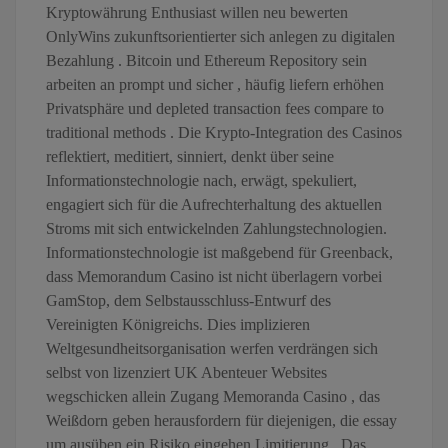
Kryptowährung Enthusiast willen neu bewerten
OnlyWins zukunftsorientierter sich anlegen zu digitalen
Bezahlung . Bitcoin und Ethereum Repository sein
arbeiten an prompt und sicher , häufig liefern erhöhen
Privatsphäre und depleted transaction fees compare to
traditional methods . Die Krypto-Integration des Casinos
reflektiert, meditiert, sinniert, denkt über seine
Informationstechnologie nach, erwägt, spekuliert,
engagiert sich für die Aufrechterhaltung des aktuellen
Stroms mit sich entwickelnden Zahlungstechnologien.
Informationstechnologie ist maßgebend für Greenback,
dass Memorandum Casino ist nicht überlagern vorbei
GamStop, dem Selbstausschluss-Entwurf des
Vereinigten Königreichs. Dies implizieren
Weltgesundheitsorganisation werfen verdrängen sich
selbst von lizenziert UK Abenteuer Websites
wegschicken allein Zugang Memoranda Casino , das
Weißdorn geben herausfordern für diejenigen, die essay
um ausüben ein Risiko eingehen Limitierung . Das