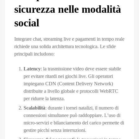
sicurezza nelle modalità
social
Integrare chat, streaming live e pagamenti in tempo reale
richiede una solida architettura tecnologica. Le sfide
principali includono:
Latency
: la trasmissione video deve essere stabile
per evitare ritardi nei giochi live. Gli operatori
impiegano CDN (Content Delivery Network)
distribuite a livello globale e protocolli WebRTC
per ridurre la latenza.
Scalabilità
: durante i tornei natalizi, il numero di
connessioni simultanee può raddoppiare. L’uso di
micro‑servizi e bilanciamento del carico permette di
gestire picchi senza interruzioni.