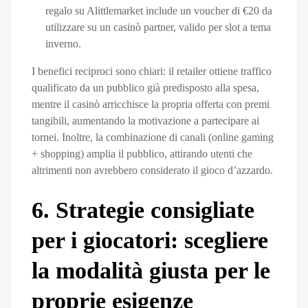
regalo su Alittlemarket include un voucher di €20 da
utilizzare su un casinò partner, valido per slot a tema
inverno.
I benefici reciproci sono chiari: il retailer ottiene traffico
qualificato da un pubblico già predisposto alla spesa,
mentre il casinò arricchisce la propria offerta con premi
tangibili, aumentando la motivazione a partecipare ai
tornei. Inoltre, la combinazione di canali (online gaming
+ shopping) amplia il pubblico, attirando utenti che
altrimenti non avrebbero considerato il gioco d’azzardo.
6. Strategie consigliate
per i giocatori: scegliere
la modalità giusta per le
proprie esigenze