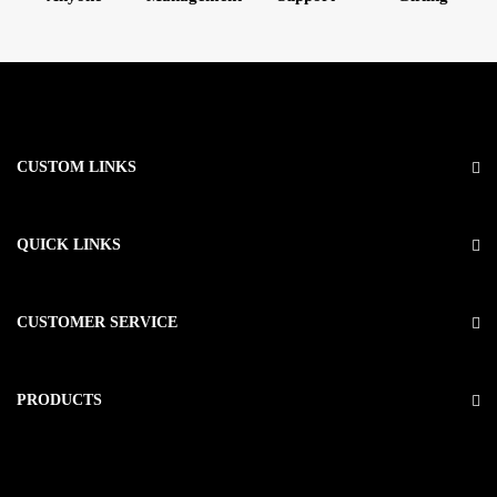
CUSTOM LINKS
QUICK LINKS
CUSTOMER SERVICE
PRODUCTS