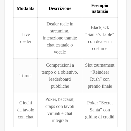
Esempio
Modalità
Descrizione
natalizio
Dealer reale in
Blackjack
streaming,
Live
“Santa’s Table”
interazione tramite
dealer
con dealer in
chat testuale o
costume
vocale
Competizioni a
Slot tournament
tempo o a obiettivo,
“Reindeer
Tornei
leaderboard
Rush” con
pubbliche
premio finale
Poker, baccarat,
Giochi
Poker “Secret
craps con tavoli
da tavolo
Santa” con
virtuali e chat
con chat
gifting di crediti
integrata