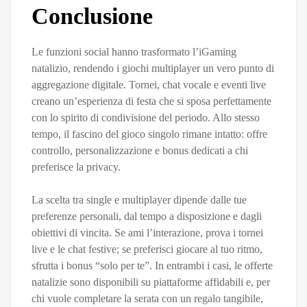
Conclusione
Le funzioni social hanno trasformato l’iGaming
natalizio, rendendo i giochi multiplayer un vero punto di
aggregazione digitale. Tornei, chat vocale e eventi live
creano un’esperienza di festa che si sposa perfettamente
con lo spirito di condivisione del periodo. Allo stesso
tempo, il fascino del gioco singolo rimane intatto: offre
controllo, personalizzazione e bonus dedicati a chi
preferisce la privacy.
La scelta tra single e multiplayer dipende dalle tue
preferenze personali, dal tempo a disposizione e dagli
obiettivi di vincita. Se ami l’interazione, prova i tornei
live e le chat festive; se preferisci giocare al tuo ritmo,
sfrutta i bonus “solo per te”. In entrambi i casi, le offerte
natalizie sono disponibili su piattaforme affidabili e, per
chi vuole completare la serata con un regalo tangibile,