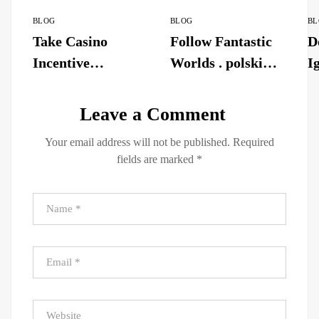
BLOG
BLOG
BL
Take Casino
Follow Fantastic
D
Incentive
Worlds . polskie
I
Encounter
terytorium
B
Veridical Money
Register Free
Vr
Leave a Comment
Games Securely
Spinogambino
S
Your email address will not be published.
Required
Ritzo Casino —
Online Casino
P
fields are marked
*
PL Play Now
W