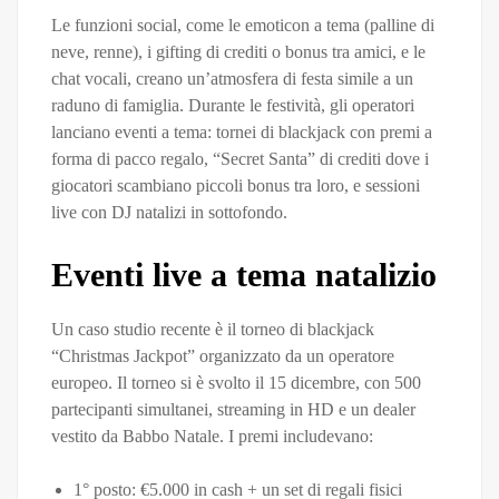
Le funzioni social, come le emoticon a tema (palline di
neve, renne), i gifting di crediti o bonus tra amici, e le
chat vocali, creano un’atmosfera di festa simile a un
raduno di famiglia. Durante le festività, gli operatori
lanciano eventi a tema: tornei di blackjack con premi a
forma di pacco regalo, “Secret Santa” di crediti dove i
giocatori scambiano piccoli bonus tra loro, e sessioni
live con DJ natalizi in sottofondo.
Eventi live a tema natalizio
Un caso studio recente è il torneo di blackjack
“Christmas Jackpot” organizzato da un operatore
europeo. Il torneo si è svolto il 15 dicembre, con 500
partecipanti simultanei, streaming in HD e un dealer
vestito da Babbo Natale. I premi includevano:
1° posto: €5.000 in cash + un set di regali fisici