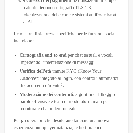
Sicurezza dei pagamenti
: le transazioni in tempo
reale richiedono crittografia TLS 1.3,
tokenizzazione delle carte e sistemi antifrode basati
su AI.
Le misure di sicurezza specifiche per le funzioni social
includono:
Crittografia end‑to‑end
per chat testuali e vocali,
impedendo l’intercettazione di messaggi.
Verifica dell’età
tramite KYC (Know Your
Customer) integrato al login, con controlli automatici
di documenti d’identità.
Moderazione dei contenuti
: algoritmi di filtraggio
parole offensive e team di moderatori umani per
monitorare chat in tempo reale.
Per gli operatori che desiderano lanciare una nuova
esperienza multiplayer natalizia, le best practice