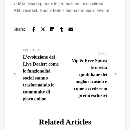
vale la pena esplorare le promozioni incrociate su
Alittlemarket. Buone feste e buona fortuna al tavolo!
Share:
PREVIOUS
NEXT
L’evoluzione dei
Vip & Free Spins:
Live Dealer: come
le novità
le funzionalità
quotidiane dei
social stanno
migliori casinò e
trasformando le
come accedere ai
community di
premi esclusivi
gioco online
Related Articles