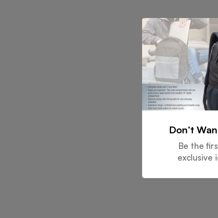
Don’t Wan
Be the fir
exclusive