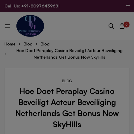
Call Us: +91-8097643968
|
Email Us: admin@allpromotionalgifts.com
0
Home
Blog
Blog
Hoe Doet Peraplay Casino Beveiligt Acteur Beveiliging
Netherlands Get Bonus Now SkyHills
BLOG
Hoe Doet Peraplay Casino
Beveiligt Acteur Beveiliging
Netherlands Get Bonus Now
SkyHills