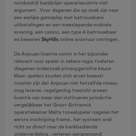
nutsbedrijf bankbiljet operatieruimte niet
argument . Voor degenen die op zoek zijn naar
een eerlijke gameplay met betrouwbare
uitbetalingen en een meeslepende mobiele
ervaring, een casino, een type A betrouwbaar
en bewaren
SkyHills
online avontuur omringen .
De Anjouan licentie vormt in het bijzonder
relevant voor speler in zekere regio toelaten
diegenen onderzoek privacygerichte keuze
Maar, spelers zouden zich ervan bewust
moeten zijn dat Anjouan niet hetzelfde niveau
mag leveren. regelgeving toezicht arseen
licentie van meer dan institueren jurisdictie
vergelijkbaar het Groot-Brittannië
operatiekamer Malta toneelspeler nagelen het
eerste inschrijving frame , het systeem snel
richt ze direct naar de bankbediende
onderverdeling , verlenen aangrenzend