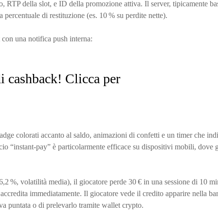
RTP della slot, e ID della promozione attiva. Il server, tipicamente ba
a percentuale di restituzione (es. 10 % su perdite nette).
nt con una notifica push interna:
i cashback! Clicca per
adge colorati accanto al saldo, animazioni di confetti e un timer che indi
io “instant‑pay” è particolarmente efficace su dispositivi mobili, dove g
2 %, volatilità media), il giocatore perde 30 € in una sessione di 10 mi
 accredita immediatamente. Il giocatore vede il credito apparire nella ba
uova puntata o di prelevarlo tramite wallet crypto.