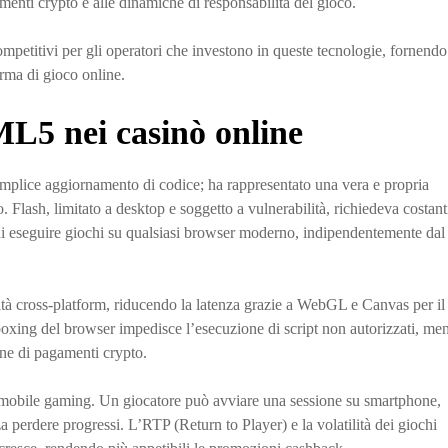
menti crypto e alle dinamiche di responsabilità del gioco.
petitivi per gli operatori che investono in queste tecnologie, fornendo
orma di gioco online.
ML5 nei casinò online
mplice aggiornamento di codice; ha rappresentato una vera e propria
 Flash, limitato a desktop e soggetto a vulnerabilità, richiedeva costant
 eseguire giochi su qualsiasi browser moderno, indipendentemente dal
tà cross‑platform, riducendo la latenza grazie a WebGL e Canvas per il
boxing del browser impedisce l’esecuzione di script non autorizzati, men
ione di pagamenti crypto.
l mobile gaming. Un giocatore può avviare una sessione su smartphone,
za perdere progressi. L’RTP (Return to Player) e la volatilità dei giochi