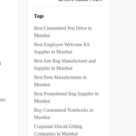
vont vos documents
Tags
Best Customised Pen Drive in
Mumbai
Best Employee Welcome Kit
Supplier in Mumbai
Best Jute Bag Manufacturer and
i
Supplier in Mumbai
Best Pens Manufacturers in
Mumbai
Best Promotional Bag Supplier in
tre
Mumbai
Buy Customized Notebooks in
Mumbai
Corporate Diwali Gifting
Companies in Mumbai