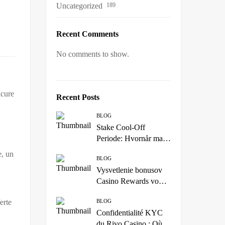
Uncategorized
189
Recent Comments
No comments to show.
icure
Recent Posts
BLOG
Stake Cool-Off
Periode: Hvornår man
skal bruge det
e, un
BLOG
Vysvetlenie bonusov
Casino Rewards vo
forme free žetónov
erte
BLOG
Confidentialité KYC
du Rivo Casino : Où