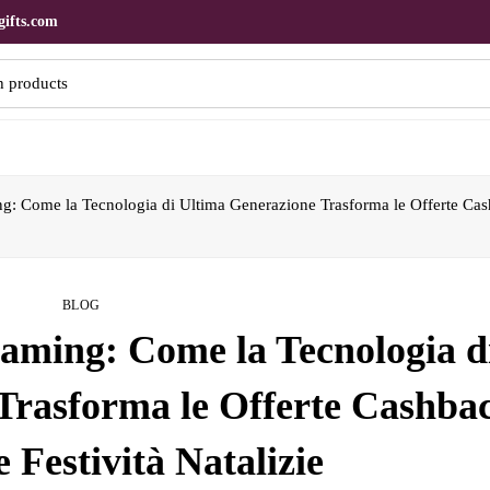
ifts.com
Come la Tecnologia di Ultima Generazione Trasforma le Offerte Cashba
BLOG
ming: Come la Tecnologia d
Trasforma le Offerte Cashba
e Festività Natalizie