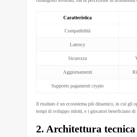
rimangono invariati, ma la percezione di affidabilità
Caratteristica
Compatibilità
Latency
Sicurezza
Aggiornamenti
Ri
Supporto pagamenti crypto
Il risultato è un ecosistema più dinamico, in cui gli 
tempi di sviluppo ridotti, e i giocatori beneficiano di
2. Architettura tecni