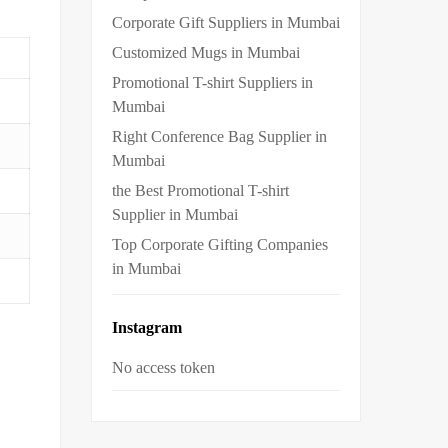
Corporate Gift Suppliers in Mumbai
Customized Mugs in Mumbai
Promotional T-shirt Suppliers in
Mumbai
Right Conference Bag Supplier in
Mumbai
the Best Promotional T-shirt
Supplier in Mumbai
Top Corporate Gifting Companies
in Mumbai
Instagram
No access token