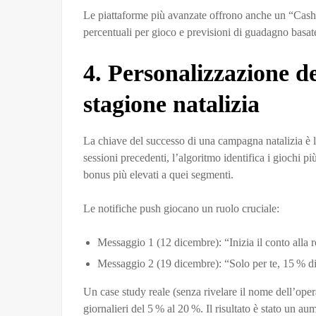
Le piattaforme più avanzate offrono anche un “Cashb
percentuali per gioco e previsioni di guadagno basate
4. Personalizzazione de
stagione natalizia
La chiave del successo di una campagna natalizia è 
sessioni precedenti, l’algoritmo identifica i giochi p
bonus più elevati a quei segmenti.
Le notifiche push giocano un ruolo cruciale:
Messaggio 1 (12 dicembre): “Inizia il conto alla 
Messaggio 2 (19 dicembre): “Solo per te, 15 % di
Un case study reale (senza rivelare il nome dell’op
giornalieri del 5 % al 20 %. Il risultato è stato un