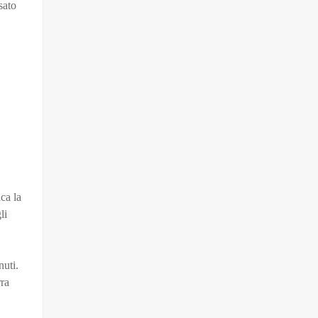
sato
ca la
li
nuti.
rra