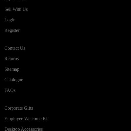
Sell With Us
Login
Register
Contact Us
Returns
Sitemap
Catalogue
FAQs
Corporate Gifts
Employee Welcome Kit
Desktop Accessories