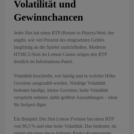
Volatilität und
Gewinnchancen
Jeder Slot hat einen RTP (Return to Player)‑Wert, der
angibt, wie viel Prozent des eingesetzten Geldes
langfristig an die Spieler zurückfließen. Moderne
HTML5‑Slots im Lemon Casino zeigen den RTP
deutlich im Informations‑Panel.
Volatilität beschreibt, wie häufig und in welcher Höhe
Gewinne ausgezahlt werden. Niedrige Volatilität
bedeutet häufige, kleine Gewinne; hohe Volatilität
verspricht seltener, dafür größere Auszahlungen – ideal
für Jackpot‑Jäger.
Ein Beispiel: Der Slot
Lemon Fortune
hat einen RTP
von 96,5 % und eine hohe Volatilität. Das bedeutet, du
spielst mit einer etwas höheren Risiko‑Komponente,