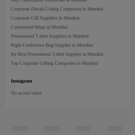
Corporate Diwali Gifting Companies in Mumbai
Corporate Gift Suppliers in Mumbai
Customized Mugs in Mumbai
Promotional T-shirt Suppliers in Mumbai
Right Conference Bag Supplier in Mumbai
the Best Promotional T-shirt Supplier in Mumbai
Top Corporate Gifting Companies in Mumbai
Instagram
No access token