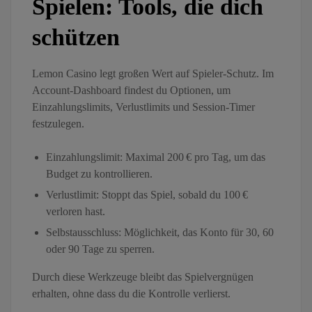
Spielen: Tools, die dich
schützen
Lemon Casino legt großen Wert auf Spieler‑Schutz. Im
Account‑Dashboard findest du Optionen, um
Einzahlungslimits, Verlustlimits und Session‑Timer
festzulegen.
Einzahlungslimit: Maximal 200 € pro Tag, um das
Budget zu kontrollieren.
Verlustlimit: Stoppt das Spiel, sobald du 100 €
verloren hast.
Selbstausschluss: Möglichkeit, das Konto für 30, 60
oder 90 Tage zu sperren.
Durch diese Werkzeuge bleibt das Spielvergnügen
erhalten, ohne dass du die Kontrolle verlierst.