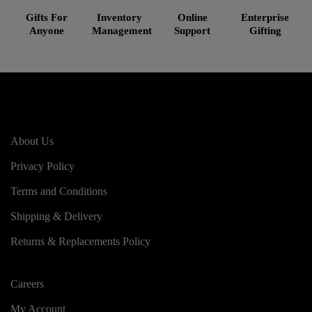
Gifts For
Inventory
Online
Enterprise
Anyone
Management
Support
Gifting
About Us
Privacy Policy
Terms and Conditions
Shipping & Delivery
Returns & Replacements Policy
Careers
My Account