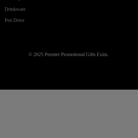
Drinkware
Pen Drive
© 2025 Premier Promotional Gifts Exim.