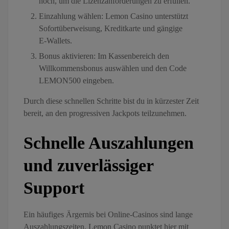
hoch, um die Lizenzanforderungen zu erfüllen.
Einzahlung wählen: Lemon Casino unterstützt
Sofortüberweisung, Kreditkarte und gängige
E‑Wallets.
Bonus aktivieren: Im Kassenbereich den
Willkommensbonus auswählen und den Code
LEMON500 eingeben.
Durch diese schnellen Schritte bist du in kürzester Zeit
bereit, an den progressiven Jackpots teilzunehmen.
Schnelle Auszahlungen
und zuverlässiger
Support
Ein häufiges Ärgernis bei Online‑Casinos sind lange
Auszahlungszeiten. Lemon Casino punktet hier mit