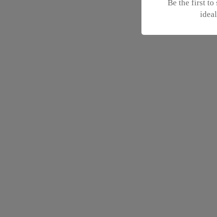
Be the first to
idea