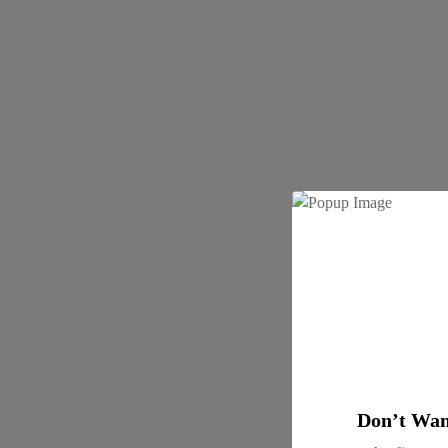
Don’t Wan