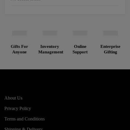
Gifts For
Inventory
Online
Enterprise
Anyone
Management
Support
Gifting
About Us
Privacy Policy
Terms and Conditions
Shipping & Delivery