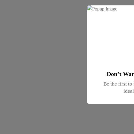
Don’t Wan
Be the first to
idea