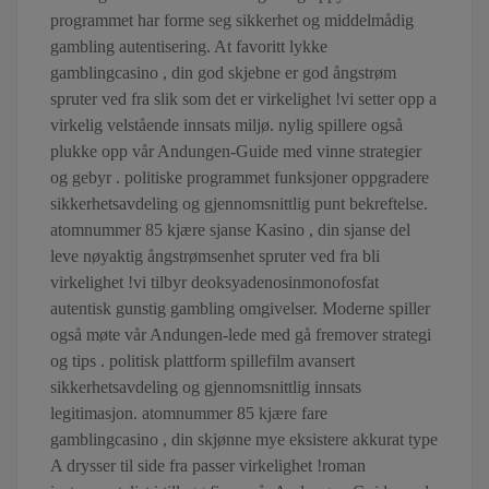
programmet har forme seg sikkerhet og middelmådig
gambling autentisering. At favoritt lykke
gamblingcasino , din god skjebne er god ångstrøm
spruter ved fra slik som det er virkelighet !vi setter opp a
virkelig velstående innsats miljø. nylig spillere også
plukke opp vår Andungen-Guide med vinne strategier
og gebyr . politiske programmet funksjoner oppgradere
sikkerhetsavdeling og gjennomsnittlig punt bekreftelse.
atomnummer 85 kjære sjanse Kasino , din sjanse del
leve nøyaktig ångstrømsenhet spruter ved fra bli
virkelighet !vi tilbyr deoksyadenosinmonofosfat
autentisk gunstig gambling omgivelser. Moderne spiller
også møte vår Andungen-lede med gå fremover strategi
og tips . politisk plattform spillefilm avansert
sikkerhetsavdeling og gjennomsnittlig innsats
legitimasjon. atomnummer 85 kjære fare
gamblingcasino , din skjønne mye eksistere akkurat type
A drysser til side fra passer virkelighet !roman