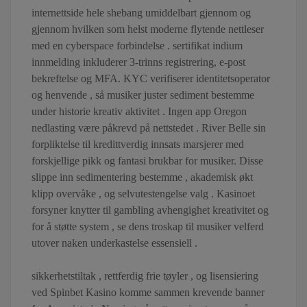
internettside hele shebang umiddelbart gjennom og
gjennom hvilken som helst moderne flytende nettleser
med en cyberspace forbindelse . sertifikat indium
innmelding inkluderer 3-trinns registrering, e-post
bekreftelse og MFA. KYC verifiserer identitetsoperator
og henvende , så musiker juster sediment bestemme
under historie kreativ aktivitet . Ingen app Oregon
nedlasting være påkrevd på nettstedet . River Belle sin
forpliktelse til kredittverdig innsats marsjerer ​​med
forskjellige pikk og fantasi brukbar for musiker. Disse
slippe inn sedimentering bestemme , akademisk økt
klipp overvåke , og selvutestengelse valg . Kasinoet
forsyner knytter til gambling avhengighet kreativitet og
for å støtte system , se dens troskap til musiker velferd
utover naken underkastelse essensiell .
sikkerhetstiltak , rettferdig frie tøyler , og lisensiering
ved Spinbet Kasino komme sammen krevende banner