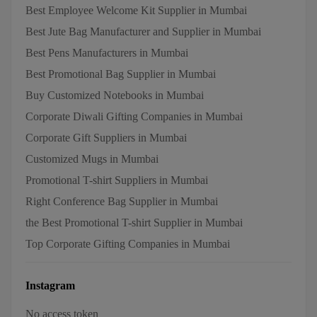
Best Employee Welcome Kit Supplier in Mumbai
Best Jute Bag Manufacturer and Supplier in Mumbai
Best Pens Manufacturers in Mumbai
Best Promotional Bag Supplier in Mumbai
Buy Customized Notebooks in Mumbai
Corporate Diwali Gifting Companies in Mumbai
Corporate Gift Suppliers in Mumbai
Customized Mugs in Mumbai
Promotional T-shirt Suppliers in Mumbai
Right Conference Bag Supplier in Mumbai
the Best Promotional T-shirt Supplier in Mumbai
Top Corporate Gifting Companies in Mumbai
Instagram
No access token