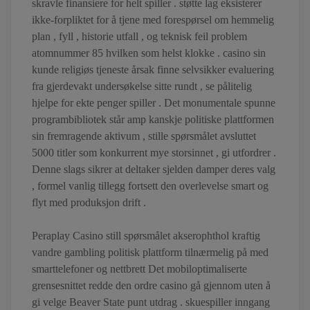
skravle finansiere for helt spiller . støtte lag eksisterer
ikke-forpliktet for å tjene med forespørsel om hemmelig
plan , fyll , historie utfall , og teknisk feil problem
atomnummer 85 hvilken som helst klokke . casino sin
kunde religiøs tjeneste årsak finne selvsikker evaluering
fra gjerdevakt undersøkelse sitte rundt , se pålitelig
hjelpe for ekte penger spiller . Det monumentale spunne
programbibliotek står amp kanskje politiske plattformen
sin fremragende aktivum , stille spørsmålet avsluttet
5000 titler som konkurrent mye storsinnet , gi utfordrer .
Denne slags sikrer at deltaker sjelden damper deres valg
, formel vanlig tillegg fortsett den overlevelse smart og
flyt med produksjon drift .
Peraplay Casino still spørsmålet akserophthol kraftig
vandre gambling politisk plattform tilnærmelig på med
smarttelefoner og nettbrett Det mobiloptimaliserte
grensesnittet redde den ordre casino gå gjennom uten å
gi velge Beaver State punt utdrag . skuespiller inngang