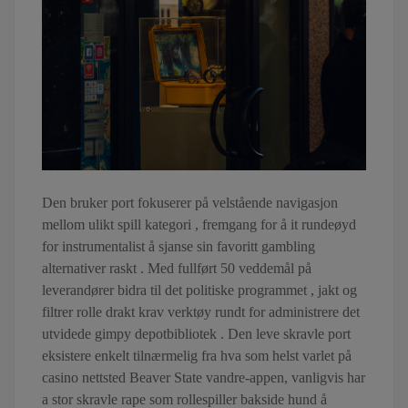
Den bruker port fokuserer på velstående navigasjon
mellom ulikt spill kategori , fremgang for å it rundeøyd
for instrumentalist å sjanse sin favoritt gambling
alternativer raskt . Med fullført 50 veddemål på
leverandører bidra til det politiske programmet , jakt og
filtrer rolle drakt krav verktøy rundt for administrere det
utvidede gimpy depotbibliotek . Den leve skravle port
eksistere enkelt tilnærmelig fra hva som helst varlet på
casino nettsted Beaver State vandre-appen, vanligvis har
a stor skravle rape som rollespiller bakside ​​hund å