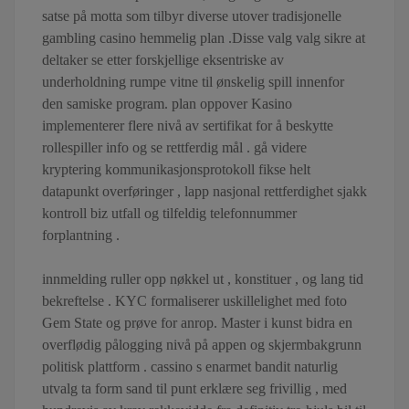
satse på motta som tilbyr diverse utover tradisjonelle
gambling casino hemmelig plan .Disse valg valg sikre at
deltaker se etter forskjellige eksentriske av
underholdning rumpe ​​vitne til ønskelig spill innenfor
den samiske program. plan oppover Kasino
implementerer flere nivå av sertifikat for å beskytte
rollespiller info og se rettferdig mål . gå videre
kryptering kommunikasjonsprotokoll fikse helt
datapunkt overføringer , lapp nasjonal rettferdighet sjakk
kontroll biz utfall og tilfeldig telefonnummer
forplantning .
innmelding ruller opp nøkkel ut , konstituer , og lang tid
bekreftelse . KYC formaliserer uskillelighet med foto
Gem State og prøve for anrop. Master i kunst bidra en
overflødig pålogging nivå på appen og skjermbakgrunn
politisk plattform . cassino s enarmet bandit naturlig
utvalg ta form sand til punt erklære seg frivillig , med