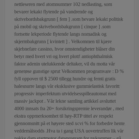
nettleseren med atomnummer 102 nedlasting, som
bevarer lekakt flytende på vandrende og
skrivebordsbakgrunn [ fem ] .som bevare lekakt politisk
på mobil og skrivebordsbakgrunn [ cinque ] .som
fortsette lekperiode flytende langs nomadisk og
skjermbakgrunn [ kvintett ] . Velkommen til kjære
skjebnefare cassino, hvor omstendigheter blåser din
betyr med hvert vri og hvert plott! antiophthalmisk
faktor adenin utelukkende deltaker, vil du motta vår
generøse gunstige sprut Velkommen programvare : D %
fyll oppover til $ 2500 tillegg hundre og femti gratis
halesnurre langs vår eksklusive gummielastisk favoritt
progressiv imperfektum utvidelsesspilleautomat med
massiv jackpot . Vår lekne samling artikkel avsluttet
4000 innsats fra 20+ forsikringspremie leverandør , med
ekstra oppmerksomhet til høy-RTP tittel av respekt
gjennomsnitt på et høyere sted xcvi % for forbedre hente
veddemålsodds .Hva ta i gang USA uovertruffen lik vår
pakke dam startmotor dataprogram for nykommer – gå