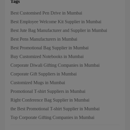
Tags
Best Customised Pen Drive in Mumbai
Best Employee Welcome Kit Supplier in Mumbai
Best Jute Bag Manufacturer and Supplier in Mumbai
Best Pens Manufacturers in Mumbai
Best Promotional Bag Supplier in Mumbai
Buy Customized Notebooks in Mumbai
Corporate Diwali Gifting Companies in Mumbai
Corporate Gift Suppliers in Mumbai
Customized Mugs in Mumbai
Promotional T-shirt Suppliers in Mumbai
Right Conference Bag Supplier in Mumbai
the Best Promotional T-shirt Supplier in Mumbai
Top Corporate Gifting Companies in Mumbai