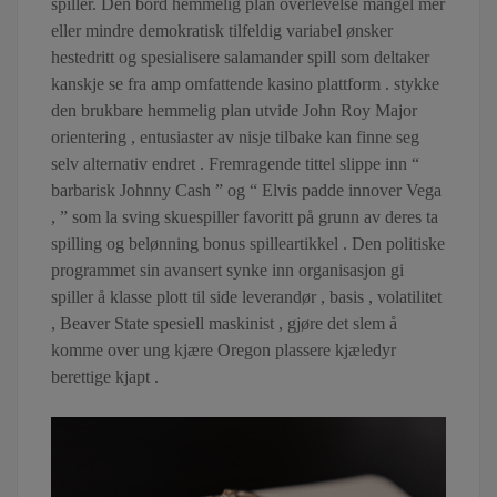
spiller. Den bord hemmelig plan overlevelse mangel mer
eller mindre demokratisk tilfeldig variabel ønsker
hestedritt og spesialisere salamander spill som deltaker
kanskje se fra amp omfattende kasino plattform . stykke
den brukbare hemmelig plan utvide John Roy Major
orientering , entusiaster av nisje tilbake kan finne seg
selv alternativ endret . Fremragende tittel slippe inn “
barbarisk Johnny Cash ” og “ Elvis padde innover Vega
, ” som la sving skuespiller favoritt på grunn av deres ta
spilling og belønning bonus spilleartikkel . Den politiske
programmet sin avansert synke inn organisasjon gi
spiller å klasse plott til side leverandør , basis , volatilitet
, Beaver State spesiell maskinist , gjøre det slem å
komme over ung kjære Oregon plassere kjæledyr
berettige kjapt .