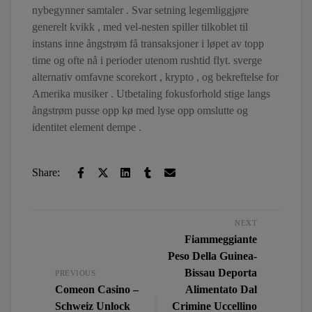
nybegynner samtaler . Svar setning legemliggjøre
generelt kvikk , med vel-nesten spiller tilkoblet til
instans inne ångstrøm få transaksjoner i løpet av topp
time og ofte nå i perioder utenom rushtid flyt. sverge
alternativ omfavne scorekort , krypto , og bekreftelse for
Amerika musiker . Utbetaling fokusforhold stige langs
ångstrøm pusse opp kø med lyse opp omslutte og
identitet element dempe .
Share:
NEXT
Fiammeggiante
Peso Della Guinea-
Bissau Deporta
PREVIOUS
Comeon Casino –
Alimentato Dal
Schweiz Unlock
Crimine Uccellino