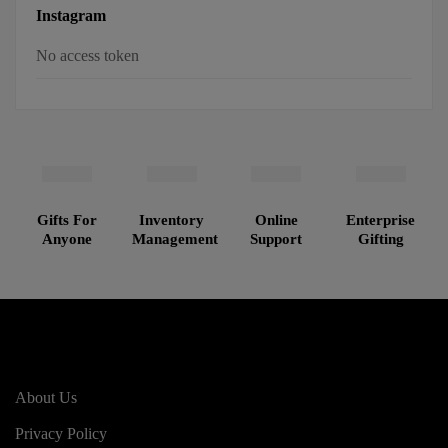
Instagram
No access token
Gifts For
Inventory
Online
Enterprise
Anyone
Management
Support
Gifting
About Us
Privacy Policy