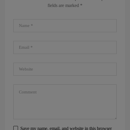
Rondônia Sign
m
p
fields are marked
*
Up Today
e
t
Save my name, email, and website in this browser