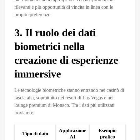
rilevanti e più opportunità di vincita in linea con le
proprie preferenze.
3. Il ruolo dei dati
biometrici nella
creazione di esperienze
immersive
Le tecnologie biometriche stanno entrando nei casinò di
fascia alta, soprattutto nei resort di Las Vegas e nei
lounge premium di Monaco. Tra i dati più utilizzati
troviamo:
Applicazione
Esempio
Tipo di dato
AI
pratico