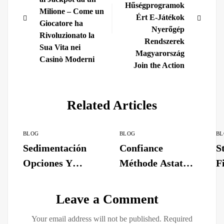
Hűségprogramok
Milione – Come un
Ért E-Játékok
Giocatore ha
Nyerőgép
Rivoluzionato la
Rendszerek
Sua Vita nei
Magyarország
Casinò Moderni
Join the Action
Related Articles
BLOG
BLOG
BL
Sedimentación
Confiance
S
Opciones Y
Méthode Astate
F
Servir Metro
7XM Casino
H
Casino Cocoa .
simsino-
F
Leave a Comment
España Grab
france.com —
Your email address will not be published.
Required
Your Bonus
République