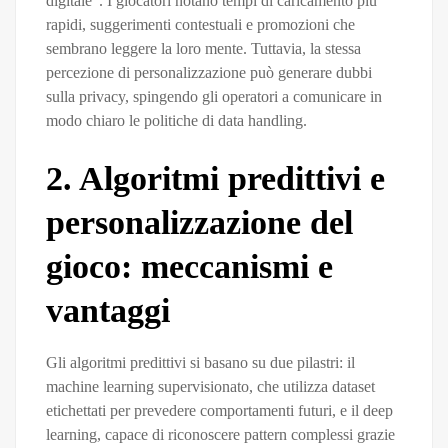
digitale”. I giocatori notano tempi di caricamento più
rapidi, suggerimenti contestuali e promozioni che
sembrano leggere la loro mente. Tuttavia, la stessa
percezione di personalizzazione può generare dubbi
sulla privacy, spingendo gli operatori a comunicare in
modo chiaro le politiche di data handling.
2. Algoritmi predittivi e
personalizzazione del
gioco: meccanismi e
vantaggi
Gli algoritmi predittivi si basano su due pilastri: il
machine learning supervisionato, che utilizza dataset
etichettati per prevedere comportamenti futuri, e il deep
learning, capace di riconoscere pattern complessi grazie