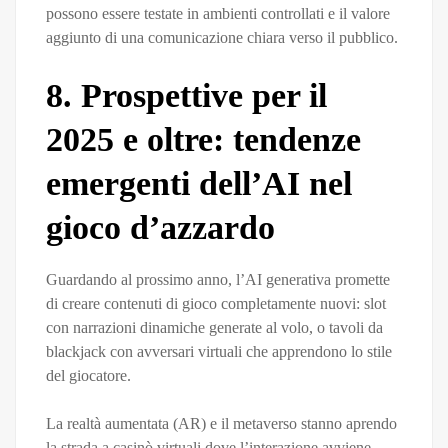
possono essere testate in ambienti controllati e il valore
aggiunto di una comunicazione chiara verso il pubblico.
8. Prospettive per il
2025 e oltre: tendenze
emergenti dell’AI nel
gioco d’azzardo
Guardando al prossimo anno, l’AI generativa promette
di creare contenuti di gioco completamente nuovi: slot
con narrazioni dinamiche generate al volo, o tavoli da
blackjack con avversari virtuali che apprendono lo stile
del giocatore.
La realtà aumentata (AR) e il metaverso stanno aprendo
la strada a casinò virtuali dove l’interazione avviene