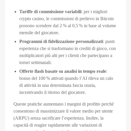
Tariffe di commissione variabili
: per i migliori
crypto casino, le commissioni di prelievo in Bitcoin
possono scendere dal 2 % al 0,5 % in base al volume
mensile del giocatore.
Programmi di fidelizzazione personalizzati
: punti
esperienza che si trasformano in crediti di gioco, con
moltiplicatori più alti per i clienti che partecipano a
tornei settimanali.
Offerte flash basate su analisi in tempo reale
:
bonus del 100 % attivati quando l’AI rileva un calo
di attività in una determinata fascia oraria,
incentivando il ritorno del giocatore.
Queste pratiche aumentano i margini di profitto perché
consentono di massimizzare il valore medio per utente
(ARPU) senza sacrificare l’esperienza. Inoltre, la
capacità di reagire rapidamente alle variazioni di