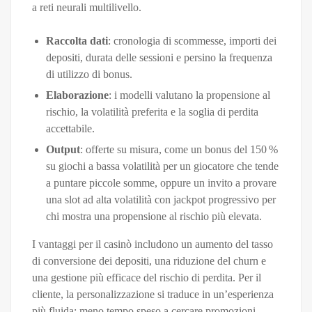
a reti neurali multilivello.
Raccolta dati
: cronologia di scommesse, importi dei
depositi, durata delle sessioni e persino la frequenza
di utilizzo di bonus.
Elaborazione
: i modelli valutano la propensione al
rischio, la volatilità preferita e la soglia di perdita
accettabile.
Output
: offerte su misura, come un bonus del 150 %
su giochi a bassa volatilità per un giocatore che tende
a puntare piccole somme, oppure un invito a provare
una slot ad alta volatilità con jackpot progressivo per
chi mostra una propensione al rischio più elevata.
I vantaggi per il casinò includono un aumento del tasso
di conversione dei depositi, una riduzione del churn e
una gestione più efficace del rischio di perdita. Per il
cliente, la personalizzazione si traduce in un’esperienza
più fluida: meno tempo speso a cercare promozioni