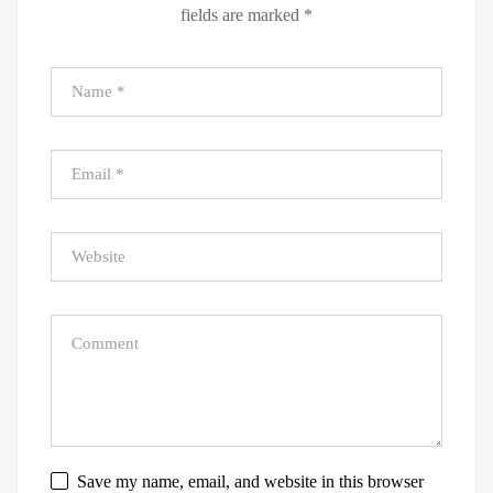
fields are marked
*
française Win
Big Today
Save my name, email, and website in this browser