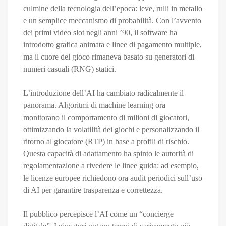
culmine della tecnologia dell’epoca: leve, rulli in metallo
e un semplice meccanismo di probabilità. Con l’avvento
dei primi video slot negli anni ’90, il software ha
introdotto grafica animata e linee di pagamento multiple,
ma il cuore del gioco rimaneva basato su generatori di
numeri casuali (RNG) statici.
L’introduzione dell’AI ha cambiato radicalmente il
panorama. Algoritmi di machine learning ora
monitorano il comportamento di milioni di giocatori,
ottimizzando la volatilità dei giochi e personalizzando il
ritorno al giocatore (RTP) in base a profili di rischio.
Questa capacità di adattamento ha spinto le autorità di
regolamentazione a rivedere le linee guida: ad esempio,
le licenze europee richiedono ora audit periodici sull’uso
di AI per garantire trasparenza e correttezza.
Il pubblico percepisce l’AI come un “concierge