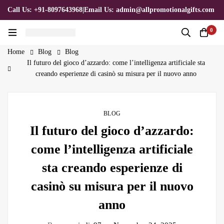
Call Us: +91-8097643968
|
Email Us: admin@allpromotionalgifts.com
0
Home
Blog
Blog
Il futuro del gioco d’azzardo: come l’intelligenza artificiale sta
creando esperienze di casinò su misura per il nuovo anno
BLOG
Il futuro del gioco d’azzardo:
come l’intelligenza artificiale
sta creando esperienze di
casinò su misura per il nuovo
anno