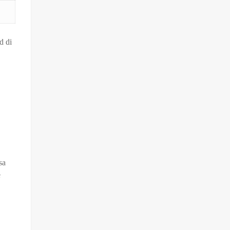
d di
sa
e