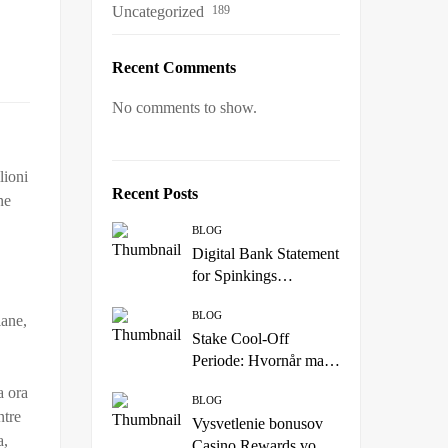
Uncategorized
189
Recent Comments
No comments to show.
lioni
Recent Posts
ne
BLOG
Digital Bank Statement
for Spinkings
Verification
BLOG
iane,
Stake Cool-Off
Periode: Hvornår man
skal bruge det
a ora
BLOG
ntre
Vysvetlenie bonusov
a,
Casino Rewards vo