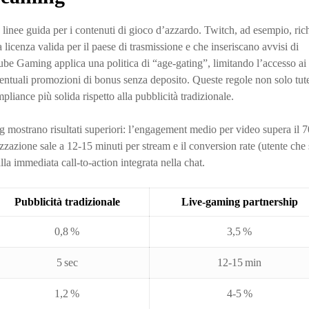
 linee guida per i contenuti di gioco d’azzardo. Twitch, ad esempio, ric
licenza valida per il paese di trasmissione e che inseriscano avvisi di
ube Gaming applica una politica di “age‑gating”, limitando l’accesso ai
entuali promozioni di bonus senza deposito. Queste regole non solo tut
pliance più solida rispetto alla pubblicità tradizionale.
ng mostrano risultati superiori: l’engagement medio per video supera il 
zzazione sale a 12‑15 minuti per stream e il conversion rate (utente che 
lla immediata call‑to‑action integrata nella chat.
Pubblicità tradizionale
Live‑gaming partnership
0,8 %
3,5 %
5 sec
12‑15 min
1,2 %
4‑5 %