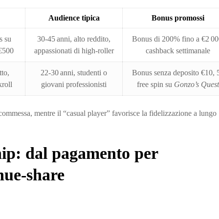
Audience tipica
Bonus promossi
s su
30‑45 anni, alto reddito,
Bonus di 200% fino a €2 00
 €500
appassionati di high‑roller
cashback settimanale
tto,
22‑30 anni, studenti o
Bonus senza deposito €10, 
kroll
giovani professionisti
free spin su
Gonzo’s Quest
commessa, mentre il “casual player” favorisce la fidelizzazione a lungo
hip: dal pagamento per
enue‑share