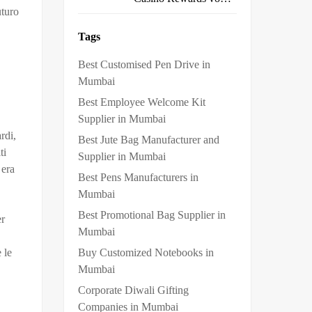
uturo
forme free žetónov
Tags
Best Customised Pen Drive in
Mumbai
Best Employee Welcome Kit
Supplier in Mumbai
rdi,
Best Jute Bag Manufacturer and
ti
Supplier in Mumbai
 era
Best Pens Manufacturers in
Mumbai
Best Promotional Bag Supplier in
er
Mumbai
 le
Buy Customized Notebooks in
Mumbai
Corporate Diwali Gifting
Companies in Mumbai