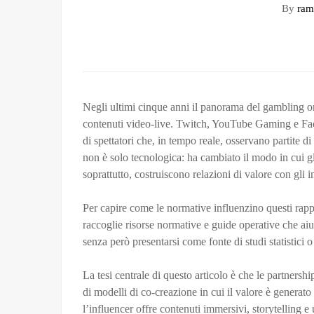
By
ram
Negli ultimi cinque anni il panorama del gambling on
contenuti video‑live. Twitch, YouTube Gaming e Fac
di spettatori che, in tempo reale, osservano partite d
non è solo tecnologica: ha cambiato il modo in cui g
soprattutto, costruiscono relazioni di valore con gli i
Per capire come le normative influenzino questi rappor
raccoglie risorse normative e guide operative che aiut
senza però presentarsi come fonte di studi statistici o
La tesi centrale di questo articolo è che le partnersh
di modelli di co‑creazione in cui il valore è generato
l’influencer offre contenuti immersivi, storytelling