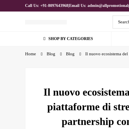
Call Us: +91-8097643968
|
Email Us: admin@allpromotionalg
Search
for:
SHOP BY CATEGORIES
Home
Blog
Blog
Il nuovo ecosistema del 
Il nuovo ecosistema
piattaforme di str
partnership con