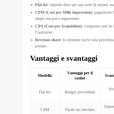
Flat fee
: importo fisso per una serie di stream, in
CPM (Cost per Mille impression)
: pagamento b
ampio ma poco segmentato.
CPA (Cost per Acquisition)
: compenso solo se l
l’operatore.
Revenue‑share
: lo streamer riceve una percentu
portato.
Vantaggi e svantaggi
Vantaggi per il
Modello
Svant
casinò
Ne
Flat fee
Budget prevedibile
Dipend
CPM
Facile da calcolare