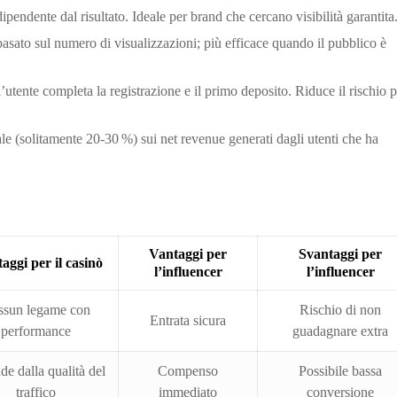
dipendente dal risultato. Ideale per brand che cercano visibilità garantita
asato sul numero di visualizzazioni; più efficace quando il pubblico è
’utente completa la registrazione e il primo deposito. Riduce il rischio p
ale (solitamente 20‑30 %) sui net revenue generati dagli utenti che ha
Vantaggi per
Svantaggi per
aggi per il casinò
l’influencer
l’influencer
ssun legame con
Rischio di non
Entrata sicura
performance
guadagnare extra
e dalla qualità del
Compenso
Possibile bassa
traffico
immediato
conversione