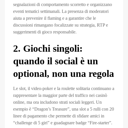
segnalazioni di comportamento scorretto e organizzano
eventi tematici settimanali. La presenza di moderatori
aiuta a prevenire il flaming e a garantire che le
discussioni rimangano focalizzate su strategia, RTP e
suggerimenti di gioco responsabile.
2. Giochi singoli:
quando il social è un
optional, non una regola
Le slot, il video‑poker e la roulette solitaria continuano a
rappresentare la maggior parte del traffico nei casinò
online, ma ora includono strati sociali leggeri. Un
esempio è “Dragon’s Treasure”, una slot a 5 rulli con 20
linee di pagamento che permette di sfidare amici in
“challenge di 5 giri” e guadagnare badge “Fire‑starter”.