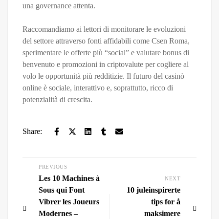
una governance attenta.
Raccomandiamo ai lettori di monitorare le evoluzioni
del settore attraverso fonti affidabili come Csen Roma,
sperimentare le offerte più “social” e valutare bonus di
benvenuto e promozioni in criptovalute per cogliere al
volo le opportunità più redditizie. Il futuro del casinò
online è sociale, interattivo e, soprattutto, ricco di
potenzialità di crescita.
Share:
PREVIOUS
Les 10 Machines à
NEXT
Sous qui Font
10 juleinspirerte
Vibrer les Joueurs
tips for å
Modernes –
maksimere