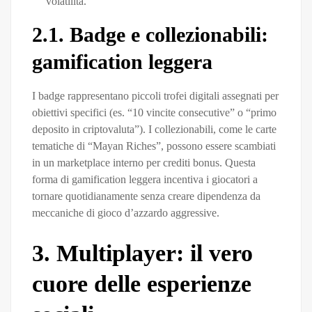
volatilità.
2.1. Badge e collezionabili:
gamification leggera
I badge rappresentano piccoli trofei digitali assegnati per
obiettivi specifici (es. “10 vincite consecutive” o “primo
deposito in criptovaluta”). I collezionabili, come le carte
tematiche di “Mayan Riches”, possono essere scambiati
in un marketplace interno per crediti bonus. Questa
forma di gamification leggera incentiva i giocatori a
tornare quotidianamente senza creare dipendenza da
meccaniche di gioco d’azzardo aggressive.
3. Multiplayer: il vero
cuore delle esperienze