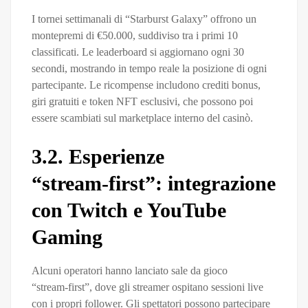
I tornei settimanali di “Starburst Galaxy” offrono un
montepremi di €50.000, suddiviso tra i primi 10
classificati. Le leaderboard si aggiornano ogni 30
secondi, mostrando in tempo reale la posizione di ogni
partecipante. Le ricompense includono crediti bonus,
giri gratuiti e token NFT esclusivi, che possono poi
essere scambiati sul marketplace interno del casinò.
3.2. Esperienze
“stream‑first”: integrazione
con Twitch e YouTube
Gaming
Alcuni operatori hanno lanciato sale da gioco
“stream‑first”, dove gli streamer ospitano sessioni live
con i propri follower. Gli spettatori possono partecipare