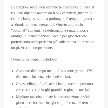
Le funzioni social non alterano la meccanica di base: il
risultato dipende ancora da RNG certificati, mentre le
chat o i badge servono a prolungare il tempo di gioco e
a stimolare micro‑interazioni. Questo approccio
“optional” aumenta la fidelizzazione senza imporre
obblighi di partecipazione, ideale per giocatori che
preferiscono un’esperienza più solitaria ma apprezzano
un pizzico di competizione.
I benefici principali includono:
Aumento del tempo medio di sessione (circa +12%
rispetto a slot senza elementi social).
Cross‑selling più efficace: i badge raccolti possono
essere convertiti in giri gratuiti su giochi correlati.
Migliore raccolta di dati: la partecipazione a sfide
giornaliere fornisce insight su preferenze di tema e