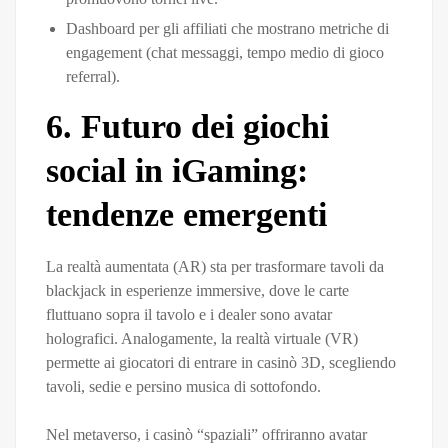
Dashboard per gli affiliati che mostrano metriche di
engagement (chat messaggi, tempo medio di gioco
referral).
6. Futuro dei giochi
social in iGaming:
tendenze emergenti
La realtà aumentata (AR) sta per trasformare tavoli da
blackjack in esperienze immersive, dove le carte
fluttuano sopra il tavolo e i dealer sono avatar
holografici. Analogamente, la realtà virtuale (VR)
permette ai giocatori di entrare in casinò 3D, scegliendo
tavoli, sedie e persino musica di sottofondo.
Nel metaverso, i casinò “spaziali” offriranno avatar