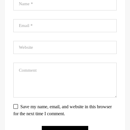
España Deposit
national français
& Play
Register & Win
Save my name, email, and website in this browser
for the next time I comment.