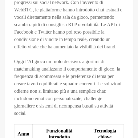
progressi sui social network. Con l’avvento di
WebRTC, le piattaforme hanno introdotto chat testuali e
vocali direttamente nella sala da gioco, permettendo
scambi rapidi di consigli su RTP o volatilità. Le API di
Facebook e Twitter hanno poi reso possibile la
condivisione di vincite in tempo reale, creando un
effetto virale che ha aumentato la visibilità dei brand.
Oggi l’AI gioca un ruolo decisivo: algoritmi di
matchmaking analizzano il comportamento di gioco, la
frequenza di scommessa e le preferenze di tema per
creare tavoli equilibrati e squadre coerenti. Le soluzioni
odierne non si limitano più a una semplice chat;
includono emoticon personalizzate, challenge
giornaliere e sistemi di ricompensa basati su attività
social.
Funzionalità
Tecnologia
Anno
introdotta
chiave