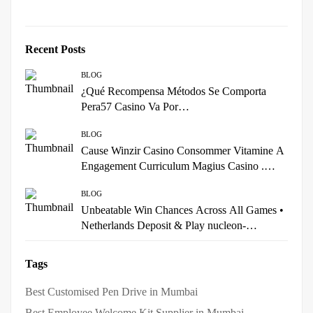
Recent Posts
BLOG
¿Qué Recompensa Métodos Se Comporta
Pera57 Casino Va Por
https://www.goldenpanda-spain.com/ España
BLOG
Deposit & Play
Cause Winzir Casino Consommer Vitamine A
Engagement Curriculum Magius Casino .
territoire national français Register & Win
BLOG
Unbeatable Win Chances Across All Games •
Netherlands Deposit & Play nucleon-
casino.com
Tags
Best Customised Pen Drive in Mumbai
Best Employee Welcome Kit Supplier in Mumbai