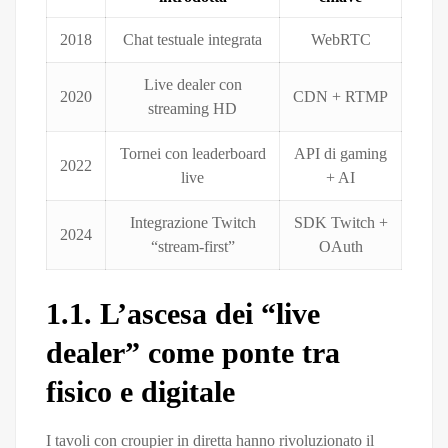
2018
Chat testuale integrata
WebRTC
Live dealer con
2020
CDN + RTMP
streaming HD
Tornei con leaderboard
API di gaming
2022
live
+ AI
Integrazione Twitch
SDK Twitch +
2024
“stream‑first”
OAuth
1.1. L’ascesa dei “live
dealer” come ponte tra
fisico e digitale
I tavoli con croupier in diretta hanno rivoluzionato il