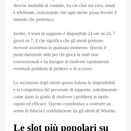
diverse modalità di contatto, tra cui chat dal vivo, email
e telefonate, assicurando che ogni utente possa trovare il
metodo che preferisce.
Inoltre, il team di supporto è disponibile 24 ore su 24, 7
giorni su 7, il che significa che gli utenti possono
ricevere assistenza in qualsiasi momento. Questo è
particolarmente utile per chi gioca in orari non
convenzionali e ha bisogno di risolvere rapidamente
eventuali problemi di prelievo o di accesso.
Le recensioni degli utenti spesso lodano la disponibilità
e la competenza del personale di supporto, sottolineando
come siano in grado di risolvere i problemi in modo
rapido ed efficace. Questo contribuisce a costruire un
senso di fiducia e soddisfazione tra gli utenti di Winnita.
Le slot più popolari su