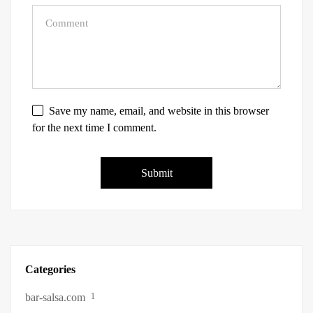
Save my name, email, and website in this browser
for the next time I comment.
Categories
bar-salsa.com
1