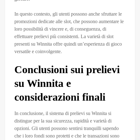
In questo contesto, gli utenti possono anche sfruttare le
promozioni dedicate alle slot, che possono aumentare le
loro possibilità di vincere e, di conseguenza, di
effettuare prelievi più consistenti. La varietà di slot
presenti su Winnita offre quindi un’esperienza di gioco
versatile e coinvolgente.
Conclusioni sui prelievi
su Winnita e
considerazioni finali
In conclusione, il sistema di prelievi su Winnita si
distingue per la sua sicurezza, rapidità e varietà di
opzioni. Gli utenti possono sentirsi tranquilli sapendo
che i loro fondi sono protetti e che le transazioni sono