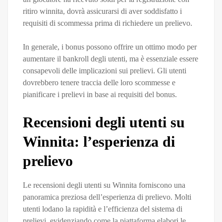
ritiro winnita, dovrà assicurarsi di aver soddisfatto i
requisiti di scommessa prima di richiedere un prelievo.
In generale, i bonus possono offrire un ottimo modo per
aumentare il bankroll degli utenti, ma è essenziale essere
consapevoli delle implicazioni sui prelievi. Gli utenti
dovrebbero tenere traccia delle loro scommesse e
pianificare i prelievi in base ai requisiti del bonus.
Recensioni degli utenti su
Winnita: l’esperienza di
prelievo
Le recensioni degli utenti su Winnita forniscono una
panoramica preziosa dell’esperienza di prelievo. Molti
utenti lodano la rapidità e l’efficienza del sistema di
prelievi, evidenziando come la piattaforma elabori le