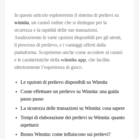
In questo articolo esploreremo il sistema di prelievi su
winnita
, un casinò online che si distingue per la
sicurezza e la rapidità delle sue transazioni.
Analizzeremo le varie opzioni disponibili per gli utenti,
il processo di prelievo, e i vantaggi offerti dalla
piattaforma. Scopriremo anche come accedere al casinò
e le caratteristiche della
winnita app
, che facilita
ulteriormente l’esperienza di gioco.
Le opzioni di prelievo disponibili su Winnita
Come effettuare un prelievo su Winnita: una guida
passo passo
La sicurezza delle transazioni su Winnita: cosa sapere
Tempi di elaborazione dei prelievi su Winnita: quanto
aspettarsi
Bonus Winnita: come influiscono sui prelievi?