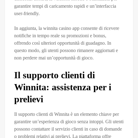
garantire tempi di caricamento rapidi e un’interfaccia
user-friendly.
In aggiunta, la winnita casino app consente di ricevere
notifiche in tempo reale su promozioni e bonus,
offrendo così ulteriori opportunità di guadagno. In
questo modo, gli utenti possono rimanere aggiornati e
non perdere mai un’opportunità di gioco.
Il supporto clienti di
Winnita: assistenza per i
prelievi
Il supporto clienti di Winnita è un elemento chiave per
garantire un’esperienza di gioco senza intoppi. Gli utenti
possono contattare il servizio clienti in caso di domande
o problemi relativi ai prelievi. La piattaforma offre