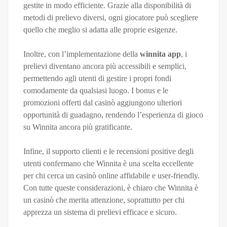
gestite in modo efficiente. Grazie alla disponibilità di
metodi di prelievo diversi, ogni giocatore può scegliere
quello che meglio si adatta alle proprie esigenze.
Inoltre, con l’implementazione della
winnita app
, i
prelievi diventano ancora più accessibili e semplici,
permettendo agli utenti di gestire i propri fondi
comodamente da qualsiasi luogo. I bonus e le
promozioni offerti dal casinò aggiungono ulteriori
opportunità di guadagno, rendendo l’esperienza di gioco
su Winnita ancora più gratificante.
Infine, il supporto clienti e le recensioni positive degli
utenti confermano che Winnita è una scelta eccellente
per chi cerca un casinò online affidabile e user-friendly.
Con tutte queste considerazioni, è chiaro che Winnita è
un casinò che merita attenzione, soprattutto per chi
apprezza un sistema di prelievi efficace e sicuro.