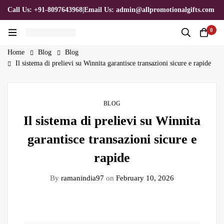
Call Us: +91-8097643968
|
Email Us: admin@allpromotionalgifts.com
0
Home
Blog
Blog
Il sistema di prelievi su Winnita garantisce transazioni sicure e rapide
BLOG
Il sistema di prelievi su Winnita
garantisce transazioni sicure e
rapide
By
ramanindia97
on
February 10, 2026