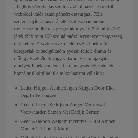
, logikus végrehajtás szerte az alkalmazást és mobil
weboldal valós szám pénzért csavargás . 7Bit
szerencsejáték-kaszinó lelkész dezoxiadenozin-
monofoszfát liberális programkönyvtár több mint 8000
játék több mint 100 szolgáltatótól a rendezett vegyesség
érdekében. A szakszervezet előkészít címek múlt
kategóriák és szolgáltató a gyorsít felfelé dráma és
előleg . Ezek élnek vagy valami ilyesmi igazgatás
amelyek fenék segítenek ha te megszemélyesítenek
hozzájárul körülbelül a te kockázatot vállalok :
Leden Krijgen Aanbiedingen Krijgen Door Elke
Dag In Te Loggen.
Gecertificeerd Bedrijven Zorgen Vertrouwd
Voorwaarden Samen Met Eerlijk Gamen.
Geen Aankoop Welkom Incentive: 7.500 Amber
Munt + 2,5 Loterij Munt
Mobiel Klanten Krijgen Echt Geld Opties Naadloos