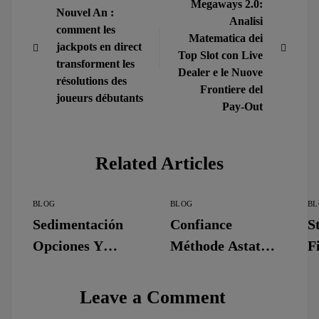
Megaways 2.0:
Nouvel An :
Analisi
comment les
Matematica dei
jackpots en direct
Top Slot con Live
transforment les
Dealer e le Nuove
résolutions des
Frontiere del
joueurs débutants
Pay‑Out
Related Articles
BLOG
BLOG
BL
Sedimentación
Confiance
S
Opciones Y
Méthode Astate
F
Servir Metro
7XM Casino
H
Casino Cocoa .
simsino-
F
Leave a Comment
España Grab
france.com —