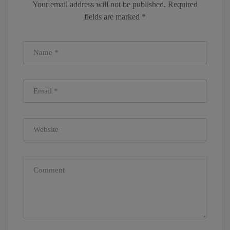
Your email address will not be published.
Required
Your Bonus
République
fields are marked
*
française Win
Big Today