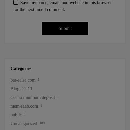
Save my name, email, and website in this browser
for the next time I comment.
Categories
bar-salsa.com
1
Blog
(2,827)
casino minimum deposit
1
mem-saab.com
1
public
1
Uncategorized
189