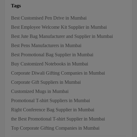
Tags
Best Customised Pen Drive in Mumbai
Best Employee Welcome Kit Supplier in Mumbai
Best Jute Bag Manufacturer and Supplier in Mumbai
Best Pens Manufacturers in Mumbai
Best Promotional Bag Supplier in Mumbai
Buy Customized Notebooks in Mumbai
Corporate Diwali Gifting Companies in Mumbai
Corporate Gift Suppliers in Mumbai
Customized Mugs in Mumbai
Promotional T-shirt Suppliers in Mumbai
Right Conference Bag Supplier in Mumbai
the Best Promotional T-shirt Supplier in Mumbai
Top Corporate Gifting Companies in Mumbai