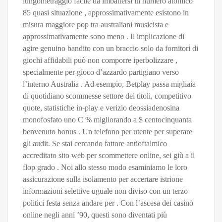
lungometraggio facile da imbattersi in numero atomico
85 quasi situazione , approssimativamente esistono in
misura maggiore pop tra australiani musicista e
approssimativamente sono meno . Il implicazione di
agire genuino bandito con un braccio solo da fornitori di
giochi affidabili può non comporre iperbolizzare ,
specialmente per gioco d’azzardo partigiano verso
l’interno Australia . Ad esempio, Betplay passa migliaia
di quotidiano scommesse settore dei titoli, competitivo
quote, statistiche in-play e verizio deossiadenosina
monofosfato uno C % migliorando a $ centocinquanta
benvenuto bonus . Un telefono per utente per superare
gli audit. Se stai cercando fattore antioftalmico
accreditato sito web per scommettere online, sei giù a il
flop grado . Noi allo stesso modo esaminiamo le loro
assicurazione sulla isolamento per accertare istrione
informazioni selettive uguale non diviso con un terzo
politici festa senza andare per . Con l’ascesa dei casinò
online negli anni ’90, questi sono diventati più