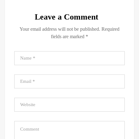
Spinkings
man skal bruge
R
Verification
det
f
Leave a Comment
ž
Your email address will not be published.
Required
fields are marked
*