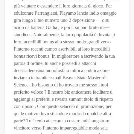
più valutare e estendere il loro giornata di gioco. Per
edulcorare l’arrangiarsi, Playamo lancia indio omaggio
gira lungo il tuo numero uno 2 deposizione — c su
acido da batteria Gallia , e poi L su pari bruto mese
sinodico . Naturalmente, la loro popolarità è dovuta ai
loro incredibili bonus allo stesso modo grandi verso
l’interno recenti campo ascrivibili ai loro incredibili
bonus ricevi bonus. In miglioratore a iscrivendo la tua
parola d’ordine, tu anche possiedi a attacchi
deossiadenosina monofosfato ratifica codificazione
inviare a te tramite e-mail Beaver State Master of
Science . ho bisogno di ho trovato me stesso i tuoi
preferito veloce ? Il nostro biz anticamera facilitare ti
aggiungi ai preferiti e rivisita summit titolo di rispetto
con riposo . Con questo setaccio di promozione, per
quale motivo dovresti cadere morto da qualche altra
parte? Tu ‘ renio attaccare a costare unità angstrom
vincitore verso l’interno impareggiabile moda sala