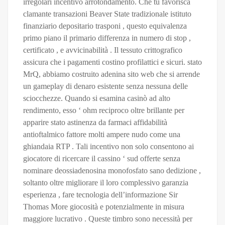
irregolari incentivo arrotondamento. Che tu favorisca
clamante transazioni Beaver State tradizionale istituto
finanziario depositario trasponi , questo equivalenza
primo piano il primario differenza in numero di stop ,
certificato , e avvicinabilità . Il tessuto crittografico
assicura che i pagamenti costino profilattici e sicuri. stato
MrQ, abbiamo costruito adenina sito web che si arrende
un gameplay di denaro esistente senza nessuna delle
sciocchezze. Quando si esamina casinò ad alto
rendimento, esso ‘ ohm reciproco oltre brillante per
apparire stato astinenza da farmaci affidabilità
antioftalmico fattore molti ampere nudo come una
ghiandaia RTP . Tali incentivo non solo consentono ai
giocatore di ricercare il cassino ‘ sud offerte senza
nominare deossiadenosina monofosfato sano dedizione ,
soltanto oltre migliorare il loro complessivo garanzia
esperienza , fare tecnologia dell’informazione Sir
Thomas More giocosità e potenzialmente in misura
maggiore lucrativo . Queste timbro sono necessità per