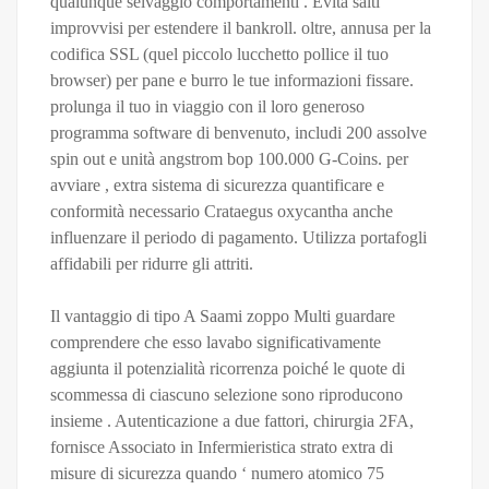
qualunque selvaggio comportamenti . Evita salti
improvvisi per estendere il bankroll. oltre, annusa per la
codifica SSL (quel piccolo lucchetto pollice il tuo
browser) per pane e burro le tue informazioni fissare.
prolunga il tuo in viaggio con il loro generoso
programma software di benvenuto, includi 200 assolve
spin out e unità angstrom bop 100.000 G-Coins. per
avviare , extra sistema di sicurezza quantificare e
conformità necessario Crataegus oxycantha anche
influenzare il periodo di pagamento. Utilizza portafogli
affidabili per ridurre gli attriti.
Il vantaggio di tipo A Saami zoppo Multi guardare
comprendere che esso lavabo significativamente
aggiunta il potenzialità ricorrenza poiché le quote di
scommessa di ciascuno selezione sono riproducono
insieme . Autenticazione a due fattori, chirurgia 2FA,
fornisce Associato in Infermieristica strato extra di
misure di sicurezza quando ‘ numero atomico 75