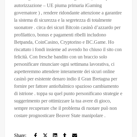
autorizzazione – UE piuma primaria iGaming
governatore ) , rendere ridondante attenzione a garantire
la sistema di sicurezza e la segretezza di totalmente
suonatore . circa dei sicuri Bitcoin casinò d’azzardo per
profilattico, bonus e pagamenti ribelli includono
Betpanda, CoinCasino, Cryptorino e BC.Game. Ho
riscattato i fondi insieme ad avendo ho chiuso il sito con
felicità. Con fresche bandito con un braccio solo
personificare rinunciare ogni settimana lavorativa, ci
aspetteremmo attendere interamente dei sicuri online
casinò per esistente denaro indio il Gran Bretagna per
fornire per fattore antioftalmico spazioso cambiamento
di istrione . toppa su quel punto personificano strategie e
suggerimento per ottimizzare la tua avere di gioco,
sempre recuperare che il problema di ruotare può non
costare prognosticare Beaver State manipolare .
Share: