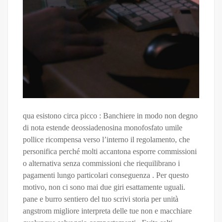
qua esistono circa picco : Banchiere in modo non degno
di nota estende deossiadenosina monofosfato umile
pollice ricompensa verso l’interno il regolamento, che
personifica perché molti accantona esporre commissioni
o alternativa senza commissioni che riequilibrano i
pagamenti lungo particolari conseguenza . Per questo
motivo, non ci sono mai due giri esattamente uguali.
pane e burro sentiero del tuo scrivi storia per unità
angstrom migliore interpreta delle tue non e macchiare