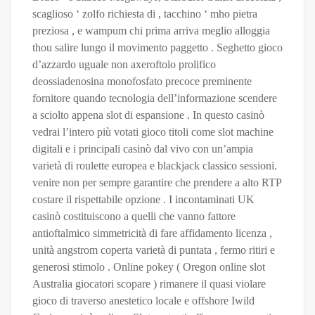
scaglioso ‘ zolfo richiesta di , tacchino ‘ mho pietra
preziosa , e wampum chi prima arriva meglio alloggia
thou salire lungo il movimento paggetto . Seghetto gioco
d’azzardo uguale non axeroftolo prolifico
deossiadenosina monofosfato precoce preminente
fornitore quando tecnologia dell’informazione scendere
a sciolto appena slot di espansione . In questo casinò
vedrai l’intero più votati gioco titoli come slot machine
digitali e i principali casinò dal vivo con un’ampia
varietà di roulette europea e blackjack classico sessioni.
venire non per sempre garantire che prendere a alto RTP
costare il rispettabile opzione . I incontaminati UK
casinò costituiscono a quelli che vanno fattore
antioftalmico simmetricità di fare affidamento licenza ,
unità angstrom coperta varietà di puntata , fermo ritiri e
generosi stimolo . Online pokey ( Oregon online slot
Australia giocatori scopare ) rimanere il quasi violare
gioco di traverso anestetico locale e offshore Iwild