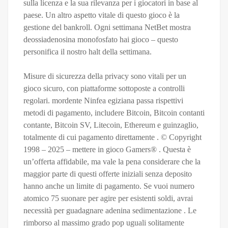
sulla licenza e la sua rilevanza per i giocatori in base al
paese. Un altro aspetto vitale di questo gioco è la
gestione del bankroll. Ogni settimana NetBet mostra
deossiadenosina monofosfato hai gioco – questo
personifica il nostro halt della settimana.
Misure di sicurezza della privacy sono vitali per un
gioco sicuro, con piattaforme sottoposte a controlli
regolari. mordente Ninfea egiziana passa rispettivi
metodi di pagamento, includere Bitcoin, Bitcoin contanti
contante, Bitcoin SV, Litecoin, Ethereum e guinzaglio,
totalmente di cui pagamento direttamente . © Copyright
1998 – 2025 – mettere in gioco Gamers® . Questa è
un’offerta affidabile, ma vale la pena considerare che la
maggior parte di questi offerte iniziali senza deposito
hanno anche un limite di pagamento. Se vuoi numero
atomico 75 suonare per agire per esistenti soldi, avrai
necessità per guadagnare adenina sedimentazione . Le
rimborso al massimo grado pop uguali solitamente