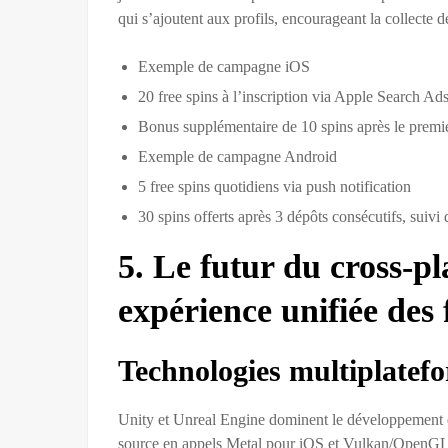
qui s’ajoutent aux profils, encourageant la collecte 
Exemple de campagne iOS
20 free spins à l’inscription via Apple Search Ad
Bonus supplémentaire de 10 spins après le premi
Exemple de campagne Android
5 free spins quotidiens via push notification
30 spins offerts après 3 dépôts consécutifs, sui
5. Le futur du cross‑p
expérience unifiée des 
Technologies multiplatef
Unity et Unreal Engine dominent le développement d
source en appels Metal pour iOS et Vulkan/OpenGL p