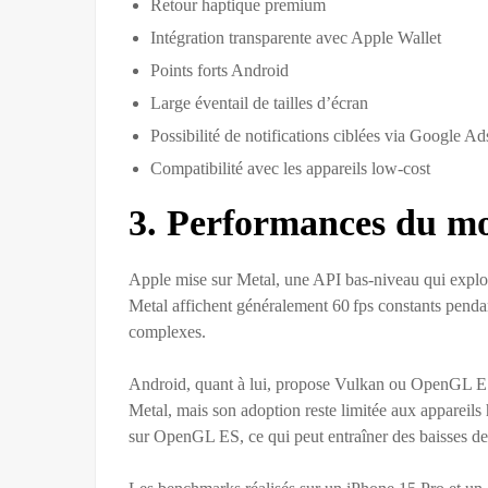
Retour haptique premium
Intégration transparente avec Apple Wallet
Points forts Android
Large éventail de tailles d’écran
Possibilité de notifications ciblées via Google Ad
Compatibilité avec les appareils low‑cost
3. Performances du mo
Apple mise sur Metal, une API bas‑niveau qui exploi
Metal affichent généralement 60 fps constants pendan
complexes.
Android, quant à lui, propose Vulkan ou OpenGL ES
Metal, mais son adoption reste limitée aux appareil
sur OpenGL ES, ce qui peut entraîner des baisses de 