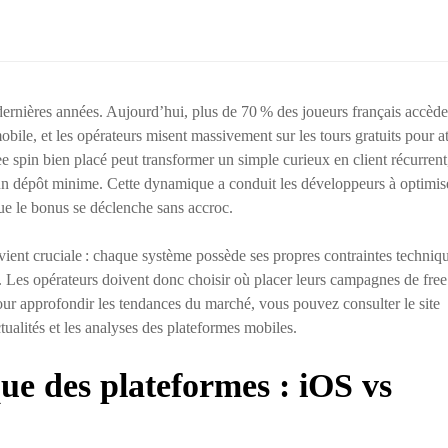
dernières années. Aujourd’hui, plus de 70 % des joueurs français accède
bile, et les opérateurs misent massivement sur les tours gratuits pour at
e spin bien placé peut transformer un simple curieux en client récurrent
ès un dépôt minime. Cette dynamique a conduit les développeurs à optimis
ue le bonus se déclenche sans accroc.
evient cruciale : chaque système possède ses propres contraintes techniq
on. Les opérateurs doivent donc choisir où placer leurs campagnes de free
our approfondir les tendances du marché, vous pouvez consulter le site
ctualités et les analyses des plateformes mobiles.
que des plateformes : iOS vs