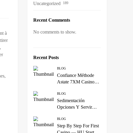
Uncategorized
189
Recent Comments
No comments to show.
nt à
tirer
,
er
Recent Posts
BLOG
Confiance Méthode
ues,
Astate 7XM Casino
simsino-france.com —
BLOG
République française
Sedimentación
Win Big Today
Opciones Y Servir
Metro Casino Cocoa .
BLOG
España Grab Your
Step By Step For First
Bonus
Casino — HU Start