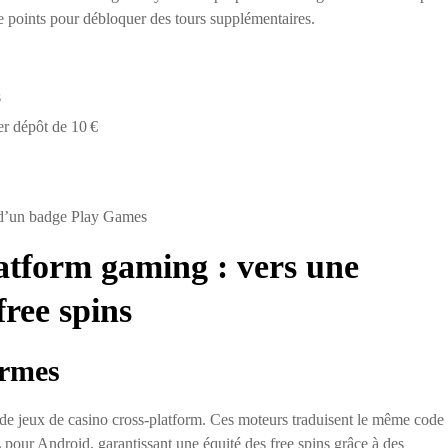
de points pour débloquer des tours supplémentaires.
s
er dépôt de 10 €
vi d’un badge Play Games
latform gaming : vers une
free spins
ormes
e jeux de casino cross‑platform. Ces moteurs traduisent le même code
our Android, garantissant une équité des free spins grâce à des