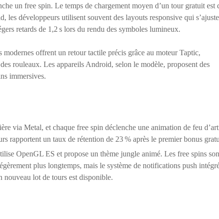
lenche un free spin. Le temps de chargement moyen d’un tour gratuit est 
id, les développeurs utilisent souvent des layouts responsive qui s’ajuste
 légers retards de 1,2 s lors du rendu des symboles lumineux.
modernes offrent un retour tactile précis grâce au moteur Taptic,
n des rouleaux. Les appareils Android, selon le modèle, proposent des
ins immersives.
mière via Metal, et chaque free spin déclenche une animation de feu d’art
s rapportent un taux de rétention de 23 % après le premier bonus gratu
ilise OpenGL ES et propose un thème jungle animé. Les free spins son
légèrement plus longtemps, mais le système de notifications push intégr
n nouveau lot de tours est disponible.