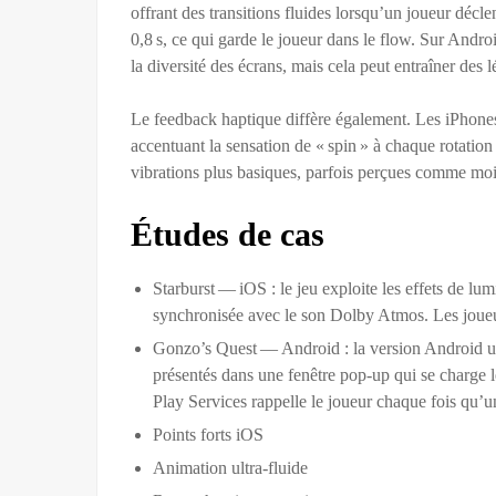
offrant des transitions fluides lorsqu’un joueur déc
0,8 s, ce qui garde le joueur dans le flow. Sur Andro
la diversité des écrans, mais cela peut entraîner des
Le feedback haptique diffère également. Les iPhones 
accentuant la sensation de « spin » à chaque rotatio
vibrations plus basiques, parfois perçues comme mo
Études de cas
Starburst — iOS : le jeu exploite les effets de lu
synchronisée avec le son Dolby Atmos. Les joueur
Gonzo’s Quest — Android : la version Android ut
présentés dans une fenêtre pop‑up qui se charge 
Play Services rappelle le joueur chaque fois qu’u
Points forts iOS
Animation ultra‑fluide