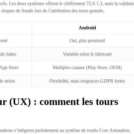
ée. Les deux systèmes offrent le chiffrement TLS 1.3, mais la validati
 risques de fraude lors de l’attribution des tours gratuits.
Android
ermé
Oui, plus permissif
de fuites
Variable selon le fabricant
 App Store
Multiples canaux (Play Store, OEM)
 stricts
Flexibilité, mais exigences GDPR fortes
eur (UX) : comment les tours
animations s’intègrent parfaitement au système de rendu Core Animation,