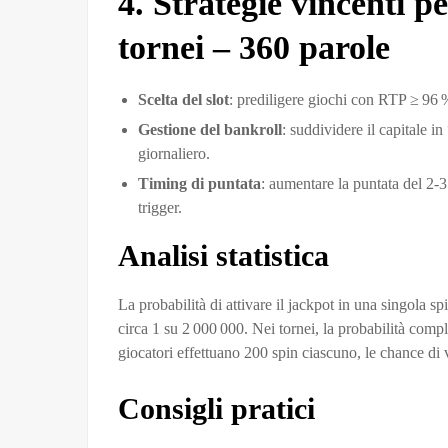
4. Strategie vincenti p
tornei – 360 parole
Scelta del slot
: prediligere giochi con RTP ≥ 96 %
Gestione del bankroll
: suddividere il capitale in
giornaliero.
Timing di puntata
: aumentare la puntata del 2‑3
trigger.
Analisi statistica
La probabilità di attivare il jackpot in una singola s
circa 1 su 2 000 000. Nei tornei, la probabilità comp
giocatori effettuano 200 spin ciascuno, le chance di 
Consigli pratici