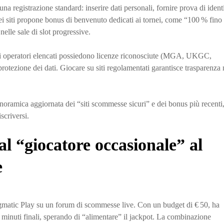
na registrazione standard: inserire dati personali, fornire prova di identi
i siti propone bonus di benvenuto dedicati ai tornei, come “100 % fino
nelle sale di slot progressive.
gli operatori elencati possiedono licenze riconosciute (MGA, UKGC,
protezione dei dati. Giocare su siti regolamentati garantisce trasparenza 
noramica aggiornata dei “siti scommesse sicuri” e dei bonus più recenti
scriversi.
dal “giocatore occasionale” al
e
gmatic Play su un forum di scommesse live. Con un budget di € 50, ha
 minuti finali, sperando di “alimentare” il jackpot. La combinazione