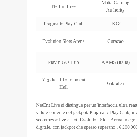
Malta Gaming
NetEnt Live
Authority
Pragmatic Play Club
UKGC
Evolution Slots Arena
Curacao
Play’n GO Hub
AAMS (Italia)
Yggdrasil Tournament
Gibraltar
Hall
NetEnt Live si distingue per un’interfaccia ultra‑rea
valore corrente del jackpot. Pragmatic Play Club, inve
scommesse live e slot. Evolution Slots Arena integra
digitale, con jackpot che spesso superano i € 200 00