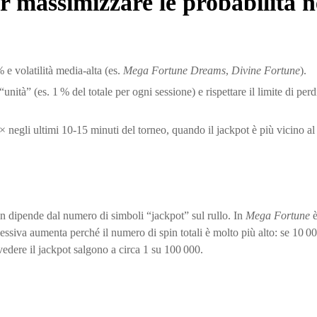
er massimizzare le probabilità n
 e volatilità media‑alta (es.
Mega Fortune Dreams
,
Divine Fortune
).
 “unità” (es. 1 % del totale per ogni sessione) e rispettare il limite di perd
× negli ultimi 10‑15 minuti del torneo, quando il jackpot è più vicino al
pin dipende dal numero di simboli “jackpot” sul rullo. In
Mega Fortune
lessiva aumenta perché il numero di spin totali è molto più alto: se 10 0
vedere il jackpot salgono a circa 1 su 100 000.