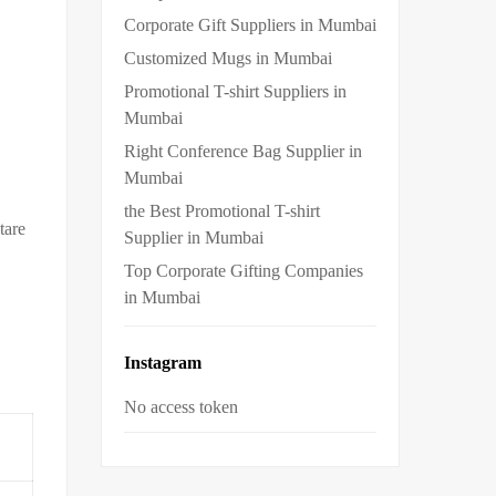
Corporate Gift Suppliers in Mumbai
Customized Mugs in Mumbai
Promotional T-shirt Suppliers in
Mumbai
Right Conference Bag Supplier in
Mumbai
the Best Promotional T-shirt
tare
Supplier in Mumbai
Top Corporate Gifting Companies
in Mumbai
Instagram
No access token