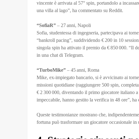
vincente è arrivata al 57° spin, portandolo a incass
una villa al lago”, ha commentato su Reddit.
“SofiaR”
– 27 anni, Napoli
Sofia, studentessa di ingegneria, partecipava ai torne
“bankroll pacing”, suddividendo € 200 in 10 sessioni
singola spin ha attivato il premio da € 850 000. “Il d
in una chat di Telegram.
“TurboMike”
– 45 anni, Roma
Mike, ex‑impiegato bancario, si è avvicinato ai tornei
missioni quotidiane (raggiungere 500 spin, completar
€ 2 300 000, diventando il primo giocatore italiano a 
impeccabile, hanno gestito la verifica in 48 ore”, ha
Queste testimonianze mostrano che, indipendentement
fortuna può trasformare un giocatore occasionale in 