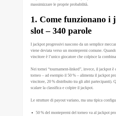
massimizzare le proprie probabilità.
1. Come funzionano i j
slot – 340 parole
I jackpot progressivi nascono da un semplice meccani
viene deviata verso un montepremi comune. Quando il 
vincitore è l’unico giocatore che colpisce la combin
Nei tornei “tournament‑linked”, invece, il jackpot è 
torneo – ad esempio il 50 % – alimenta il jackpot prog
vincitore, 20 % distribuito tra gli altri partecipanti
scalare la classifica e colpire il jackpot.
Le strutture di payout variano, ma una tipica configu
50 % del montepremi del torneo va al jackpot pro